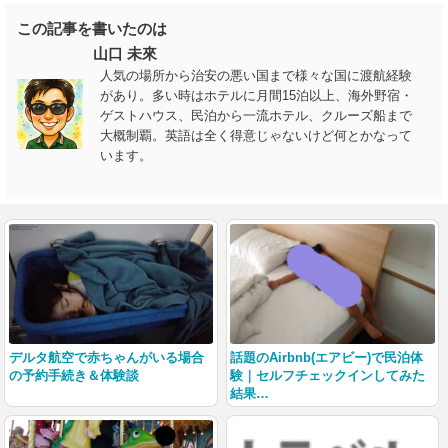
この記事を書いたのは
山口 未來
人気の場所から治安の悪い国まで様々な国に渡航経験
があり。多い時はホテルに月間15泊以上、海外野宿・
ゲストハウス、民泊から一流ホテル、クルーズ船まで
大概制覇。英語は全く得意じゃないけど何とかなって
います。
デルタ航空で赤ちゃんがいる場合
話題のAirbnb(エアビー)で民泊体
の予約手続き＆体験談
験｜セルフチェックインしてみた
結果…