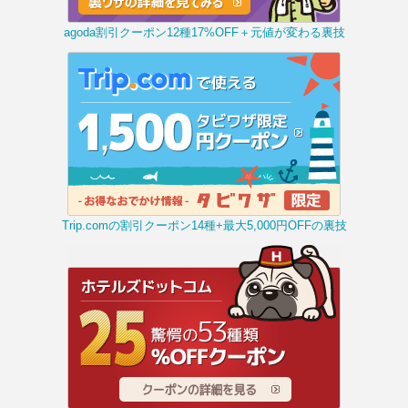
agoda割引クーポン12種17%OFF＋元値が変わる裏技
Trip.comの割引クーポン14種+最大5,000円OFFの裏技