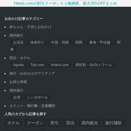
Hotels.comの割引クーポン５３種網羅、最大25%OFFまとめ
お出かけ記事カテゴリー
赤ちゃん・子供とお出かけ
国内旅行
お花見
味覚狩り
中国・四国
関西
東海・甲信越
関
東
宿泊・ホテル
Agoda
Trip.com
Hotels.com
県民割・GoToトラベル
旅行・お出かけのアイディア
お得な情報
海外旅行
台湾
シンガポール
タクシー・飛行機・交通機関
人気のタグから記事を探す
ホテル
クーポン
割引
宿泊
国内観光
旅行補助