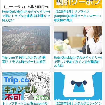
HotelQuickly(ホテルクイックリー)
【2026年8月】サプライス
で遂にトラブルと遭遇! 評判通りで
(Surprice)の割引クーポンコード＋
笑えない
最安値の裏技
Trip.comで予約したホテルが満
HotelQuickly(ホテルクイックリー)
室!? トラブル時サポートの対応
で正しく予約できているか確認す
る方法
トリップドットコム(Trip.com)の
【2026年8月】ホテルズコンバイン