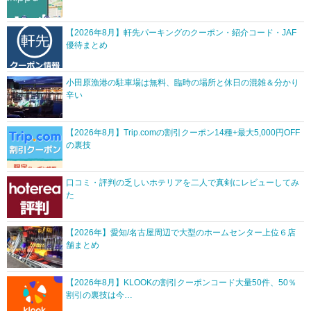
【2026年8月】軒先パーキングのクーポン・紹介コード・JAF
優待まとめ
小田原漁港の駐車場は無料、臨時の場所と休日の混雑＆分かり
辛い
【2026年8月】Trip.comの割引クーポン14種+最大5,000円OFF
の裏技
口コミ・評判の乏しいホテリアを二人で真剣にレビューしてみ
た
【2026年】愛知/名古屋周辺で大型のホームセンター上位６店
舗まとめ
【2026年8月】KLOOKの割引クーポンコード大量50件、50％
割引の裏技は今…