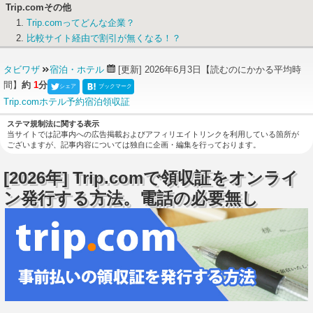
Trip.comその他
Trip.comってどんな企業？
比較サイト経由で割引が無くなる！？
タビワザ
宿泊・ホテル
[更新] 2026年6月3日
【読むのにかかる平均時
間】
約
1
分
シェア
ブックマーク
Trip.com
ホテル
予約
宿泊
領収証
ステマ規制法に関する表示
当サイトでは記事内への広告掲載およびアフィリエイトリンクを利用している箇所が
ございますが、記事内容については独自に企画・編集を行っております。
[2026年] Trip.comで領収証をオンライ
ン発行する方法。電話の必要無し