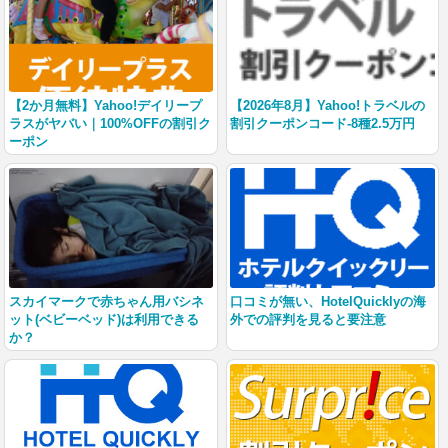
【2か月無料】Yahoo!デイリープ
【2026年8月】Yahoo!トラベルの
ラスがヤバい｜100%OFFの割引ク
割引クーポンコード-8種2.5万円
ーポン
スカイマークで赤ちゃん用バシネ
口コミが無い、HotelQuicklyの海
ット(ベビーベッド)は利用できる
外での評判を見ると要注意
か？