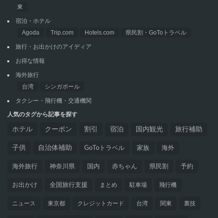
東
宿泊・ホテル
Agoda
Trip.com
Hotels.com
県民割・GoToトラベル
旅行・お出かけのアイディア
お得な情報
海外旅行
台湾
シンガポール
タクシー・飛行機・交通機関
人気のタグから記事を探す
ホテル
クーポン
割引
宿泊
国内観光
旅行補助
子供
自治体補助
GoToトラベル
家族
海外
海外旅行
神奈川県
国内
赤ちゃん
県民割
予約
お出かけ
全国旅行支援
まとめ
駐車場
飛行機
ニュース
東京都
クレジットカード
台湾
関東
裏技