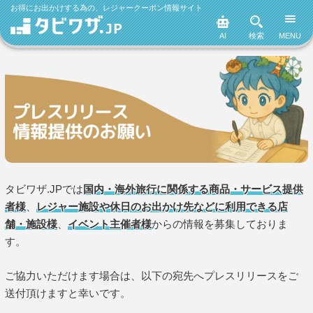
お得にお出かけする為の、レジャークーポン情報サイト
AI
検索
MENU
タビワザ.JPでは
国内・海外旅行に関係する商品・サービス提供
者様
、
レジャー施設や休日のお出かけ先などに利用できる店
舗・施設様
、
イベント主催者様
からの情報を募集しておりま
す。
ご協力いただけます場合は、以下の宛先へプレスリリースをご
送付頂けますと幸いです。