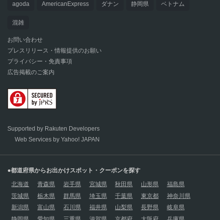
agoda
AmericanExpress
ダナン
静岡県
ベトナム
混雑
お問い合わせ
プレスリリース・情報提供のお願い
プライバシー・免責事項
広告掲載のご案内
Supported by Rakuten Developers
Web Services by Yahoo! JAPAN
●都道府県からお出かけスポット・クーポンを探す
北海道
青森県
岩手県
宮城県
秋田県
山形県
福島県
茨城県
栃木県
群馬県
埼玉県
千葉県
東京都
神奈川県
新潟県
富山県
石川県
福井県
山梨県
長野県
岐阜県
静岡県
愛知県
三重県
滋賀県
京都府
大阪府
兵庫県