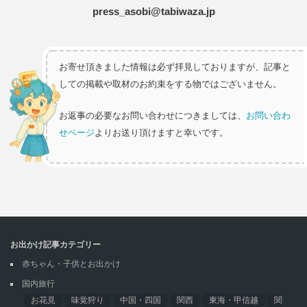
press_asobi@tabiwaza.jp
お寄せ頂きました情報は必ず拝見しておりますが、記事と
しての掲載や取材のお約束をする物ではございません。
お返事の必要なお問い合わせにつきましては、
お問い合わ
せページ
よりお送り頂けますと幸いです。
お出かけ記事カテゴリー
赤ちゃん・子供とお出かけ
国内旅行
お花見
味覚狩り
中国・四国
関西
東海・甲信越
関