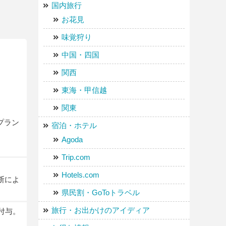
国内旅行
お花見
味覚狩り
中国・四国
関西
東海・甲信越
関東
プラン
宿泊・ホテル
Agoda
Trip.com
Hotels.com
断によ
県民割・GoToトラベル
旅行・お出かけのアイディア
付与。