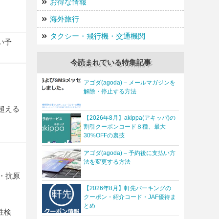
お得な情報
海外旅行
タクシー・飛行機・交通機関
い予
今読まれている特集記事
アゴダ(agoda) – メールマガジンを
解除・停止する方法
超える
【2026年8月】akippa(アキッパ)の
割引クーポンコード８種、最大
30%OFFの裏技
アゴダ(agoda) – 予約後に支払い方
法を変更する方法
・抗原
【2026年8月】軒先パーキングの
クーポン・紹介コード・JAF優待ま
とめ
性検