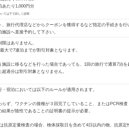
あたり1,000円分
ついては下で詳しく説明
ト、旅行代理店などからクーポンを獲得するなど指定の手続きを行
泊施設へ直接予約して下さい。
制限はありません。
り最大で7連泊までが割引対象となります。
う施設に移るなどを行った場合であっても、1回の旅行で通算7泊を
上超過分は割引対象となりません。
行・宿泊においては以下のルールが適用されます。
わらず、ワクチンの接種が３回完了していること、またはPCR検査
の結果が陰性であることの証明書の提示が必要。
または抗原定量検査の場合、検体採取日を含めて4日以内の物。抗原定