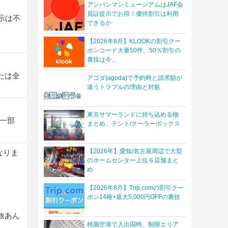
アンパンマンミュージアムはJAF会
員証提示でお得！優待割引は利用
示は不
できるか
【2026年8月】KLOOKの割引クー
ポンコード大量50件、50％割引の
裏技は今…
たは全
アゴダ(agoda)で予約時と請求額が
違うトラブルの理由と対処
東京サマーランドに持ち込める物
一部
まとめ。テント/クーラーボックス
【2026年】愛知/名古屋周辺で大型
なりま
のホームセンター上位６店舗まと
め
【2026年8月】Trip.comの割引クー
ポン14種+最大5,000円OFFの裏技
旅あん
桃園空港で入出国時、制限エリア