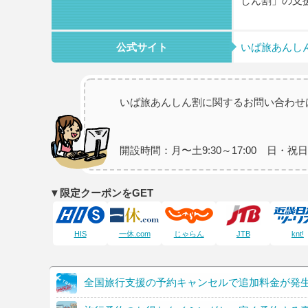
しん割」の支
公式サイト
いば旅あんし
いば旅あんしん割に関するお問い合わせ
開設時間：月〜土9:30～17:00 日・
▼限定クーポンをGET
HIS
一休.com
じゃらん
JTB
knt!
全国旅行支援の予約キャンセルで追加料金が発