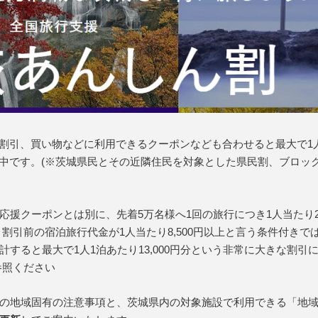
%割引、買い物などに利用できるクーポンなども合わせると最大で1
施中です。(※茨城県民とその近隣住民を対象とした県民割、ブロック
援クーポンとは別に、先着5万名様へ1回の旅行につき1人当たり2,
割引前の宿泊旅行代金が1人当たり8,500円以上と言う条件付きで
すると最大で1人1泊あたり13,000円分という非常に大きな割引
参照ください
の地域固有の注意事項と、茨城県内の対象施設で利用できる「地