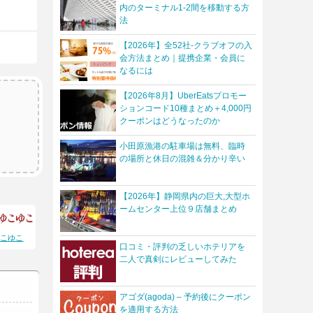
内のターミナル1-2間を移動する方
法
【2026年】全52社-クラブオフの入
会方法まとめ｜提携企業・会員に
なるには
【2026年8月】UberEatsプロモー
ションコード10種まとめ＋4,000円
クーポンはどうなったのか
小田原漁港の駐車場は無料、臨時
の場所と休日の混雑＆分かり辛い
【2026年】静岡県内の巨大,大型ホ
ームセンター上位９店舗まとめ
ゆこゆこ
口コミ・評判の乏しいホテリアを
二人で真剣にレビューしてみた
アゴダ(agoda) – 予約後にクーポン
を適用する方法