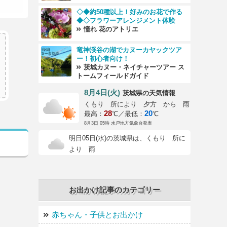
◇◆約50種以上！好みのお花で作る
◆◇フラワーアレンジメント体験
憧れ 花のアトリエ
竜神渓谷の湖でカヌーカヤックツア
ー！初心者向け！
茨城カヌー・ネイチャーツアー ス
トームフィールドガイド
8月4日(火)
の天気情報
茨城県
くもり 所により 夕方 から 雨
28
20
最高：
℃／最低：
℃
8月3日 05時 水戸地方気象台発表
明日05日(水)の茨城県は、くもり 所に
より 雨
お出かけ記事のカテゴリー
赤ちゃん・子供とお出かけ