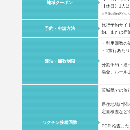
地域クーポン
【休日】1人1泊
※平日休日の区分に
旅行予約サイ
予約・申請方法
約。または宿
・利用回数の
・1旅行あた
連泊・回数制限
分割予約・違
場合、ルール
茨城県での旅
居住地域に関
定量検査など
ワクチン接種回数
PCR 検査