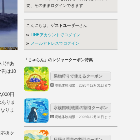
要、そのままログインできます
こんにちは、
ゲストユーザー
さん
LINEアカウントでログイン
メールアドレスでログイン
「じゃらん」のレジャークーポン特集
人1泊あ
割は10
果物狩りで使えるクーポン
現地体験期限：2025年12月31日まで
000円
はありま
水族館/動物園の割引クーポン
になりま
現地体験期限：2025年12月31日まで
域応援ク
日帰り温泉の割引クーポン