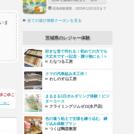
現地体験期限：2025年12月31日まで
全ての遊び体験クーポンを見る
いま
茨城県のレジャー体験
好きな形で作れる！初めての方でも
大丈夫です♪<記念・贈り物にも！>
たなつる工房
クマの汽車組み木工作！
わしのす山工房
まるまる1日ボルダリング体験！ビジ
ターコース
ゆこゆこ
クライミングジムゼロ(水戸店)
色の違う粘土で文様を練り込む、練
り込み体験プラン
つくば陶芸教室