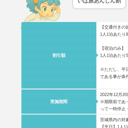
いば旅あんしん割
【交通付きの
1人1泊あたり
【宿泊のみ】
割引額
1人1泊あたり
※ただし、平日
である事が条
2022年12月
実施期間
※期限前であ
って一時停止
茨城県内の対
【平日】1人1泊