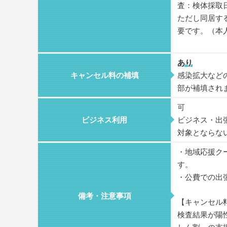
査：検体採取
ただし同居す
要です。（本
あり
キャンセル料の補填
感染拡大など
部が補填され
可
ビジネス利用
ビジネス・出
対象とならな
・地域応援クー
す。
・公費での出
備考・注意事項
【キャンセル
検査結果が陽