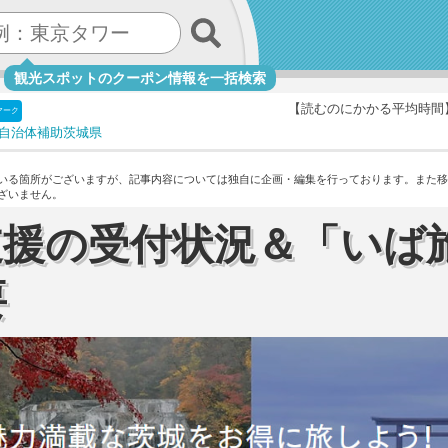
観光スポットのクーポン情報を一括検索
【読むのにかかる平均時間
マーク
自治体補助
茨城県
いる箇所がございますが、記事内容については独自に企画・編集を行っております。
また移
ざいません。
支援の受付状況＆「いば
要