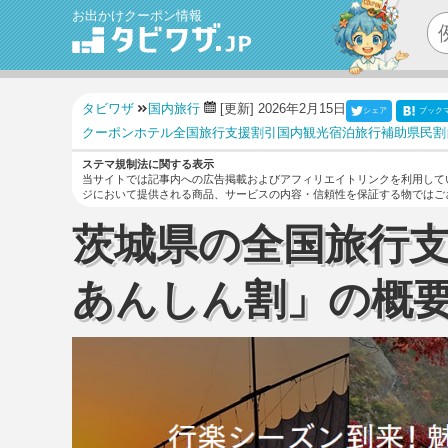
お出かけクーポン情報
タビワザ
国内旅行
[更新] 2026年2月15日
シェア
ブック
クーポン
ホテル
全国旅行支援
割引
国内観光
宿泊
旅行補助
県民割
ステマ規制法に関する表示
当サイトでは記事内への広告掲載およびアフィリエイトリンクを利用して
ジにおいて提供される商品、サービスの内容・信頼性を保証する物ではご
茨城県の全国旅行
あんしん割」の概