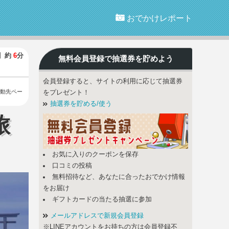
おでかけレポート
】
約
6
分
無料会員登録で
抽選券
を貯めよう
会員登録すると、サイトの利用に応じて抽選券
動先ペー
をプレゼント！
抽選券を貯める/使う
旅
お気に入りのクーポンを保存
口コミの投稿
無料招待など、あなたに合ったおでかけ情報
をお届け
ギフトカードの当たる抽選に参加
メールアドレスで新規会員登録
※LINEアカウントをお持ちの方は会員登録不