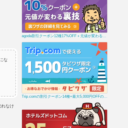
agoda割引クーポン12種17%OFF＋元値が変わる裏技
にな
Trip.comの割引クーポン14種+最大5,000円OFFの裏技
取れなけ