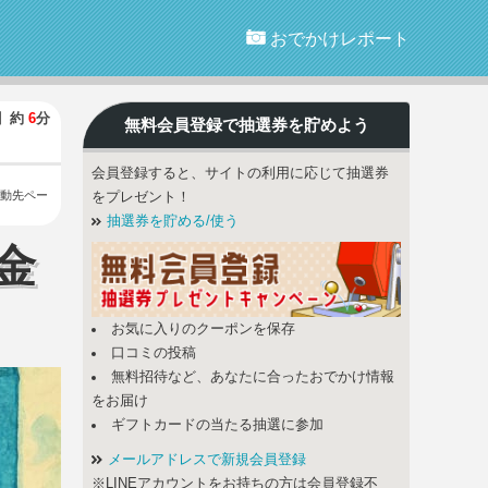
おでかけレポート
】
約
6
分
無料会員登録で
抽選券
を貯めよう
会員登録すると、サイトの利用に応じて抽選券
動先ペー
をプレゼント！
抽選券を貯める/使う
金
お気に入りのクーポンを保存
口コミの投稿
無料招待など、あなたに合ったおでかけ情報
をお届け
ギフトカードの当たる抽選に参加
メールアドレスで新規会員登録
※LINEアカウントをお持ちの方は会員登録不