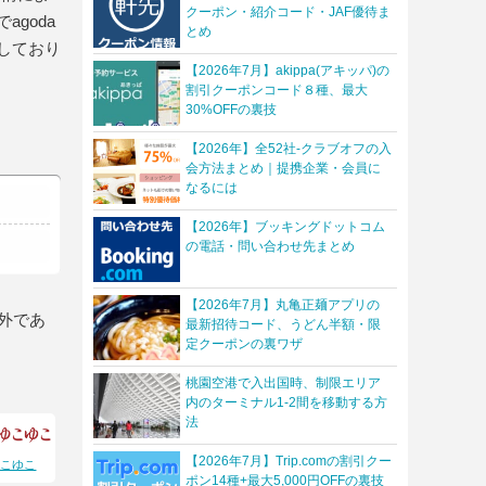
クーポン・紹介コード・JAF優待ま
goda
とめ
しており
【2026年7月】akippa(アキッパ)の
割引クーポンコード８種、最大
30%OFFの裏技
【2026年】全52社-クラブオフの入
会方法まとめ｜提携企業・会員に
なるには
【2026年】ブッキングドットコム
の電話・問い合わせ先まとめ
【2026年7月】丸亀正麺アプリの
外であ
最新招待コード、うどん半額・限
定クーポンの裏ワザ
桃園空港で入出国時、制限エリア
内のターミナル1-2間を移動する方
法
【2026年7月】Trip.comの割引クー
ゆこゆこ
ポン14種+最大5,000円OFFの裏技