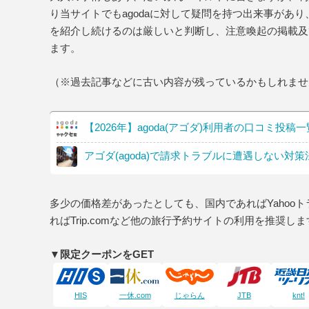
り当サイトでもagodaに対して疑問を持つ出来事があり
を紹介し続けるのは厳しいと判断し、注意喚起の掲載及び
ます。
（※過去記事などに古い内容が残っているかもしれませ
【2026年】agoda(アゴダ)利用者の口コミ
アゴダ(agoda)で請求トラブルに遭遇しない対策
多少の価格差があったとしても、国内であればYahoo
ればTrip.comなど他の旅行予約サイトの利用を推奨し
▼限定クーポンをGET
HIS
一休.com
じゃらん
JTB
knt!