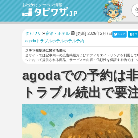
お出かけクーポン情報
タビワザ
宿泊・ホテル
[更新] 2026年2月7日
シェア
ブ
agoda
トラブル
ホテル
ホテル予約
ステマ規制法に関する表示
当サイトでは記事内への広告掲載およびアフィリエイトリンクを利用して
ジにおいて提供される商品、サービスの内容・信頼性を保証する物ではご
agodaでの予約は
トラブル続出で要