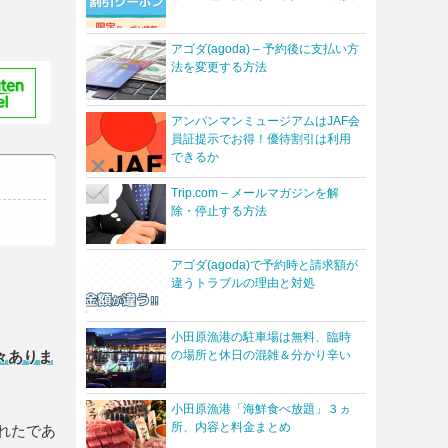
アゴダ(agoda) – 予約後に支払い方
法を変更する方法
アンパンマンミュージアムはJAF会
員証提示でお得！優待割引は利用
できるか
Trip.com – メールマガジンを解
除・停止する方法
アゴダ(agoda)で予約時と請求額が
違うトラブルの理由と対処
小田原漁港の駐車場は無料、臨時
々ありま
の場所と休日の混雑＆分かり辛い
小田原漁港「海鮮食べ放題」３ヵ
所、内容と料金まとめ
れたであ