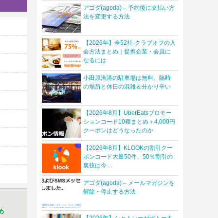
アゴダ(agoda) – 予約後に支払い方
法を変更する方法
【2026年】全52社-クラブオフの入
会方法まとめ｜提携企業・会員に
なるには
小田原漁港の駐車場は無料、臨時
の場所と休日の混雑＆分かり辛い
【2026年8月】UberEatsプロモー
ションコード10種まとめ＋4,000円
クーポンはどうなったのか
【2026年8月】KLOOKの割引クー
ポンコード大量50件、50％割引の
裏技は今…
アゴダ(agoda) – メールマガジンを
解除・停止する方法
め
【2026年】シャトレーゼガトーキ