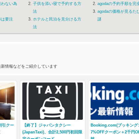
遭わない為
子供を添い寝で予約する方
agodaの予約手順を完
法
agodaの価格が見るた
時は要注
ホテルと民泊を見分ける方
謎
法
最新情報などをご紹介しています
待割引クー
【終了】ジャパンタクシー
Booking.com(ブッキン
技
(JapanTaxi)、合計2,500円初回限
7%OFFクーポン＋2千円O