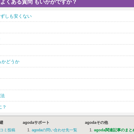
 よくある質問
もいかがですか？
｜必ずしも安くない
法
きるかどうか
方法
に？
回避
agodaサポート
agodaその他
口コミ投稿
agodaの問い合わせ先一覧
agoda関連記事のまと