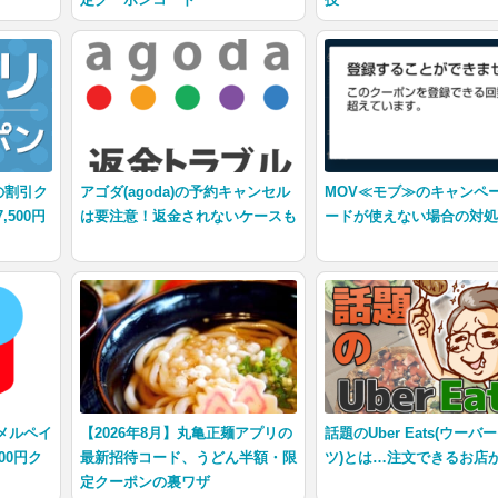
定クーポンコード
技
の割引ク
アゴダ(agoda)の予約キャンセル
MOV≪モブ≫のキャンペ
500円
は要注意！返金されないケースも
ードが使えない場合の対
/メルペイ
【2026年8月】丸亀正麺アプリの
話題のUber Eats(ウーバ
00円ク
最新招待コード、うどん半額・限
ツ)とは…注文できるお店
定クーポンの裏ワザ