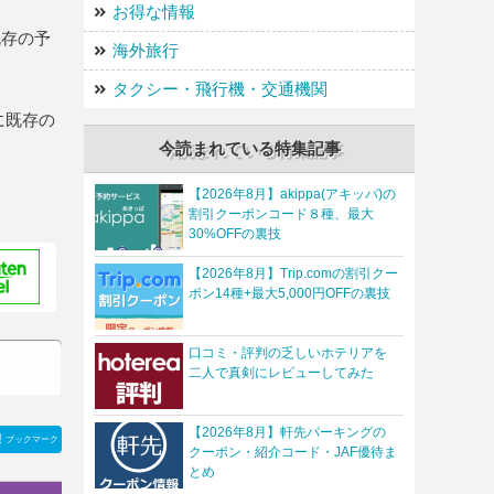
お得な情報
既存の予
海外旅行
タクシー・飛行機・交通機関
に既存の
今読まれている特集記事
【2026年8月】akippa(アキッパ)の
割引クーポンコード８種、最大
30%OFFの裏技
【2026年8月】Trip.comの割引クー
ポン14種+最大5,000円OFFの裏技
口コミ・評判の乏しいホテリアを
二人で真剣にレビューしてみた
【2026年8月】軒先パーキングの
ブックマーク
クーポン・紹介コード・JAF優待ま
とめ