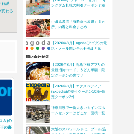
全解説
ングダム札幌の割引クーポン７種
び変わる
小田原漁港「海鮮食べ放題」３ヵ
所、内容と料金まとめ
【2026年8月】agoda(アゴダ)の電
話・メール問い合わせ先まとめ
【2026年8月】丸亀正麺アプリの
最新招待コード、うどん半額・限
定クーポンの裏ワザ
【2026年8月】エクスペディア
(Expedia)の割引クーポン10種+限
定クーポン2件
神奈川県で一番大きいカインズホ
ームセンターはどこか…面積一覧
グコム)の
FFの裏
大阪のスパワールドは、プール/温