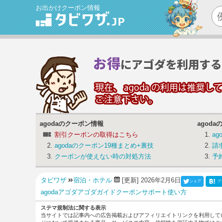
お出かけクーポン情報
agodaのクーポン情報
agod
割引クーポンの取得はこちら
a
agodaのクーポン19種まとめ+裏技
請
クーポンが使えない時の対処方法
予
タビワザ
宿泊・ホテル
[更新] 2026年2月6日
シェア
ブ
agoda
アゴダ
アゴダガイド
クーポン
サポート
使い方
ステマ規制法に関する表示
当サイトでは記事内への広告掲載およびアフィリエイトリンクを利用して