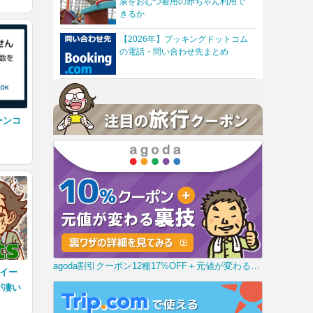
泉をおむつ着用の赤ちゃん利用で
きるか
【2026年】ブッキングドットコム
の電話・問い合わせ先まとめ
ーンコ
処
agoda割引クーポン12種17%OFF＋元値が変わる裏技
ーイー
が凄い