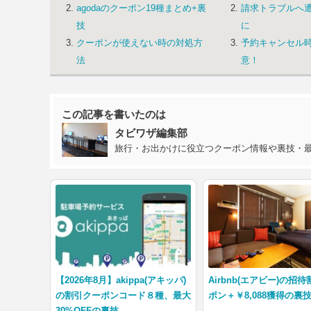
agodaのクーポン19種まとめ+裏
請求トラブルへ
技
に
クーポンが使えない時の対処方
予約キャンセル
法
意！
この記事を書いたのは
タビワザ編集部
旅行・お出かけに役立つクーポン情報や裏技・
【2026年8月】akippa(アキッパ)
Airbnb(エアビー)の招
の割引クーポンコード８種、最大
ポン＋￥8,088獲得の裏