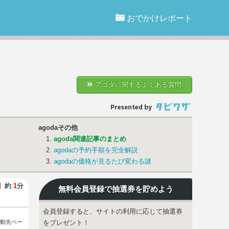
おでかけレポート
アゴダに関するよくある質問
agodaその他
agoda関連記事のまとめ
agodaの予約手順を完全解説
agodaの価格が見るたび変わる謎
】
約
1
分
無料会員登録で
抽選券
を貯めよう
会員登録すると、サイトの利用に応じて抽選券
動先ペー
をプレゼント！