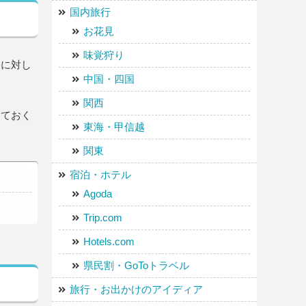
国内旅行
お花見
味覚狩り
約に対し
中国・四国
関西
しておく
東海・甲信越
関東
宿泊・ホテル
Agoda
Trip.com
Hotels.com
県民割・GoToトラベル
旅行・お出かけのアイディア