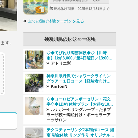
現地体験期限：2025年12月31日まで
全ての遊び体験クーポンを見る
神奈川県のレジャー体験
います。
◇◆てびねり陶芸体験◆◇【川崎
市】1kg\3,000／第4日曜日／13:00〜
15:30
アトリエ彩
神奈川県丹沢でシャワークライミン
グツアー１日コース【経験者向け中
級コース】
KinTonN
◇◆ヨーロピアンポーセリン・花文
字◇◆1DAY体験プラン【お得な1000
円OFFプラン♪】ポーセリンアート一
ルナポーセリングループ・たまプ
日体験が通常8000円→7000円！
ラーザ校〜陶絵付け・ポーセラーア
ーツサロン
テクスチャーリング2本制作コース 湘
南 彫金体験 リング作り オリジナルリ