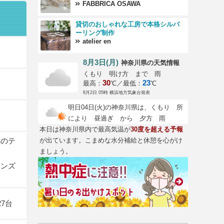
ング
FABBRICA OSAWA
貸切のおしゃれな工房で本格シルバ
ーリング制作
atelier en
8月3日(月)
の天気情報
神奈川県
くもり 明け方 まで 雨
30
23
最高：
℃／最低：
℃
8月2日 05時 横浜地方気象台発表
明日04日(火)の神奈川県は、くもり 所
により 昼過ぎ から 夕方 雨
本日は神奈川県内で最高気温が
30度を超える予報
へのテ
が出ています。こまめな水分補給と休憩を心がけ
ましょう。
インズ
7台