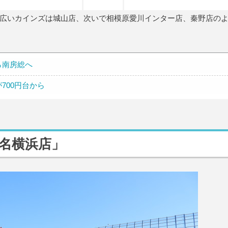
広いカインズは城山店、次いで相模原愛川インター店、秦野店の
ら南房総へ
700円台から
東名横浜店」