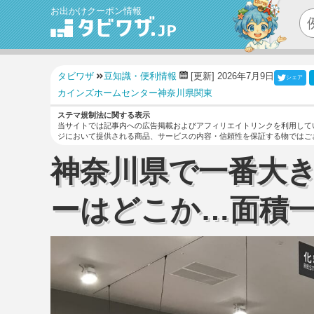
お出かけクーポン情報
タビワザ
豆知識・便利情報
[更新] 2026年7月9日
シェア
カインズ
ホームセンター
神奈川県
関東
ステマ規制法に関する表示
当サイトでは記事内への広告掲載およびアフィリエイトリンクを利用して
ジにおいて提供される商品、サービスの内容・信頼性を保証する物ではご
神奈川県で一番大
ーはどこか…面積