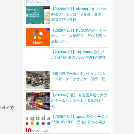
【2026年8月】akippa(アキッパ)の
割引クーポンコード８種、最大
30%OFFの裏技
【2026年8月】KLOOKの割引クー
ポンコード大量50件、50％割引の
裏技は今…
【2026年8月】Trip.comの割引クー
ポン14種+最大5,000円OFFの裏技
神奈川県で一番大きいカインズホ
ームセンターはどこか…面積一覧
【2026年】愛知/名古屋周辺で大型
のホームセンター上位６店舗まと
め
54㎡で
【2026年8月】agoda割引クーポン
27種10%OFF＋元値が変わる裏技