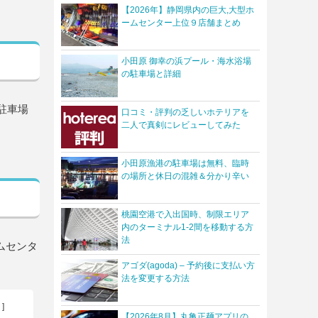
【2026年】静岡県内の巨大,大型ホ
ームセンター上位９店舗まとめ
小田原 御幸の浜プール・海水浴場
の駐車場と詳細
駐車場
口コミ・評判の乏しいホテリアを
二人で真剣にレビューしてみた
小田原漁港の駐車場は無料、臨時
の場所と休日の混雑＆分かり辛い
桃園空港で入出国時、制限エリア
内のターミナル1-2間を移動する方
法
ムセンタ
アゴダ(agoda) – 予約後に支払い方
法を変更する方法
く
]
【2026年8月】丸亀正麺アプリの