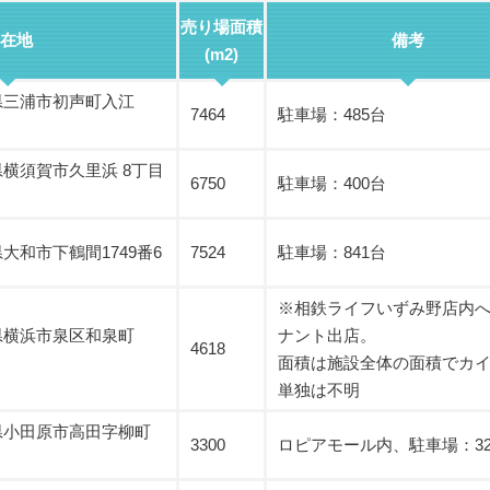
売り場面積
在地
備考
(m2)
奈川県三浦市初声町入江
7464
駐車場：485台
奈川県横須賀市久里浜 8丁目
6750
駐車場：400台
川県大和市下鶴間1749番6
7524
駐車場：841台
※相鉄ライフいずみ野店内
奈川県横浜市泉区和泉町
ナント出店。
4618
面積は施設全体の面積でカ
単独は不明
奈川県小田原市高田字柳町
3300
ロピアモール内、駐車場：32