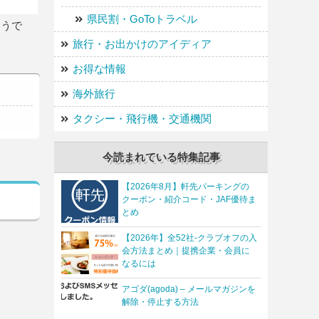
県民割・GoToトラベル
ようで
旅行・お出かけのアイディア
お得な情報
海外旅行
タクシー・飛行機・交通機関
今読まれている特集記事
【2026年8月】軒先パーキングの
クーポン・紹介コード・JAF優待ま
とめ
【2026年】全52社-クラブオフの入
会方法まとめ｜提携企業・会員に
なるには
アゴダ(agoda) – メールマガジンを
解除・停止する方法