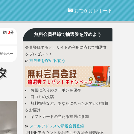
おでかけレポート
】
約
3
分
無料会員登録で
抽選券
を貯めよう
会員登録すると、サイトの利用に応じて抽選券
動先ペー
をプレゼント！
抽選券を貯める/使う
タ
お気に入りのクーポンを保存
口コミの投稿
無料招待など、あなたに合ったおでかけ情報
をお届け
ギフトカードの当たる抽選に参加
メールアドレスで新規会員登録
※LINEアカウントをお持ちの方は会員登録不