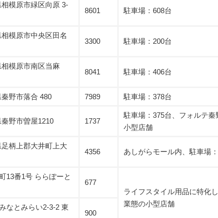
川県相模原市緑区向原 3-
8601
駐車場：608台
奈川県相模原市中央区田名
3300
駐車場：200台
奈川県相模原市南区当麻
8041
駐車場：406台
川県秦野市落合 480
7989
駐車場：378台
駐車場：375台、フォルテ秦
川県秦野市曽屋1210
1737
小型店舗
奈川県足柄上郡大井町上大
4356
あしがらモール内、駐車場：3
13番1号 ららぽーと
677
ライフスタイル用品に特化
業態の小型店舗
なとみらい2-3-2 東
900