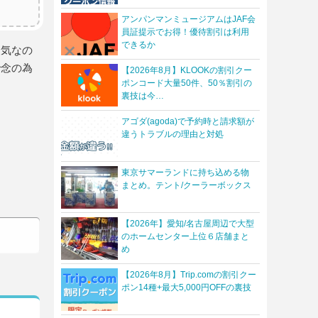
アンパンマンミュージアムはJAF会
員証提示でお得！優待割引は利用
できるか
人気なの
で念の為
【2026年8月】KLOOKの割引クー
ポンコード大量50件、50％割引の
裏技は今…
アゴダ(agoda)で予約時と請求額が
違うトラブルの理由と対処
東京サマーランドに持ち込める物
まとめ。テント/クーラーボックス
【2026年】愛知/名古屋周辺で大型
のホームセンター上位６店舗まと
め
【2026年8月】Trip.comの割引クー
ポン14種+最大5,000円OFFの裏技