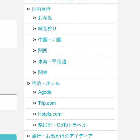
国内旅行
お花見
味覚狩り
中国・四国
関西
東海・甲信越
関東
宿泊・ホテル
Agoda
Trip.com
Hotels.com
県民割・GoToトラベル
旅行・お出かけのアイディア