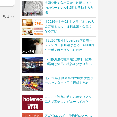
桃園空港で入出国時、制限エリア
内のターミナル1-2間を移動する方
法
、ちょっ
【2026年】全52社-クラブオフの入
会方法まとめ｜提携企業・会員に
なるには
【2026年8月】UberEatsプロモー
ションコード10種まとめ＋4,000円
クーポンはどうなったのか
小田原漁港の駐車場は無料、臨時
の場所と休日の混雑＆分かり辛い
【2026年】静岡県内の巨大,大型ホ
ームセンター上位９店舗まとめ
口コミ・評判の乏しいホテリアを
二人で真剣にレビューしてみた
アゴダ(agoda) – 予約後にクーポン