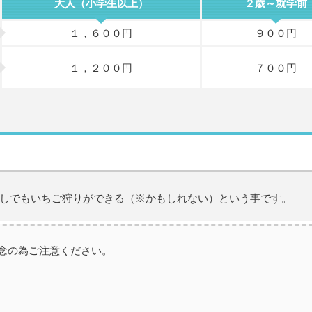
大人（小学生以上）
２歳～就学前
１，６００円
９００円
１，２００円
７００円
しでもいちご狩りができる（※かもしれない）という事です。
念の為ご注意ください。