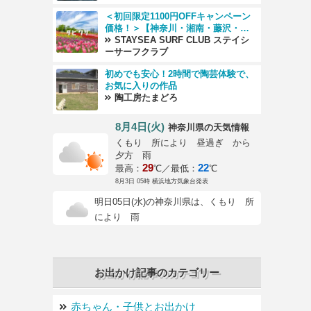
＜初回限定1100円OFFキャンペーン
価格！＞【神奈川・湘南・藤沢・サ
ーフィン】未経験者・初心者大歓迎
STAYSEA SURF CLUB ステイシ
のサーフィンスクール！海が目の前
ーサーフクラブ
のお店です♪
初めでも安心！2時間で陶芸体験で、
お気に入りの作品
陶工房たまどろ
8月4日(火)
の天気情報
神奈川県
くもり 所により 昼過ぎ から
夕方 雨
29
22
最高：
℃／最低：
℃
8月3日 05時 横浜地方気象台発表
明日05日(水)の神奈川県は、くもり 所
により 雨
お出かけ記事のカテゴリー
赤ちゃん・子供とお出かけ