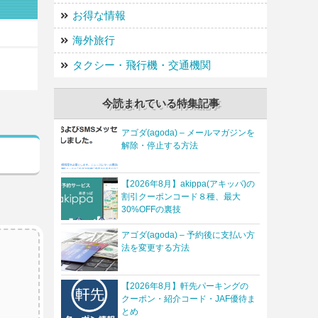
お得な情報
海外旅行
タクシー・飛行機・交通機関
今読まれている特集記事
アゴダ(agoda) – メールマガジンを
解除・停止する方法
【2026年8月】akippa(アキッパ)の
割引クーポンコード８種、最大
30%OFFの裏技
アゴダ(agoda) – 予約後に支払い方
法を変更する方法
【2026年8月】軒先パーキングの
クーポン・紹介コード・JAF優待ま
とめ