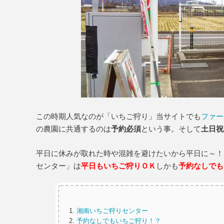
この時期人気なのが「いちご狩り」当サイトでも
ファー
の農園に共通するのは
予約必須
という事。そして
土日祝
平日に休みが取れた時や混雑を避けたいから平日に～！
センター」は
平日もいちご狩りＯＫ
しかも
予約なしでも
湘南いちご狩りセンター
予約なしでもいちご狩り！？