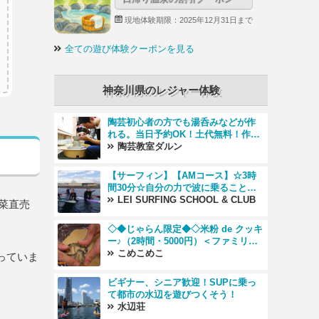
現地体験期限：2025年12月31日まで
全ての遊び体験クーポンを見る
神奈川県のレジャー体験
陶芸初心者の方でも湯呑みなどが作
れる。当日予約OK！土代無料！作る
だけでも楽しめる！【神奈川・横
陶芸教室ダルン
浜】
【サーフィン】【AMコース】☆3時
間30分☆自分の力で波に乗ることを
めざす！＜初心者サーフィンスクー
LEI SURFING SCHOOL & CLUB
菜直売
ル＞
◇◆じゃらん限定◆◇米粉 de クッキ
ー♪（2時間・5000円）＜ファミリ
ー・カップルおすすめ♪＞
こめこめこ
っていま
ビギナー、シニア歓迎！SUPに乗っ
て都市の水辺を遊びつくそう！
水辺荘