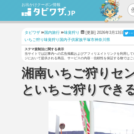
お出かけクーポン情報
タビワザ
国内旅行
味覚狩り
[更新] 2026年3月13日
シェ
いちご狩り
味覚狩り
国内
子供
家族
平塚市
神奈川県
ステマ規制法に関する表示
当サイトでは記事内への広告掲載およびアフィリエイトリンクを利用して
ジにおいて提供される商品、サービスの内容・信頼性を保証する物ではご
湘南いちご狩りセン
といちご狩りでき