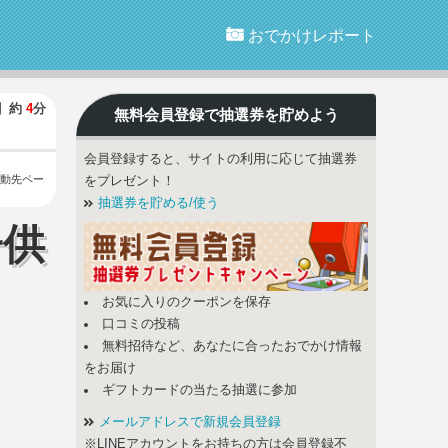
おでかけレポート
】
約
4
分
無料会員登録で
抽選券
を貯めよう
会員登録すると、サイトの利用に応じて抽選券
動先ペー
をプレゼント！
抽選券を貯める/使う
子供
お気に入りのクーポンを保存
口コミの投稿
無料招待など、あなたに合ったおでかけ情報
をお届け
ギフトカードの当たる抽選に参加
メールアドレスで新規会員登録
※LINEアカウントをお持ちの方は会員登録不