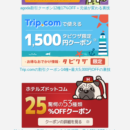
agoda割引クーポン12種17%OFF＋元値が変わる裏技
Trip.comの割引クーポン14種+最大5,000円OFFの裏技