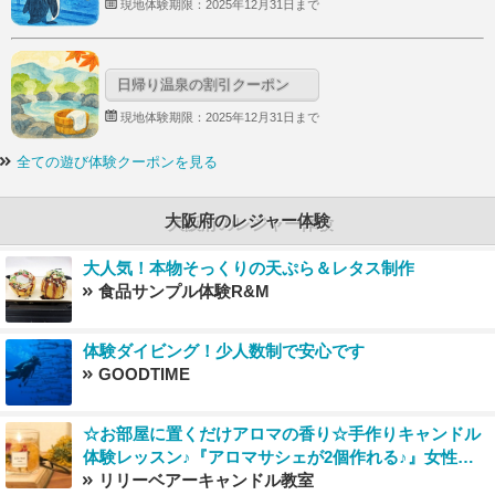
現地体験期限：2025年12月31日まで
日帰り温泉の割引クーポン
現地体験期限：2025年12月31日まで
全ての遊び体験クーポンを見る
大阪府のレジャー体験
大人気！本物そっくりの天ぷら＆レタス制作
食品サンプル体験R&M
体験ダイビング！少人数制で安心です
GOODTIME
☆お部屋に置くだけアロマの香り☆手作りキャンドル
体験レッスン♪『アロマサシェが2個作れる♪』女性同
士の女子会カップルデートにオススメ！
リリーベアーキャンドル教室