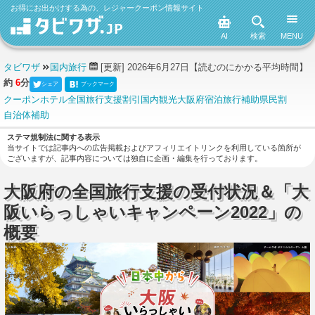
お得にお出かけする為の、レジャークーポン情報サイト
AI
検索
MENU
タビワザ
国内旅行
[更新] 2026年6月27日
【読むのにかかる平均時間】
約
6
分
シェア
ブックマーク
クーポン
ホテル
全国旅行支援
割引
国内観光
大阪府
宿泊
旅行補助
県民割
自治体補助
ステマ規制法に関する表示
当サイトでは記事内への広告掲載およびアフィリエイトリンクを利用している箇所が
ございますが、記事内容については独自に企画・編集を行っております。
大阪府の全国旅行支援の受付状況＆「大
阪いらっしゃいキャンペーン2022」の
概要