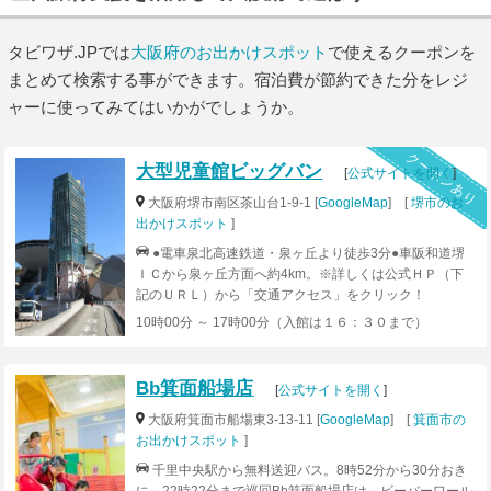
タビワザ.JPでは
大阪府のお出かけスポット
で使えるクーポンを
まとめて検索する事ができます。宿泊費が節約できた分をレジ
ャーに使ってみてはいかがでしょうか。
クーポンあり
大型児童館ビッグバン
[
公式サイトを開く
]
大阪府堺市南区茶山台1-9-1 [
GoogleMap
] [
堺市のお
出かけスポット
]
●電車泉北高速鉄道・泉ヶ丘より徒歩3分●車阪和道堺
ＩＣから泉ヶ丘方面へ約4km。※詳しくは公式ＨＰ（下
記のＵＲＬ）から「交通アクセス」をクリック！
10時00分 ～ 17時00分（入館は１６：３０まで）
Bb箕面船場店
[
公式サイトを開く
]
大阪府箕面市船場東3-13-11 [
GoogleMap
] [
箕面市の
お出かけスポット
]
千里中央駅から無料送迎バス。8時52分から30分おき