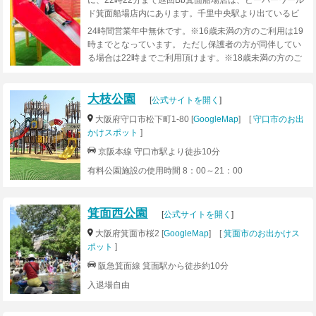
に、22時22分まで巡回Bb箕面船場店は、ビーバーワール
ド箕面船場店内にあります。千里中央駅より出ているビ
ーバーワールド行きの無料シャトルバスがご利用頂けま
24時間営業年中無休です。※16歳未満の方のご利用は19
す。送迎バスについての詳細はこちら
時までとなっています。 ただし保護者の方が同伴してい
る場合は22時までご利用頂けます。※18歳未満の方のご
利用は22時までとなっています。
大枝公園
[
公式サイトを開く
]
大阪府守口市松下町1-80 [
GoogleMap
] [
守口市のお出
かけスポット
]
京阪本線 守口市駅より徒歩10分
有料公園施設の使用時間 8：00～21：00
箕面西公園
[
公式サイトを開く
]
大阪府箕面市桜2 [
GoogleMap
] [
箕面市のお出かけス
ポット
]
阪急箕面線 箕面駅から徒歩約10分
入退場自由