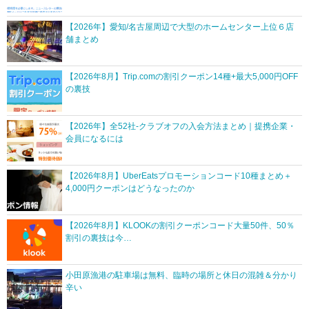
【2026年】愛知/名古屋周辺で大型のホームセンター上位６店
舗まとめ
【2026年8月】Trip.comの割引クーポン14種+最大5,000円OFF
の裏技
【2026年】全52社-クラブオフの入会方法まとめ｜提携企業・
会員になるには
【2026年8月】UberEatsプロモーションコード10種まとめ＋
4,000円クーポンはどうなったのか
【2026年8月】KLOOKの割引クーポンコード大量50件、50％
割引の裏技は今…
小田原漁港の駐車場は無料、臨時の場所と休日の混雑＆分かり
辛い