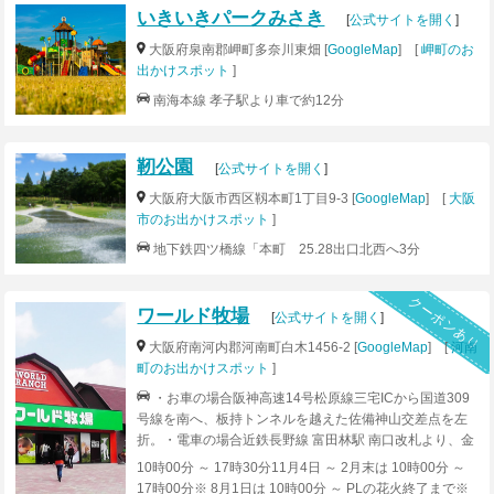
いきいきパークみさき
[
公式サイトを開く
]
大阪府泉南郡岬町多奈川東畑 [
GoogleMap
] [
岬町のお
出かけスポット
]
南海本線 孝子駅より車で約12分
靭公園
[
公式サイトを開く
]
大阪府大阪市西区靱本町1丁目9-3 [
GoogleMap
] [
大阪
市のお出かけスポット
]
地下鉄四ツ橋線「本町 25.28出口北西へ3分
クーポンあり
ワールド牧場
[
公式サイトを開く
]
大阪府南河内郡河南町白木1456-2 [
GoogleMap
] [
河南
町のお出かけスポット
]
・お車の場合阪神高速14号松原線三宅ICから国道309
号線を南へ、板持トンネルを越えた佐備神山交差点を左
折。・電車の場合近鉄長野線 富田林駅 南口改札より、金
剛バスにてさくら坂１丁目バス停下車(徒歩約10分)。ま
10時00分 ～ 17時30分11月4日 ～ 2月末は 10時00分 ～
たは富田林駅よりタクシーで約20分
17時00分※ 8月1日は 10時00分 ～ PLの花火終了まで※