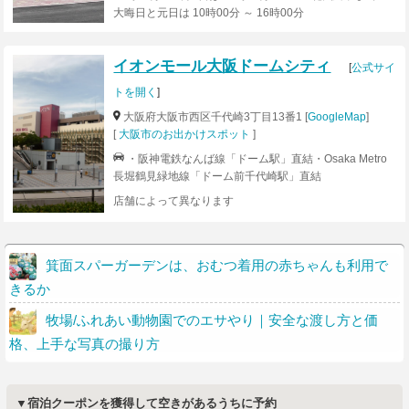
大晦日と元日は 10時00分 ～ 16時00分
イオンモール大阪ドームシティ
[
公式サイ
トを開く
]
大阪府大阪市西区千代崎3丁目13番1 [
GoogleMap
]
[
大阪市のお出かけスポット
]
・阪神電鉄なんば線「ドーム駅」直結・Osaka Metro
長堀鶴見緑地線「ドーム前千代崎駅」直結
店舗によって異なります
箕面スパーガーデンは、おむつ着用の赤ちゃんも利用で
きるか
牧場/ふれあい動物園でのエサやり｜安全な渡し方と価
格、上手な写真の撮り方
▼宿泊クーポンを獲得して空きがあるうちに予約