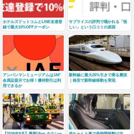
ホテルズドットコムとLINE友達登
サプライスの評判で囁かれる「怪
録で最大10%OFFクーポン
しい」という口コミの原因
アンパンマンミュージアムはJAF
新幹線に最大26%引きで乗る裏技
会員証提示でお得！優待割引は利
｜格安で新幹線移動を実現
用できるか
【2026年8月】最新Uber タクシー
赤ちゃんと車で長時間移動は注