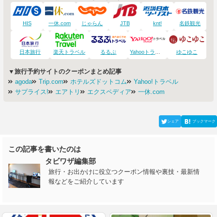
HIS
一休.com
じゃらん
JTB
knt!
名鉄観光
日本旅行
楽天トラベル
るるぶ
Yahooトラベル
ゆこゆこ
▼旅行予約サイトのクーポンまとめ記事
agoda
Trip.com
ホテルズドットコム
Yahoo!トラベル
サプライス!
エアトリ
エクスペディア
一休.com
シェア
ブックマーク
この記事を書いたのは
タビワザ編集部
旅行・お出かけに役立つクーポン情報や裏技・最新情
報などをご紹介しています