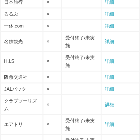
日本旅行
×
詳細
るるぶ
×
詳細
一休.com
×
詳細
受付終了/未実
名鉄観光
×
詳細
施
受付終了/未実
H.I.S
×
詳細
施
阪急交通社
×
詳細
JALパック
×
詳細
クラブツーリズ
×
詳細
ム
受付終了/未実
エアトリ
×
詳細
施