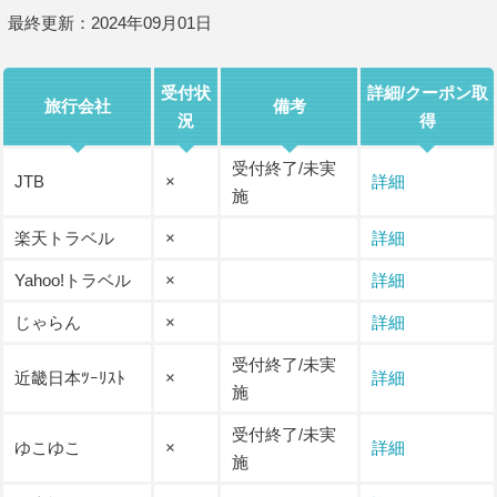
最終更新：2024年09月01日
受付状
詳細/クーポン取
旅行会社
備考
況
得
受付終了/未実
JTB
×
詳細
施
楽天トラベル
×
詳細
Yahoo!トラベル
×
詳細
じゃらん
×
詳細
受付終了/未実
近畿日本ﾂｰﾘｽﾄ
×
詳細
施
受付終了/未実
ゆこゆこ
×
詳細
施