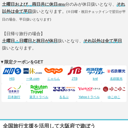
土曜日および、両日共に休日
分のみが休日扱いとなり、
それ
(宿泊)
以外は全て平日
扱いとなります。
(※日曜・祝日チェックインで翌日が平
日の場合、平日扱いとなります)
【日帰り旅行の場合】
土曜日・日曜日と祝日が休日
扱いとなり、
それ以外は全て平日
扱いとなります。
▼限定クーポンをGET
HIS
一休.com
じゃらん
JTB
knt!
名鉄観光
日本旅行
楽天トラベル
るるぶ
Yahooトラベル
ゆこゆこ
全国旅行支援を活用して大阪府で遊ぼう