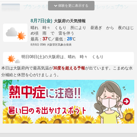
体験を更に表示する
ブランクを埋めて再デビュー！リフレッシュプラン
スクーバ・アドベンチャー・トリトン
8月7日(金)
の天気情報
大阪府
晴れ 時々 くもり 所により 昼過ぎ から 夜のはじ
天ぷら＆レタス Aコース〜30分以内で出来る本格体
め頃 雨 で 雷を伴う
験！当日持ち帰りOK！〜
37
28
最高：
℃／最低：
℃
食品サンプルR&M
8月6日 05時 大阪管区気象台発表
明日08日(土)の大阪府は、晴れ 時々 くもり
本日は大阪府内で最高気温が
30度を超える予報
が出ています。こまめな水
分補給と休憩を心がけましょう。