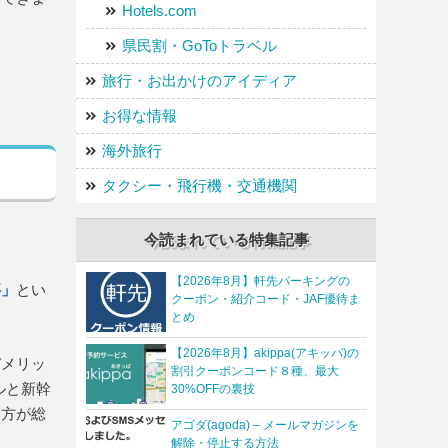
Hotels.com
県民割・GoToトラベル
旅行・お出かけのアイディア
お得な情報
海外旅行
タクシー・飛行機・交通機関
今読まれている特集記事
【2026年8月】軒先パーキングの
事」
とい
クーポン・紹介コード・JAF優待ま
とめ
【2026年8月】akippa(アキッパ)の
デメリッ
割引クーポンコード８種、最大
ルと新幹
30%OFFの裏技
た方が総
アゴダ(agoda) – メールマガジンを
解除・停止する方法