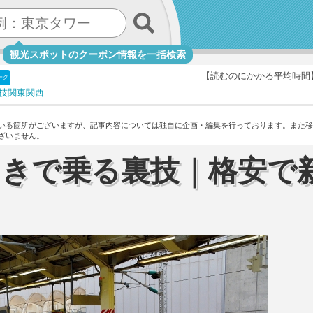
観光スポットのクーポン情報を一括検索
【読むのにかかる平均時間
ーク
技
関東
関西
いる箇所がございますが、記事内容については独自に企画・編集を行っております。
また移
ざいません。
引きで乗る裏技｜格安で