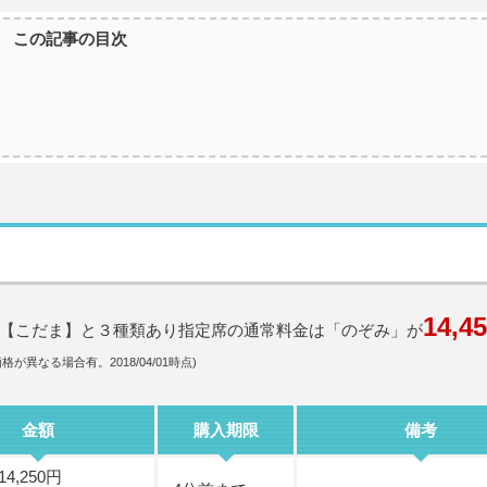
この記事の目次
14,4
【こだま】と３種類あり指定席の通常料金は「のぞみ」が
が異なる場合有。2018/04/01時点)
金額
購入期限
備考
4,250円