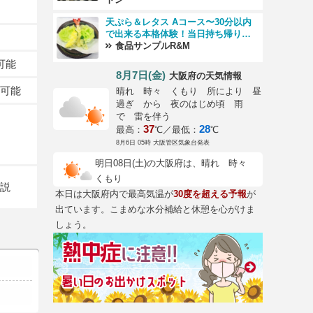
天ぷら＆レタス Aコース〜30分以内
で出来る本格体験！当日持ち帰り
OK！〜
食品サンプルR&M
可能
8月7日(金)
の天気情報
大阪府
可能
晴れ 時々 くもり 所により 昼
過ぎ から 夜のはじめ頃 雨
で 雷を伴う
37
28
最高：
℃／最低：
℃
8月6日 05時 大阪管区気象台発表
明日08日(土)の大阪府は、晴れ 時々
くもり
説
本日は大阪府内で最高気温が
30度を超える予報
が
出ています。こまめな水分補給と休憩を心がけま
しょう。