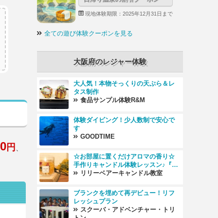
現地体験期限：2025年12月31日まで
全ての遊び体験クーポンを見る
大阪府のレジャー体験
大人気！本物そっくりの天ぷら＆レ
タス制作
食品サンプル体験R&M
体験ダイビング！少人数制で安心で
す
GOODTIME
50
円
、
☆お部屋に置くだけアロマの香り☆
手作りキャンドル体験レッスン♪『ア
ロマサシェが2個作れる♪』女性同士
リリーベアーキャンドル教室
の女子会カップルデートにオスス
メ！
ブランクを埋めて再デビュー！リフ
レッシュプラン
スクーバ・アドベンチャー・トリ
トン