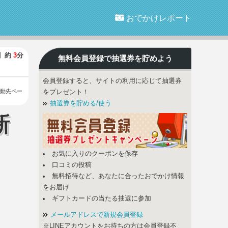
おでかけレポート
】
約
3
分
無料会員登録で
抽選券
を貯めよう
会員登録すると、サイトの利用に応じて抽選券
動先ペー
をプレゼント！
抽選券を貯める/使う
新
お気に入りのクーポンを保存
口コミの投稿
無料招待など、あなたに合ったおでかけ情報
をお届け
ギフトカードの当たる抽選に参加
メールアドレスで新規会員登録
※LINEアカウントをお持ちの方は会員登録不