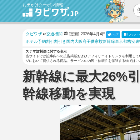
お出かけクーポン情報
タビワザ
交通機関
[更新] 2026年4月4日
シェア
ブックマ
ホテル
予約
割引
割引き
国内
大阪府
子供
家族
新幹線
東京都
格安
裏
ステマ規制法に関する表示
当サイトでは記事内への広告掲載およびアフィリエイトリンクを利用して
ジにおいて提供される商品、サービスの内容・信頼性を保証する物ではご
新幹線に最大26%
幹線移動を実現