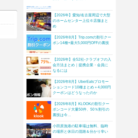
【2026年】愛知/名古屋周辺で大型
のホームセンター上位６店舗まと
め
【2026年8月】Trip.comの割引クー
ポン14種+最大5,000円OFFの裏技
【2026年】全52社-クラブオフの入
会方法まとめ｜提携企業・会員に
なるには
【2026年8月】UberEatsプロモー
ションコード10種まとめ＋4,000円
クーポンはどうなったのか
【2026年8月】KLOOKの割引クー
ポンコード大量50件、50％割引の
裏技は今…
小田原漁港の駐車場は無料、臨時
の場所と休日の混雑＆分かり辛い