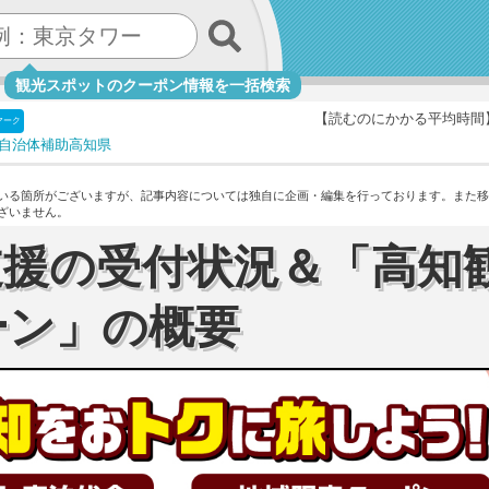
観光スポットのクーポン情報を一括検索
【読むのにかかる平均時間
マーク
自治体補助
高知県
いる箇所がございますが、記事内容については独自に企画・編集を行っております。
また移
ざいません。
支援の受付状況＆「高知
ーン」の概要