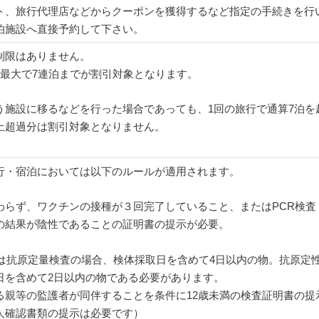
ト、旅行代理店などからクーポンを獲得するなど指定の手続きを行
泊施設へ直接予約して下さい。
制限はありません。
り最大で7連泊までが割引対象となります。
う施設に移るなどを行った場合であっても、1回の旅行で通算7泊を
上超過分は割引対象となりません。
行・宿泊においては以下のルールが適用されます。
わらず、ワクチンの接種が３回完了していること、またはPCR検査
の結果が陰性であることの証明書の提示が必要。
たは抗原定量検査の場合、検体採取日を含めて4日以内の物。抗原定
日を含めて2日以内の物である必要があります。
る親等の監護者が同伴することを条件に12歳未満の検査証明書の提
人確認書類の提示は必要です）