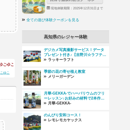
現地体験期限：2025年12月31日まで
全ての遊び体験クーポンを見る
高知県のレジャー体験
デジカメ写真撮影サービス！データ
プレゼント付き♪【吉野川☆ラフティ
ング】ファミリーで楽しめる【大豊
ラッキーラフト
ICより車で約1分の好アクセス】【フ
ァミリー・女性・カップルにおすす
季節の花の寄せ植え教室
ゆこゆこ
め】
メリーガーデン
月華-GEKKA-でハーバリウムのフリ
ーレッスン♪お好みの材料で2本作成
していただけますます♪
月華-GEKKA-
のんびり安和コース！
レモレモカヤックス