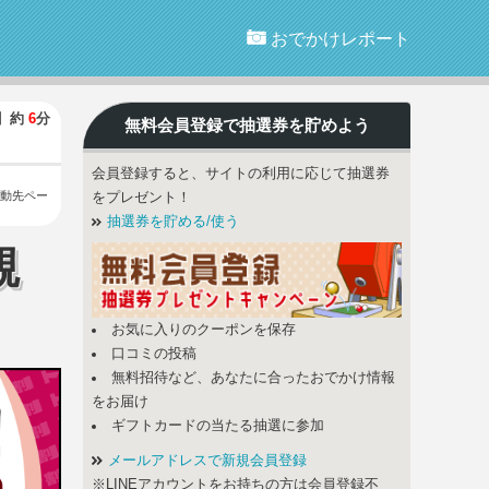
おでかけレポート
】
約
6
分
無料会員登録で
抽選券
を貯めよう
会員登録すると、サイトの利用に応じて抽選券
動先ペー
をプレゼント！
抽選券を貯める/使う
観
お気に入りのクーポンを保存
口コミの投稿
無料招待など、あなたに合ったおでかけ情報
をお届け
ギフトカードの当たる抽選に参加
メールアドレスで新規会員登録
※LINEアカウントをお持ちの方は会員登録不