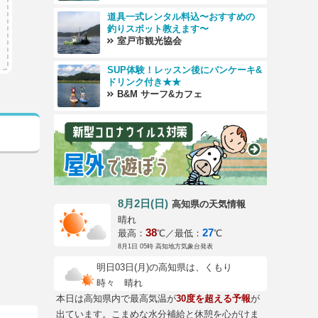
道具一式レンタル料込〜おすすめの
釣りスポット教えます〜
室戸市観光協会
SUP体験！レッスン後にパンケーキ&
ドリンク付き★★
B&M サーフ&カフェ
。
8月2日(日)
の天気情報
高知県
晴れ
38
27
最高：
℃／最低：
℃
8月1日 05時 高知地方気象台発表
明日03日(月)の高知県は、くもり
時々 晴れ
本日は高知県内で最高気温が
30度を超える予報
が
出ています。こまめな水分補給と休憩を心がけま