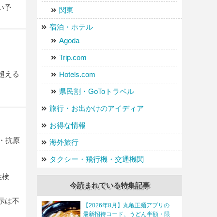
い予
関東
宿泊・ホテル
Agoda
Trip.com
超える
Hotels.com
県民割・GoToトラベル
旅行・お出かけのアイディア
お得な情報
・抗原
海外旅行
タクシー・飛行機・交通機関
性検
今読まれている特集記事
示は不
【2026年8月】丸亀正麺アプリの
最新招待コード、うどん半額・限