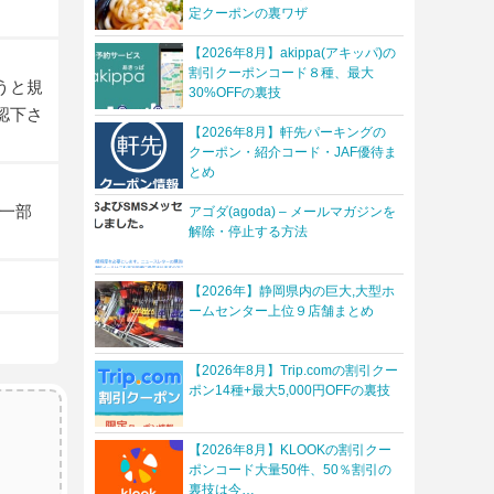
定クーポンの裏ワザ
【2026年8月】akippa(アキッパ)の
割引クーポンコード８種、最大
うと規
30%OFFの裏技
認下さ
【2026年8月】軒先パーキングの
クーポン・紹介コード・JAF優待ま
とめ
一部
アゴダ(agoda) – メールマガジンを
解除・停止する方法
【2026年】静岡県内の巨大,大型ホ
ームセンター上位９店舗まとめ
【2026年8月】Trip.comの割引クー
ポン14種+最大5,000円OFFの裏技
【2026年8月】KLOOKの割引クー
ポンコード大量50件、50％割引の
裏技は今…