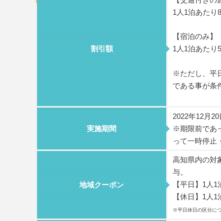
1人1泊あたり
【宿泊のみ】
割引額
1人1泊あたり
※ただし、平日
である事が条
2022年12月
実施期間
※期限前であ
って一時停止
高知県内の対
与。
【平日】1人1泊
地域クーポン
【休日】1人1泊
※平日休日の区分に