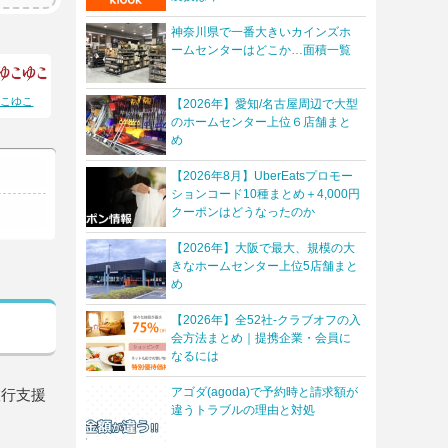
神奈川県で一番大きいカインズホ
ームセンターはどこか…面積一覧
ゆこゆこ
【2026年】愛知/名古屋周辺で大型
のホームセンター上位６店舗まと
め
【2026年8月】UberEatsプロモー
ションコード10種まとめ＋4,000円
クーポンはどうなったのか
【2026年】大阪で最大、規模の大
きなホームセンター上位5店舗まと
め
【2026年】全52社-クラブオフの入
会方法まとめ｜提携企業・会員に
なるには
アゴダ(agoda)で予約時と請求額が
旅行支援
違うトラブルの理由と対処