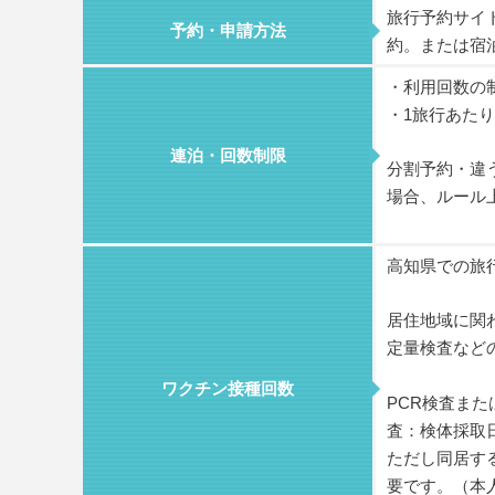
旅行予約サイ
予約・申請方法
約。または宿
・利用回数の
・1旅行あた
連泊・回数制限
分割予約・違
場合、ルール
高知県での旅
居住地域に関
定量検査など
ワクチン接種回数
PCR検査ま
査：検体採取
ただし同居す
要です。（本