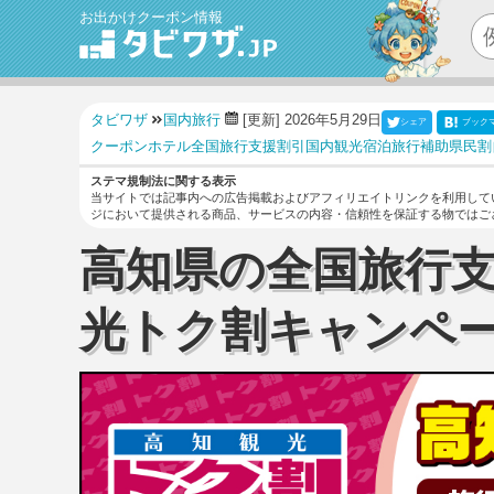
お出かけクーポン情報
タビワザ
国内旅行
[更新] 2026年5月29日
シェア
ブック
クーポン
ホテル
全国旅行支援
割引
国内観光
宿泊
旅行補助
県民割
ステマ規制法に関する表示
当サイトでは記事内への広告掲載およびアフィリエイトリンクを利用して
ジにおいて提供される商品、サービスの内容・信頼性を保証する物ではご
高知県の全国旅行
光トク割キャンペ