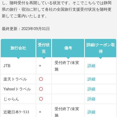
し、随時受付を再開している状況です。そこでこちらでは静岡
県の旅行・宿泊に対して各社の全国旅行支援受付状況を随時更
新してご案内いたします。
最終更新：2023年09月01日
受付状
詳細/クーポン取
旅行会社
備考
況
得
受付終了/未実
JTB
×
詳細
施
楽天トラベル
〇
詳細
Yahoo!トラベル
〇
詳細
じゃらん
〇
詳細
受付終了/未実
近畿日本ﾂｰﾘｽﾄ
×
詳細
施