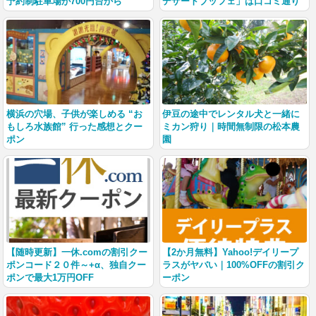
予約制駐車場が700円台から
デザートブッフェ」は口コミ通り
横浜の穴場、子供が楽しめる “お
伊豆の途中でレンタル犬と一緒に
もしろ水族館” 行った感想とクー
ミカン狩り｜時間無制限の松本農
ポン
園
【随時更新】一休.comの割引クー
【2か月無料】Yahoo!デイリープ
ポンコード２０件～+α、独自クー
ラスがヤバい｜100%OFFの割引ク
ポンで最大1万円OFF
ーポン