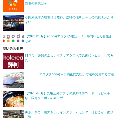
割引の裏技は今…
小田原漁港の駐車場は無料、臨時の場所と休日の混雑＆分かり
辛い
【2026年8月】agoda(アゴダ)の電話・メール問い合わせ先ま
とめ
口コミ・評判の乏しいホテリアを二人で真剣にレビューしてみ
た
アゴダ(agoda) – 予約後に支払い方法を変更する方法
【2026年8月】丸亀正麺アプリの最新招待コード、うどん半
額・限定クーポンの裏ワザ
神奈川県で一番大きいカインズホームセンターはどこか…面積
一覧