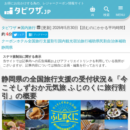
お得にお出かけする為の、レジャークーポン情報サイト
AI
検索
MENU
タビワザ
国内旅行
[更新] 2026年5月30日
【読むのにかかる平均時間】
約
6
分
シェア
ブックマーク
クーポン
ホテル
全国旅行支援
割引
国内観光
宿泊
旅行補助
県民割
自治体補助
静岡県
ステマ規制法に関する表示
当サイトでは記事内への広告掲載およびアフィリエイトリンクを利用している箇所が
ございますが、記事内容については独自に企画・編集を行っております。
静岡県の全国旅行支援の受付状況＆「今
こそしずおか元気旅 ふじのくに旅行割
引」の概要