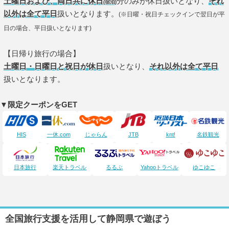
土曜日および、両日共に休日
分のみが休日扱いとなり、
それ
(宿泊)
以外は全て平日
扱いとなります。
(※日曜・祝日チェックインで翌日が平
日の場合、平日扱いとなります)
【日帰り旅行の場合】
土曜日・日曜日と祝日が休日
扱いとなり、
それ以外は全て平日
扱いとなります。
▼限定クーポンをGET
HIS
一休.com
じゃらん
JTB
knt!
名鉄観光
日本旅行
楽天トラベル
るるぶ
Yahooトラベル
ゆこゆこ
全国旅行支援を活用して静岡県で遊ぼう