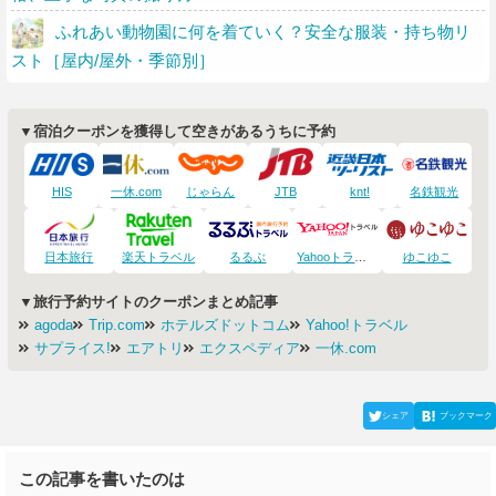
ふれあい動物園に何を着ていく？安全な服装・持ち物リ
スト［屋内/屋外・季節別］
▼宿泊クーポンを獲得して空きがあるうちに予約
HIS
一休.com
じゃらん
JTB
knt!
名鉄観光
日本旅行
楽天トラベル
るるぶ
Yahooトラベル
ゆこゆこ
▼旅行予約サイトのクーポンまとめ記事
agoda
Trip.com
ホテルズドットコム
Yahoo!トラベル
サプライス!
エアトリ
エクスペディア
一休.com
シェア
ブックマーク
この記事を書いたのは