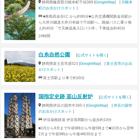
200mを左にカーブ。(4)そのまま約10Km進み、つきあた
静岡県榛原郡川根本町千頭389 [
GoogleMap
] [
川根本
りの信号を右折 。(5)富士サファリパーク入口の信号を直
町のお出かけスポット
]
進、約5kmで到着!JR東海道線「富士駅」から路線バスが
■車島田金谷I.C.から約90分■公共交通機関新金谷駅か
運行されています。往復1便のみの運行ですので、ご注意
ら大井川鐵道大井川本線で千頭駅へ。路線バスに乗り換
下さい。
え約40分「寸又峡温泉入口バス停」下車徒歩約40分
24時間
白糸自然公園
[
公式サイトを開く
]
静岡県富士宮市原523 [
GoogleMap
] [
富士宮市のお出
かけスポット
]
富士宮駅より車で約30分
国指定史跡 韮山反射炉
[
公式サイトを開く
]
静岡県伊豆の国市中260-1 [
GoogleMap
] [
伊豆の国市
のお出かけスポット
]
伊豆箱根鉄道 伊豆長岡駅から徒歩約10分
■3月から9月まで午前9時から午後5時まで■10月から翌年
2月まで午前9時から午後4時30分まで