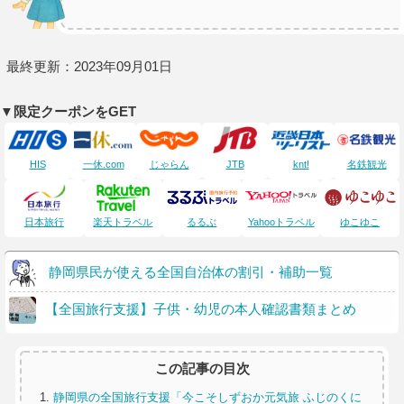
最終更新：2023年09月01日
▼限定クーポンをGET
HIS
一休.com
じゃらん
JTB
knt!
名鉄観光
日本旅行
楽天トラベル
るるぶ
Yahooトラベル
ゆこゆこ
静岡県民が使える全国自治体の割引・補助一覧
【全国旅行支援】子供・幼児の本人確認書類まとめ
この記事の目次
静岡県の全国旅行支援「今こそしずおか元気旅 ふじのくに