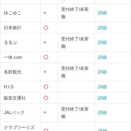
受付終了/未実
ゆこゆこ
×
詳細
施
日本旅行
〇
詳細
受付終了/未実
るるぶ
×
詳細
施
一休.com
〇
詳細
受付終了/未実
名鉄観光
×
詳細
施
H.I.S
〇
詳細
阪急交通社
〇
詳細
受付終了/未実
JALパック
×
詳細
施
クラブツーリズ
〇
詳細