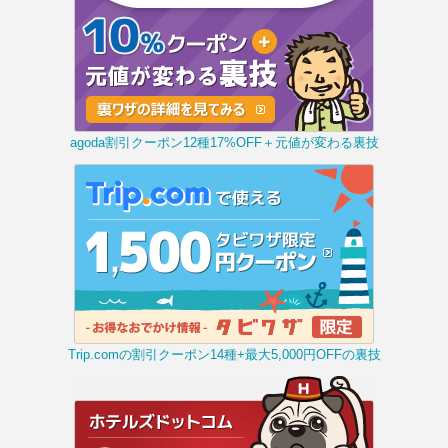
agoda割引クーポン12種17%OFF＋元値が変わる裏技
Trip.comの割引クーポン14種+最大5,000円OFFの裏技