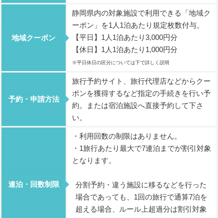
静岡県内の対象施設で利用できる「地域ク
ーポン」を1人1泊あたり規定枚数付与。
【平日】1人1泊あたり3,000円分
地域クーポン
【休日】1人1泊あたり1,000円分
※平日休日の区分については下で詳しく説明
旅行予約サイト、旅行代理店などからクー
ポンを獲得するなど指定の手続きを行い予
予約・申請方法
約。または宿泊施設へ直接予約して下さ
い。
・利用回数の制限はありません。
・1旅行あたり最大で7連泊までが割引対象
となります。
連泊・回数制限
分割予約・違う施設に移るなどを行った
場合であっても、1回の旅行で通算7泊を
超える場合、ルール上超過分は割引対象