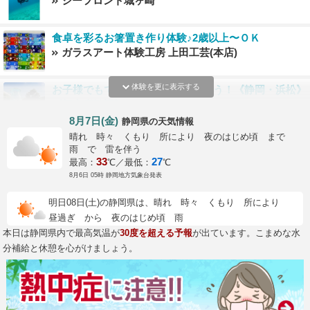
シーフロント城ヶ崎
食卓を彩るお箸置き作り体験♪2歳以上〜ＯＫ
ガラスアート体験工房 上田工芸(本店)
体験を更に表示する
お子様でもできる♪とんぼ玉を作ろう！《静岡・浜松》
《初心者歓迎》
ガラス工房CLOVER
8月7日(金)
の天気情報
静岡県
晴れ 時々 くもり 所により 夜のはじめ頃 まで
実力派陶芸家の技術を教えるテクニックが身につく！
雨 で 雷を伴う
電動ろくろ体験コース※指より爪が長いとケガをする
33
27
最高：
℃／最低：
℃
危険性があります。爪は短く切ってください ※当日の
遠州湖東窯舘山寺工房
8月6日 05時 静岡地方気象台発表
人数変更はキャンセル料100%
当店1番人気！大瀬崎2ビーチファンダイビング♪ 約6
明日08日(土)の静岡県は、晴れ 時々 くもり 所により
時間
昼過ぎ から 夜のはじめ頃 雨
ジプシークラブ
本日は静岡県内で最高気温が
30度を超える予報
が出ています。こまめな水
分補給と休憩を心がけましょう。