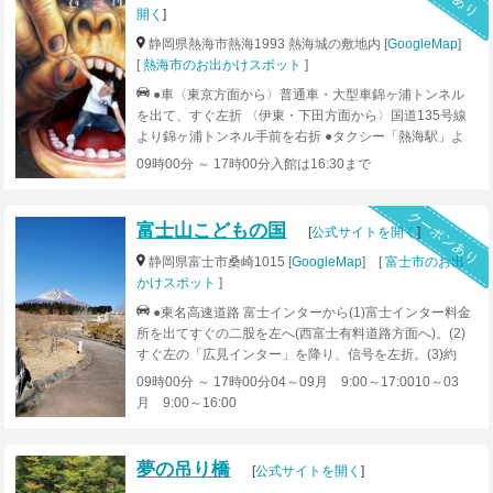
開く
]
静岡県熱海市熱海1993 熱海城の敷地内 [
GoogleMap
]
[
熱海市のお出かけスポット
]
●車〈東京方面から〉普通車・大型車錦ヶ浦トンネル
を出て、すぐ左折 〈伊東・下田方面から〉国道135号線
より錦ヶ浦トンネル手前を右折 ●タクシー「熱海駅」よ
りタクシーで約10分●路線バス「熱海駅」より伊東・網代
09時00分 ～ 17時00分入館は16:30まで
方面、多賀車庫行→錦ヶ浦下車 徒歩10分 熱海港行、後
楽園行→ロープウェイ乗り換え（別途料金）→頂上駅
クーポンあり
徒歩3分 ●湯～遊～バス「熱海駅」より約13分、熱海城前
富士山こどもの国
[
公式サイトを開く
]
下車（観光周遊バス1日700円で乗降自由、1回乗車250円
であり）
静岡県富士市桑崎1015 [
GoogleMap
] [
富士市のお出
かけスポット
]
●東名高速道路 富士インターから(1)富士インター料金
所を出てすぐの二股を左へ(西富士有料道路方面へ)。(2)
すぐ左の「広見インター」を降り、信号を左折。(3)約
300m先の信号(岳陽中東)を右折(県道72号へ)。(4)約3km
09時00分 ～ 17時00分04～09月 9:00～17:0010～03
先の信号(中野)を右折(県道76号へ)。(5)約3km先で県道
月 9:00～16:00
24号と合流、その先約10kmで到着!●東名高速道路 裾野イ
ンターから(1)料金所先の信号機を東京方面からは右折、
名古屋方面からは左折。(2)しばらく直進し、信号機のあ
夢の吊り橋
[
公式サイトを開く
]
るT字路を 右折。(3)歩道橋・ガードの下を通過、その先