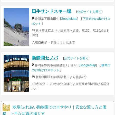
田牛サンドスキー場
[
公式サイトを開く
]
静岡県下田市田牛 [
GoogleMap
] [
下田市のお出かけス
ポット
]
東名厚木ICより小田原厚木道路、R135、R136経由3
時間
入場自由ボード貸出は日没まで
新静岡セノバ
[
公式サイトを開く
]
静岡県静岡市葵区鷹匠1丁目1-1 [
GoogleMap
] [
静岡市
のお出かけスポット
]
新静岡駅直結静岡駅北口より徒歩7分
10時00分 ～ 20時00分店舗により営業時間が異なる場合
あり
牧場/ふれあい動物園でのエサやり｜安全な渡し方と価
格、上手な写真の撮り方