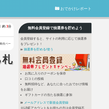
おでかけレポート
】
約
3
分
無料会員登録で
抽選券
を貯めよう
会員登録すると、サイトの利用に応じて抽選券
動先ペー
をプレゼント！
抽選券を貯める/使う
ら札
お気に入りのクーポンを保存
口コミの投稿
無料招待など、あなたに合ったおでかけ情報
をお届け
ギフトカードの当たる抽選に参加
メールアドレスで新規会員登録
※LINEアカウントをお持ちの方は会員登録不