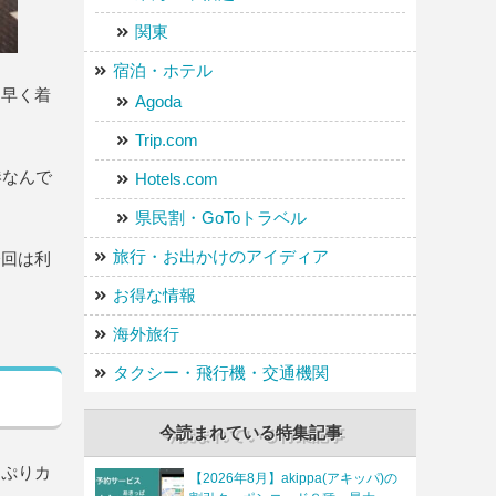
関東
宿泊・ホテル
と早く着
Agoda
Trip.com
港なんで
Hotels.com
県民割・GoToトラベル
旅行・お出かけのアイディア
今回は利
お得な情報
海外旅行
タクシー・飛行機・交通機関
今読まれている特集記事
っぷりカ
【2026年8月】akippa(アキッパ)の