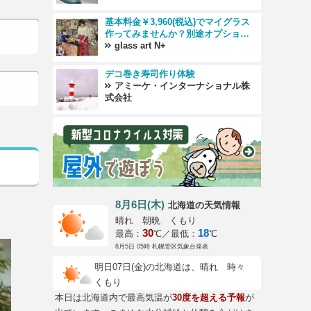
基本料金￥3,960(税込)でマイグラス
作ってみませんか？別途オプション
も多数あります！
glass art N+
デコ巻き寿司作り体験
アミーケ・インターナショナル株
式会社
8月6日(木)
の天気情報
北海道
晴れ 朝晩 くもり
30
18
最高：
℃／最低：
℃
8月5日 05時 札幌管区気象台発表
明日07日(金)の北海道は、晴れ 時々
くもり
本日は北海道内で最高気温が
30度を超える予報
が