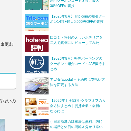
割引クーポンコード８種、最大
30%OFFの裏技
【2026年8月】Trip.comの割引クー
ポン14種+最大5,000円OFFの裏技
口コミ・評判の乏しいホテリアを
二人で真剣にレビューしてみた
無事返却
【2026年8月】軒先パーキングの
クーポン・紹介コード・JAF優待ま
とめ
アゴダ(agoda) – 予約後に支払い方
法を変更する方法
方ないの
【2026年】全52社-クラブオフの入
会方法まとめ｜提携企業・会員に
なるには
小田原漁港の駐車場は無料、臨時
の場所と休日の混雑＆分かり辛い