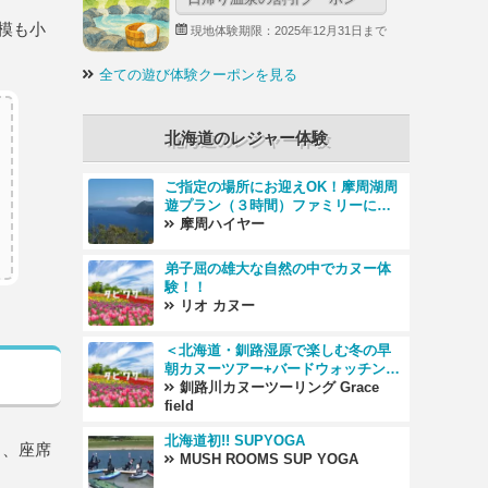
規模も小
現地体験期限：2025年12月31日まで
全ての遊び体験クーポンを見る
北海道のレジャー体験
ご指定の場所にお迎えOK！摩周湖周
遊プラン（３時間）ファミリーにオ
ススメ！
摩周ハイヤー
弟子屈の雄大な自然の中でカヌー体
験！！
リオ カヌー
＜北海道・釧路湿原で楽しむ冬の早
朝カヌーツアー+バードウォッチング
＞
釧路川カヌーツーリング Grace
field
北海道初!! SUPYOGA
し、座席
MUSH ROOMS SUP YOGA