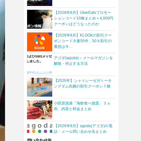
【2026年8月】UberEatsプロモー
ションコード10種まとめ＋4,000円
クーポンはどうなったのか
【2026年8月】KLOOKの割引クー
ポンコード大量50件、50％割引の
裏技は今…
アゴダ(agoda) – メールマガジンを
解除・停止する方法
【2026年】シャトレーゼガトーキ
ングダム札幌の割引クーポン７種
小田原漁港「海鮮食べ放題」３ヵ
所、内容と料金まとめ
【2026年8月】agoda(アゴダ)の電
話・メール問い合わせ先まとめ