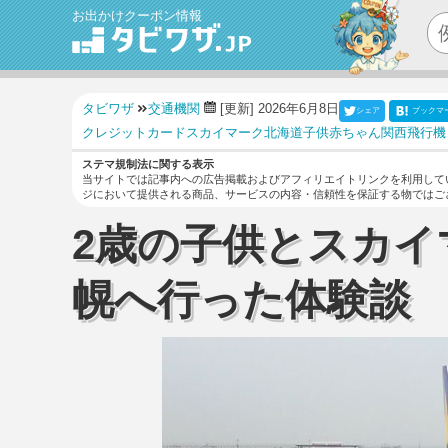
お出かけクーポン情報
タビワザ
交通機関
[更新] 2026年6月8日
シェア
ブックマ
クレジットカード
スカイマーク
北海道
子供
赤ちゃん
関西
飛行機
ステマ規制法に関する表示
当サイトでは記事内への広告掲載およびアフィリエイトリンクを利用して
ジにおいて提供される商品、サービスの内容・信頼性を保証する物ではご
2歳の子供とスカイ
幌へ行った体験談