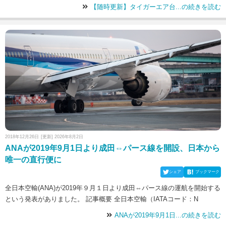
【随時更新】タイガーエア台...の続きを読む
2018年12月26日
[更新] 2026年8月2日
ANAが2019年9月1日より成田⇔パース線を開設、日本から
唯一の直行便に
シェア
ブックマーク
全日本空輸(ANA)が2019年９月１日より成田⇔パース線の運航を開始する
という発表がありました。 記事概要 全日本空輸（IATAコード：N
ANAが2019年9月1日...の続きを読む