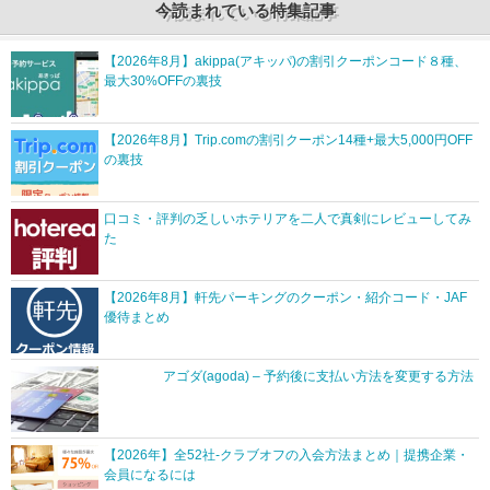
今読まれている特集記事
【2026年8月】akippa(アキッパ)の割引クーポンコード８種、
最大30%OFFの裏技
【2026年8月】Trip.comの割引クーポン14種+最大5,000円OFF
の裏技
口コミ・評判の乏しいホテリアを二人で真剣にレビューしてみ
た
【2026年8月】軒先パーキングのクーポン・紹介コード・JAF
優待まとめ
アゴダ(agoda) – 予約後に支払い方法を変更する方法
【2026年】全52社-クラブオフの入会方法まとめ｜提携企業・
会員になるには