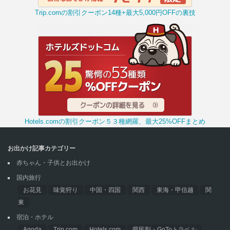
Trip.comの割引クーポン14種+最大5,000円OFFの裏技
Hotels.comの割引クーポン５３種網羅、最大25%OFFまとめ
お出かけ記事カテゴリー
赤ちゃん・子供とお出かけ
国内旅行
お花見
味覚狩り
中国・四国
関西
東海・甲信越
関
東
宿泊・ホテル
Agoda
Trip.com
Hotels.com
県民割・GoToトラベル