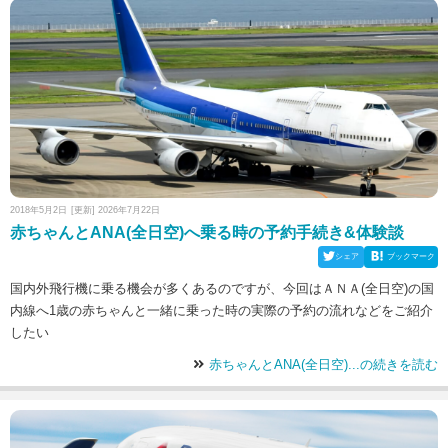
2018年5月2日
[更新] 2026年7月22日
赤ちゃんとANA(全日空)へ乗る時の予約手続き&体験談
シェア
ブックマーク
国内外飛行機に乗る機会が多くあるのですが、今回はＡＮＡ(全日空)の国
内線へ1歳の赤ちゃんと一緒に乗った時の実際の予約の流れなどをご紹介
したい
赤ちゃんとANA(全日空)...の続きを読む