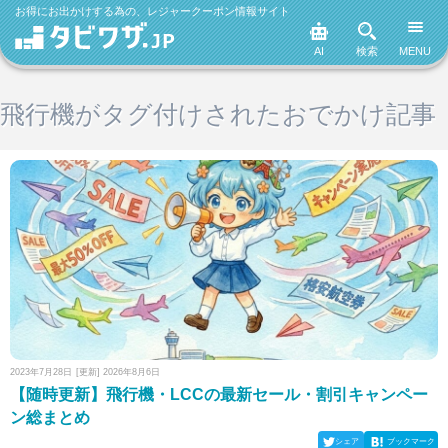
お得にお出かけする為の、レジャークーポン情報サイト
AI
検索
MENU
飛行機がタグ付けされたおでかけ記事
2023年7月28日
[更新] 2026年8月6日
【随時更新】飛行機・LCCの最新セール・割引キャンペー
ン総まとめ
シェア
ブックマーク