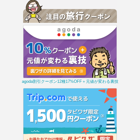
agoda割引クーポン12種17%OFF＋元値が変わる裏技