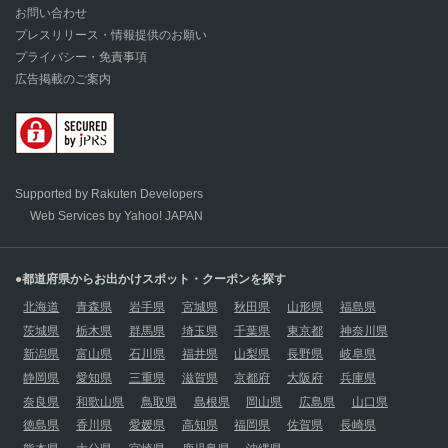
お問い合わせ
プレスリリース・情報提供のお願い
プライバシー・免責事項
広告掲載のご案内
Supported by Rakuten Developers
Web Services by Yahoo! JAPAN
●都道府県からお出かけスポット・クーポンを探す
北海道
青森県
岩手県
宮城県
秋田県
山形県
福島県
茨城県
栃木県
群馬県
埼玉県
千葉県
東京都
神奈川県
新潟県
富山県
石川県
福井県
山梨県
長野県
岐阜県
静岡県
愛知県
三重県
滋賀県
京都府
大阪府
兵庫県
奈良県
和歌山県
鳥取県
島根県
岡山県
広島県
山口県
徳島県
香川県
愛媛県
高知県
福岡県
佐賀県
長崎県