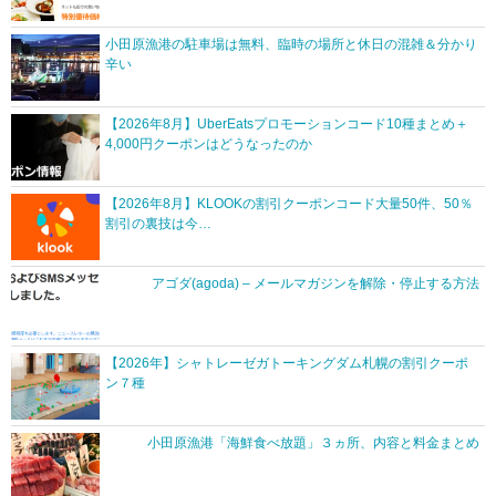
小田原漁港の駐車場は無料、臨時の場所と休日の混雑＆分かり
辛い
【2026年8月】UberEatsプロモーションコード10種まとめ＋
4,000円クーポンはどうなったのか
【2026年8月】KLOOKの割引クーポンコード大量50件、50％
割引の裏技は今…
アゴダ(agoda) – メールマガジンを解除・停止する方法
【2026年】シャトレーゼガトーキングダム札幌の割引クーポ
ン７種
小田原漁港「海鮮食べ放題」３ヵ所、内容と料金まとめ