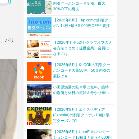
割引クーポンコード８種、最大
30%OFFの裏技
【2026年8月】Trip.comの割引クー
ポン14種+最大5,000円OFFの裏技
が、バリ
【2026年】全52社-クラブオフの入
会方法まとめ｜提携企業・会員に
なるには
【2026年8月】KLOOKの割引クー
ポンコード大量50件、50％割引の
裏技は今…
小田原漁港の駐車場は無料、臨時
の場所と休日の混雑＆分かり辛い
【2026年8月】エクスペディア
(Expedia)の割引クーポン10種+限
定クーポン2件
【2026年8月】UberEatsプロモー
ションコード10種まとめ＋4,000円