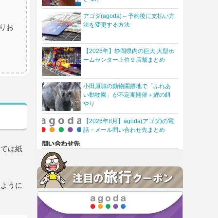
アゴダ(agoda) – 予約後に支払い方
法を変更する方法
りお
【2026年】静岡県内の巨大,大型ホ
ームセンター上位９店舗まとめ
小田原城の動物園跡地で「ふれあ
い動物園」が不定期開催＋鯉の餌
やり
【2026年8月】agoda(アゴダ)の電
話・メール問い合わせ先まとめ
いては紙
るように