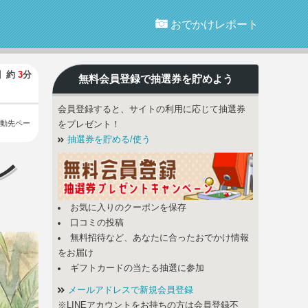
おでかけレポート
】
約
3
分
無料会員登録で
抽選券
を貯めよう
会員登録すると、サイトの利用に応じて抽選券
動先ペー
をプレゼント！
抽選券を貯める/使う
レ
お気に入りのクーポンを保存
口コミの投稿
無料招待など、あなたに合ったおでかけ情報
をお届け
ギフトカードの当たる抽選に参加
メールアドレスで新規会員登録
※LINEアカウントをお持ちの方は会員登録不