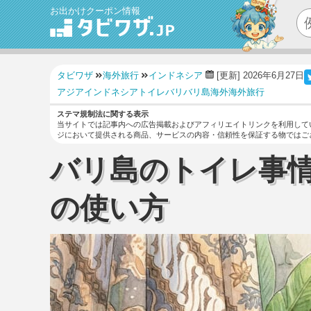
お出かけクーポン情報
タビワザ
海外旅行
インドネシア
[更新] 2026年6月27日
アジア
インドネシア
トイレ
バリ
バリ島
海外
海外旅行
ステマ規制法に関する表示
当サイトでは記事内への広告掲載およびアフィリエイトリンクを利用して
ジにおいて提供される商品、サービスの内容・信頼性を保証する物ではご
バリ島のトイレ事
の使い方