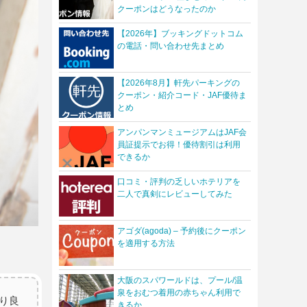
クーポンはどうなったのか
【2026年】ブッキングドットコム
の電話・問い合わせ先まとめ
【2026年8月】軒先パーキングの
クーポン・紹介コード・JAF優待ま
とめ
アンパンマンミュージアムはJAF会
員証提示でお得！優待割引は利用
できるか
口コミ・評判の乏しいホテリアを
二人で真剣にレビューしてみた
アゴダ(agoda) – 予約後にクーポン
を適用する方法
大阪のスパワールドは、プール/温
泉をおむつ着用の赤ちゃん利用で
り良
きるか