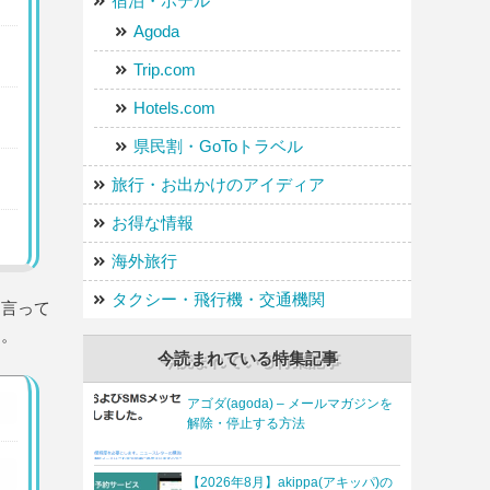
宿泊・ホテル
Agoda
Trip.com
Hotels.com
県民割・GoToトラベル
旅行・お出かけのアイディア
お得な情報
海外旅行
タクシー・飛行機・交通機関
は言って
う。
今読まれている特集記事
アゴダ(agoda) – メールマガジンを
解除・停止する方法
【2026年8月】akippa(アキッパ)の