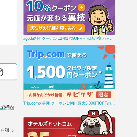
agoda割引クーポン12種17%OFF＋元値が変わる裏技
う
Trip.comの割引クーポン14種+最大5,000円OFFの裏技
分で桶か
時を狙っ