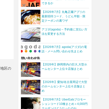
できるか
【2026年7月】丸亀正麺アプリの
最新招待コード、うどん半額・限
定クーポンの裏ワザ
アゴダ(agoda) – 予約後に支払い方
法を変更する方法
【2026年7月】agoda(アゴダ)の電
話・メール問い合わせ先まとめ
【2026年】静岡県内の巨大,大型ホ
る地区の
ームセンター上位９店舗まとめ
【2026年】愛知/名古屋周辺で大型
のホームセンター上位６店舗まと
め
【2026年7月】UberEatsプロモー
ションコード10種まとめ＋4,000円
クーポンはどうなったのか