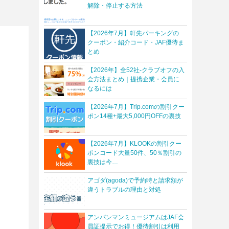
解除・停止する方法
【2026年7月】軒先パーキングの
クーポン・紹介コード・JAF優待ま
とめ
【2026年】全52社-クラブオフの入
会方法まとめ｜提携企業・会員に
なるには
【2026年7月】Trip.comの割引クー
ポン14種+最大5,000円OFFの裏技
【2026年7月】KLOOKの割引クー
ポンコード大量50件、50％割引の
裏技は今…
アゴダ(agoda)で予約時と請求額が
違うトラブルの理由と対処
アンパンマンミュージアムはJAF会
員証提示でお得！優待割引は利用