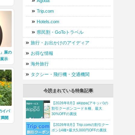
Agoda
Trip.com
Hotels.com
県民割・GoToトラベル
旅行・お出かけのアイディア
あ」展の
お得な情報
る展示
海外旅行
タクシー・飛行機・交通機関
今読まれている特集記事
【2026年8月】akippa(アキッパ)の
割引クーポンコード８種、最大
のイバ
30%OFFの裏技
リ満開
【2026年8月】Trip.comの割引クー
ポン14種+最大5,000円OFFの裏技