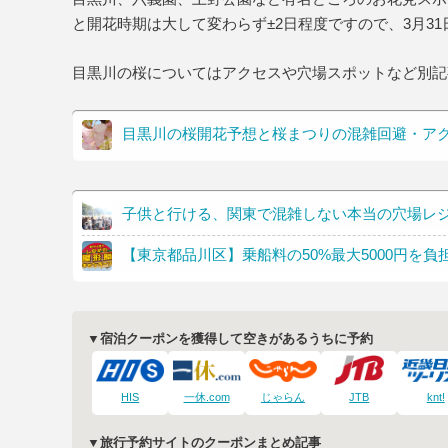
と開花時期は大して変わらず±2日程度ですので、3月31
目黒川の桜についてはアクセスや穴場スポットなど別記
目黒川の桜開花予想と桜まつりの混雑回避・ア
子供と行ける、関東で混雑しない本当の穴場レ
【東京都品川区】乗船料の50%最大5000円を負
▼宿泊クーポンを獲得して空きがあるうちに予約
HIS
一休.com
じゃらん
JTB
knt!
▼旅行予約サイトのクーポンまとめ記事