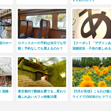
すすめスポット
型のホー
ロマンスカーの予約は当日でも可
【クーポン】「デザイン
能｜予約なしでも買えるのか？
混雑状況・子供の楽しめ
！混雑・
東京都内で動物を愛でる…変わり
【9月が見頃】こもれび森
種ふれあいカフェ特集10選
ライドで1500本のヒマワ