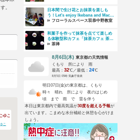
ます。
日本間で生け花とお抹茶を楽しも
う！Let's enjoy Ikebana and Macha
with sweet!
フローラルスペース双恭中野教室
和菓子を作って抹茶を点てて楽しめ
る体験型和カフェ「抹茶カフェ 茶
禅」【土日祝日限定】
茶禅
8月6日(木)
の天気情報
東京都
くもり 所により 雨
32
24
最高：
℃／最低：
℃
8月5日 05時 気象庁発表
明日07日(金)の東京都は、くもり
時々 晴れ 所により 夜のはじめ
頃 まで 雨 で 雷を伴う
本日は東京都内で最高気温が
30度を超える予報
が
出ています。こまめな水分補給と休憩を心がけま
しょう。
ゆこ