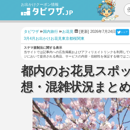
お出かけクーポン情報
タビワザ
国内旅行
お花見
[更新] 2026年7月24日
シェア
3月
4月
お出かけ
お花見
東京都
桜
関東
ステマ規制法に関する表示
当サイトでは記事内への広告掲載およびアフィリエイトリンクを利用して
ジにおいて提供される商品、サービスの内容・信頼性を保証する物ではご
都内のお花見スポ
想・混雑状況まと