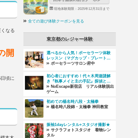
現地体験期限：2025年12月31日まで
全ての遊び体験クーポンを見る
遅くなる
東京都のレジャー体験
年の開
選べるから人気！ポーセラーツ体験
レッスン（マグカップ・プレートな
ど）
ポーセラーツサロン府中
初心者におすすめ！代々木周遊謎解
6日頃に
き『執事メイと主の手記』探偵とな
り代々木周辺を探索する周遊謎●代々
NoEscape新宿店 リアル体験脱出
木駅徒歩7分！【カップル・女性・フ
ゲーム
ァミリーにお勧め！】
初めての楊名時八段・太極拳
楊名時八段錦・太極拳 神田教室
振袖1dayレンタル+スタジオ撮影★
サクラフォトスタジオ 着物レン
タル
の標本木