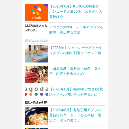
【2026年8月】KLOOKの割引クー
ポンコード大量50件、50％割引の
裏技は今…
アゴダ(agoda) – メールマガジンを
解除・停止する方法
【2026年】シャトレーゼガトーキ
ングダム札幌の割引クーポン７種
小田原漁港「海鮮食べ放題」３ヵ
所、内容と料金まとめ
【2026年8月】agoda(アゴダ)の電
話・メール問い合わせ先まとめ
【2026年8月】丸亀正麺アプリの
最新招待コード、うどん半額・限
定クーポンの裏ワザ