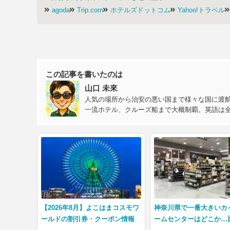
agoda
Trip.com
ホテルズドットコム
Yahoo!トラベル
この記事を書いたのは
山口 未來
人気の場所から治安の悪い国まで様々な国に渡航
一流ホテル、クルーズ船まで大概制覇。英語は
【2026年8月】よこはまコスモワ
神奈川県で一番大きいカ
ールドの割引券・クーポン情報
ームセンターはどこか…