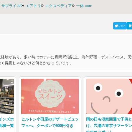
サプライス!
エアトリ
エクスペディア
一休.com
シェア
経験があり。多い時はホテルに月間15泊以上、海外野宿・ゲストハウス、民
全く得意じゃないけど何とかなっています。
インズホ
ヒルトン小田原のデザートビュッ
雨の日も混雑回避で子供
面積一覧
フェへ、クーポンで900円引き
け、穴場の東京サマーラ