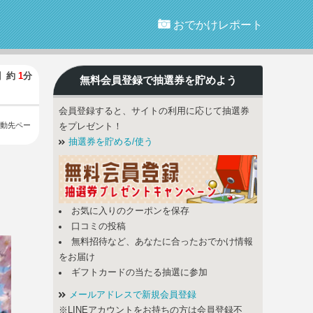
おでかけレポート
】
約
1
分
無料会員登録で
抽選券
を貯めよう
会員登録すると、サイトの利用に応じて抽選券
動先ペー
をプレゼント！
抽選券を貯める/使う
お気に入りのクーポンを保存
口コミの投稿
無料招待など、あなたに合ったおでかけ情報
をお届け
ギフトカードの当たる抽選に参加
メールアドレスで新規会員登録
※LINEアカウントをお持ちの方は会員登録不