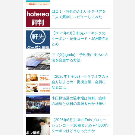
口コミ・評判の乏しいホテリアを
二人で真剣にレビューしてみた
【2026年8月】軒先パーキングの
クーポン・紹介コード・JAF優待ま
とめ
アゴダ(agoda) – 予約後に支払い方
法を変更する方法
【2026年】全52社-クラブオフの入
会方法まとめ｜提携企業・会員に
なるには
小田原漁港の駐車場は無料、臨時
の場所と休日の混雑＆分かり辛い
【2026年8月】UberEatsプロモー
ションコード10種まとめ＋4,000円
クーポンはどうなったのか