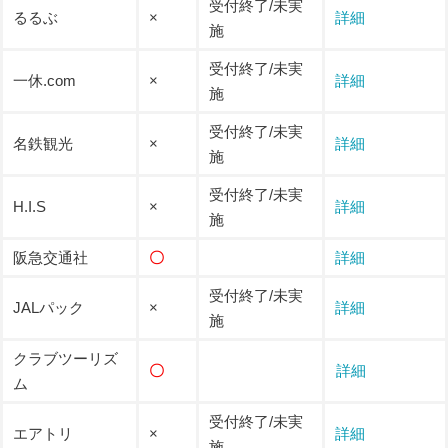
受付終了/未実
るるぶ
×
詳細
施
受付終了/未実
一休.com
×
詳細
施
受付終了/未実
名鉄観光
×
詳細
施
受付終了/未実
H.I.S
×
詳細
施
阪急交通社
〇
詳細
受付終了/未実
JALパック
×
詳細
施
クラブツーリズ
〇
詳細
ム
受付終了/未実
エアトリ
×
詳細
施