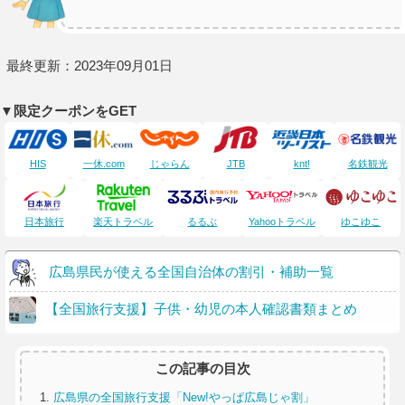
最終更新：2023年09月01日
▼限定クーポンをGET
HIS
一休.com
じゃらん
JTB
knt!
名鉄観光
日本旅行
楽天トラベル
るるぶ
Yahooトラベル
ゆこゆこ
広島県民が使える全国自治体の割引・補助一覧
【全国旅行支援】子供・幼児の本人確認書類まとめ
この記事の目次
広島県の全国旅行支援「New!やっぱ広島じゃ割」