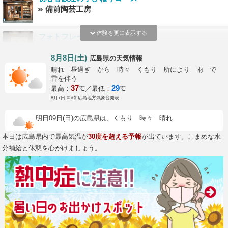
備前陶芸工房
体験を更に表示する
フォトフレーム（ハガキサイズ）
ステンドグラス工房えん
8月8日(土)
の天気情報
広島県
晴れ 昼過ぎ から 時々 くもり 所により 雨 で
初心者体験コース！SUPで無人島まで海を渡る冒険に
雷を伴う
行こう♪
37
29
最高：
℃／最低：
℃
Rakuoli
8月7日 05時 広島地方気象台発表
≪牡蠣のまち≫江田島町で唯一の陶芸体験♪牡蠣殻で作
明日09日(日)の広島県は、くもり 時々 晴れ
った釉薬の「江田島焼」発祥の窯元でろくろ・手びね
りゆったり満足プラン☆彡
沖山工房
本日は広島県内で最高気温が
30度を超える予報
が出ています。こまめな水
分補給と休憩を心がけましょう。