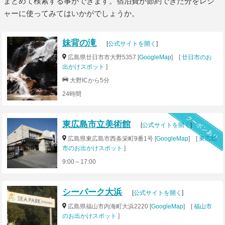
まとめて検索する事ができます。宿泊費が節約できた分をレジ
ャーに使ってみてはいかがでしょうか。
妹背の滝
[
公式サイトを開く
]
広島県廿日市市大野5357 [
GoogleMap
] [
廿日市のお
出かけスポット
]
大野ICから5分
24時間
クーポンあり
東広島市立美術館
[
公式サイトを開く
]
広島県東広島市西条栄町9番1号 [
GoogleMap
] [
東広島
市のお出かけスポット
]
9:00～17:00
シーパーク大浜
[
公式サイトを開く
]
広島県福山市内海町大浜2220 [
GoogleMap
] [
福山市
のお出かけスポット
]