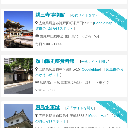
クーポンあり
耕三寺博物館
[
公式サイトを開く
]
広島県尾道市瀬戸田町瀬戸田553-2 [
GoogleMap
] [
尾
道市のお出かけスポット
]
西瀬戸自動車道 生口島北ＩＣから15分
毎日 9:00～17:00
頼山陽史跡資料館
[
公式サイトを開く
]
広島県広島市中区袋町5-15 [
GoogleMap
] [
広島市のお
出かけスポット
]
広島駅から広電電車(1号線)「袋町」下車すぐ
9:30～17:00
クーポンあり
因島水軍城
[
公式サイトを開く
]
広島県尾道市因島中庄町3228-2 [
GoogleMap
] [
尾道市
のお出かけスポット
]