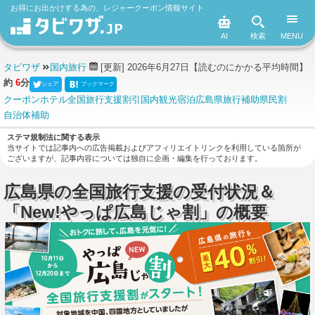
お得にお出かけする為の、レジャークーポン情報サイト
AI
検索
MENU
タビワザ
国内旅行
[更新] 2026年6月27日
【読むのにかかる平均時間】
約
6
分
シェア
ブックマーク
クーポン
ホテル
全国旅行支援
割引
国内観光
宿泊
広島県
旅行補助
県民割
自治体補助
ステマ規制法に関する表示
当サイトでは記事内への広告掲載およびアフィリエイトリンクを利用している箇所が
ございますが、記事内容については独自に企画・編集を行っております。
広島県の全国旅行支援の受付状況＆
「New!やっぱ広島じゃ割」の概要