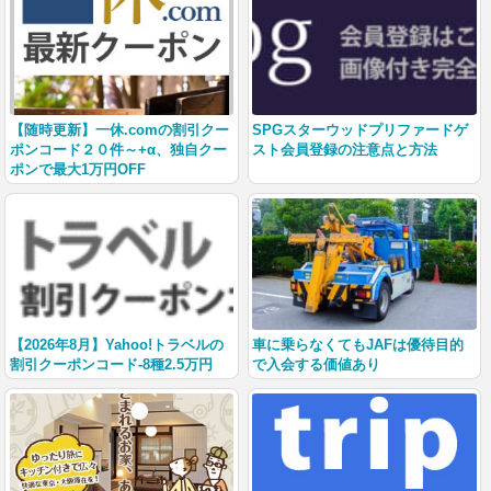
【随時更新】一休.comの割引クー
SPGスターウッドプリファードゲ
ポンコード２０件～+α、独自クー
スト会員登録の注意点と方法
ポンで最大1万円OFF
【2026年8月】Yahoo!トラベルの
車に乗らなくてもJAFは優待目的
割引クーポンコード-8種2.5万円
で入会する価値あり