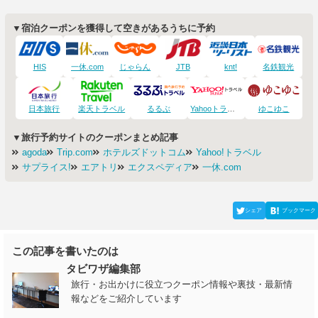
▼宿泊クーポンを獲得して空きがあるうちに予約
HIS
一休.com
じゃらん
JTB
knt!
名鉄観光
日本旅行
楽天トラベル
るるぶ
Yahooトラベル
ゆこゆこ
▼旅行予約サイトのクーポンまとめ記事
agoda
Trip.com
ホテルズドットコム
Yahoo!トラベル
サプライス!
エアトリ
エクスペディア
一休.com
シェア
ブックマーク
この記事を書いたのは
タビワザ編集部
旅行・お出かけに役立つクーポン情報や裏技・最新情
報などをご紹介しています