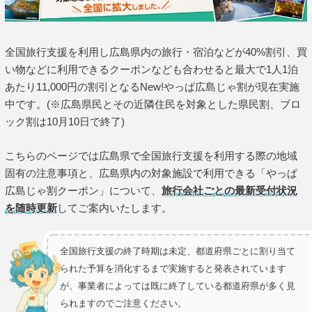
全国旅行支援を利用し広島県内の旅行・宿泊などが40%割引、買
い物などに利用できるクーポンなども合わせると最大で1人1泊
あたり11,000円の割引となるNew!やっぱ広島じゃ割が現在実施
中です。(※広島県民とその近隣住民を対象とした県民割、ブロ
ック割は10月10日で終了)
こちらのページでは広島県で全国旅行支援を利用する際の地域
固有の注意事項と、広島県内の対象施設で利用できる「やっぱ
広島じゃ割クーポン」について、
旅行会社ごとの最新受付状況
を随時更新
してご案内いたします。
全国旅行支援の終了時期は未定、都道府県ごとに割り当て
られた予算を消化するまで実施すると発表されています
が、事業者によっては既に終了している都道府県が多く見
られますのでご注意ください。