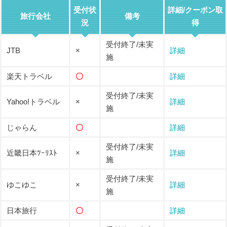
受付状
詳細/クーポン取
旅行会社
備考
況
得
受付終了/未実
JTB
×
詳細
施
楽天トラベル
〇
詳細
受付終了/未実
Yahoo!トラベル
×
詳細
施
じゃらん
〇
詳細
受付終了/未実
近畿日本ﾂｰﾘｽﾄ
×
詳細
施
受付終了/未実
ゆこゆこ
×
詳細
施
日本旅行
〇
詳細