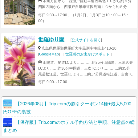
本州方面から－西瀬戸自動車道因島北ＩＣから約５分
四国方面から－西瀬戸自動車道因島南ＩＣから約５分
毎日 9:30～17:00、（1月2日、1月3日は10：00～15：
00）
世羅ゆり園
[
公式サイトを開く
]
広島県世羅郡世羅町大字黒渕字権現山413-20
[
GoogleMap
] [
世羅町のお出かけスポット
]
山陽道、尾道I.Cより…………約35分山陽道、三原久井
I.Cより……約30分中国道、三次I.Cより…………約35分
尾道松江道、世羅I.Cより……約17分尾道松江道、吉舎I.C
より……約17分
毎日 9:00～17:00
【2026年08月】Trip.comの割引クーポン14種+最大5,000
円OFFの裏技
【保存版】Trip.comのホテル予約方法と手順、注意点の総
まとめ