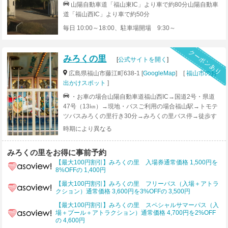
山陽自動車道「福山東IC」より車で約80分山陽自動車
道「福山西IC」より車で約50分
毎日 10:00～18:00、駐車場開場 9:30～
クーポンあり
みろくの里
[
公式サイトを開く
]
広島県福山市藤江町638-1 [
GoogleMap
] [
福山市のお
出かけスポット
]
・お車の場合山陽自動車道福山西IC→国道2号・県道
47号（13㎞）→現地・バスご利用の場合福山駅→トモテ
ツバスみろくの里行き30分→みろくの里バス停→徒歩す
ぐ現地※バスは本数が少ないので事前に運行時間をお確
時期により異なる
かめください。
みろくの里をお得に事前予約
【最大100円割引】みろくの里 入場券通常価格 1,500円を
8%OFFの 1,400円
【最大100円割引】みろくの里 フリーパス（入場＋アトラ
クション）通常価格 3,600円を3%OFFの 3,500円
【最大100円割引】みろくの里 スペシャルサマーパス（入
場＋プール＋アトラクション）通常価格 4,700円を2%OFF
の 4,600円