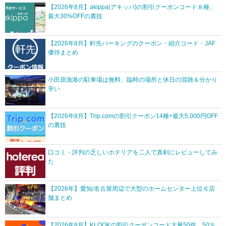
【2026年8月】akippa(アキッパ)の割引クーポンコード８種、
最大30%OFFの裏技
【2026年8月】軒先パーキングのクーポン・紹介コード・JAF
優待まとめ
小田原漁港の駐車場は無料、臨時の場所と休日の混雑＆分かり
辛い
【2026年8月】Trip.comの割引クーポン14種+最大5,000円OFF
の裏技
口コミ・評判の乏しいホテリアを二人で真剣にレビューしてみ
た
【2026年】愛知/名古屋周辺で大型のホームセンター上位６店
舗まとめ
【2026年8月】KLOOKの割引クーポンコード大量50件、50％