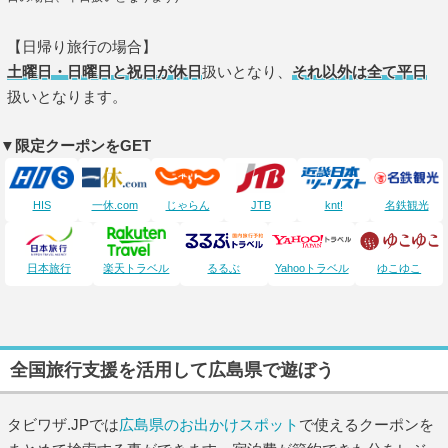
【日帰り旅行の場合】
土曜日・日曜日と祝日が休日
扱いとなり、
それ以外は全て平日
扱いとなります。
▼限定クーポンをGET
HIS
一休.com
じゃらん
JTB
knt!
名鉄観光
日本旅行
楽天トラベル
るるぶ
Yahooトラベル
ゆこゆこ
全国旅行支援を活用して広島県で遊ぼう
タビワザ.JPでは
広島県のお出かけスポット
で使えるクーポンを