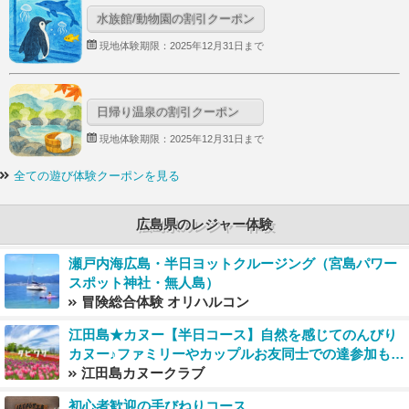
水族館/動物園の割引クーポン
現地体験期限：2025年12月31日まで
日帰り温泉の割引クーポン
現地体験期限：2025年12月31日まで
全ての遊び体験クーポンを見る
広島県のレジャー体験
瀬戸内海広島・半日ヨットクルージング（宮島パワー
スポット神社・無人島）
冒険総合体験 オリハルコン
江田島★カヌー【半日コース】自然を感じてのんびり
カヌー♪ファミリーやカップルお友同士での達参加もお
すすめ！
江田島カヌークラブ
初心者歓迎の手びねりコース