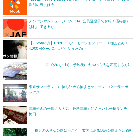
割引の裏技は今…
アンパンマンミュージアムはJAF会員証提示でお得！優待割引
は利用できるか
【2026年8月】UberEatsプロモーションコード10種まとめ＋
4,000円クーポンはどうなったのか
アゴダ(agoda) – 予約後に支払い方法を変更する方法
東京サマーランドに持ち込める物まとめ。テント/クーラーボ
ックス
電車好きの子供に大人気「阪急電車」に入ったお子様ランチ｜
梅田
横浜の大きな公園に行こう！市内にある総合公園まとめ8選