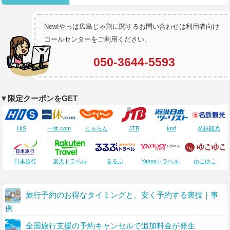
New!やっぱ広島じゃ割に関するお問い合わせは利用者向け
コールセンターをご利用ください。
050-3644-5593
▼限定クーポンをGET
HIS
一休.com
じゃらん
JTB
knt!
名鉄観光
日本旅行
楽天トラベル
るるぶ
Yahooトラベル
ゆこゆこ
旅行予約のお得なタイミングと、安く予約する裏技｜事
例
全国旅行支援の予約キャンセルで追加料金が発生