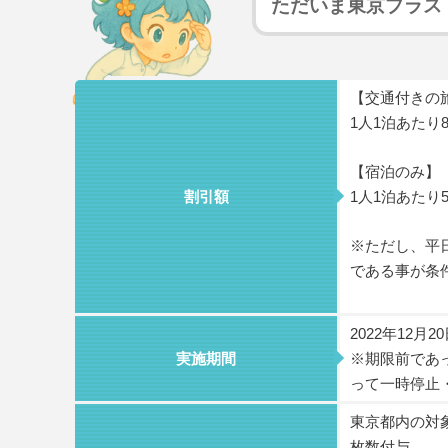
ただいま東京プラス
【交通付きの
1人1泊あたり
【宿泊のみ】
割引額
1人1泊あたり
※ただし、平日
である事が条
2022年12月
実施期間
※期限前であ
って一時停止
東京都内の対
枚数付与。