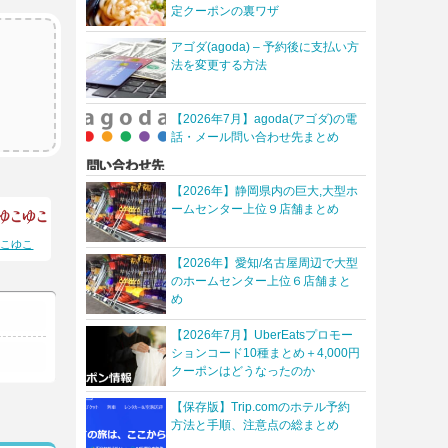
定クーポンの裏ワザ
アゴダ(agoda) – 予約後に支払い方
法を変更する方法
【2026年7月】agoda(アゴダ)の電
話・メール問い合わせ先まとめ
【2026年】静岡県内の巨大,大型ホ
ームセンター上位９店舗まとめ
ゆこゆこ
【2026年】愛知/名古屋周辺で大型
のホームセンター上位６店舗まと
め
【2026年7月】UberEatsプロモー
ションコード10種まとめ＋4,000円
クーポンはどうなったのか
【保存版】Trip.comのホテル予約
方法と手順、注意点の総まとめ