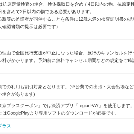
たは抗原定量検査の場合、検体採取日を含めて4日以内の物。抗原定
日を含めて2日以内の物である必要があります。
る親等の監護者が同伴することを条件に12歳未満の検査証明書の提
人確認書類の提示は必要です）
の理由で全国旅行支援が中止になった場合、旅行のキャンセルを行
ル料がかかります。予約前に無料キャンセル期間などの規定をご確
張での利用も割引対象となります。(※公費での出張・大会出場など
い場合があります)
京プラスクーポン」では決済アプリ「regionPAY」を使用します
eまたはGooglePlayより専用ソフトのダウンロードが必要です。
プラス