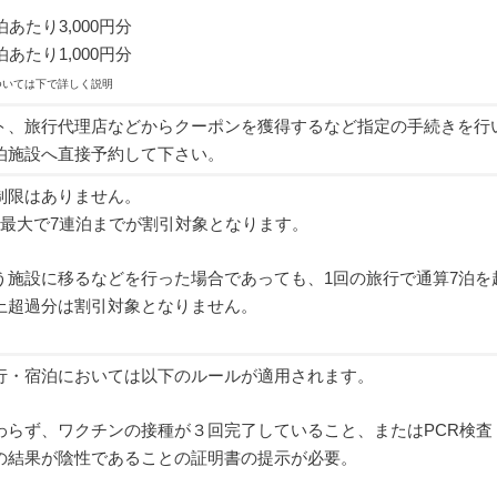
あたり3,000円分
あたり1,000円分
ついては下で詳しく説明
ト、旅行代理店などからクーポンを獲得するなど指定の手続きを行
泊施設へ直接予約して下さい。
制限はありません。
り最大で7連泊までが割引対象となります。
う施設に移るなどを行った場合であっても、1回の旅行で通算7泊を
上超過分は割引対象となりません。
行・宿泊においては以下のルールが適用されます。
わらず、ワクチンの接種が３回完了していること、またはPCR検査
の結果が陰性であることの証明書の提示が必要。