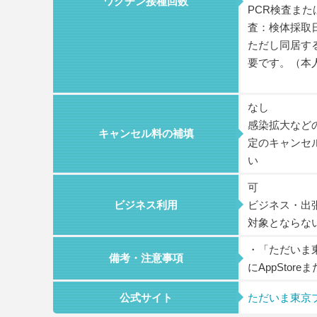
ワクチン接種回数
PCR検査ま
査：検体採取
ただし同居す
要です。（本
なし
感染拡大など
キャンセル料の補填
定のキャンセ
い
可
ビジネス利用
ビジネス・出
対象とならな
・「ただいま東
備考・注意事項
にAppStor
公式サイト
ただいま東京