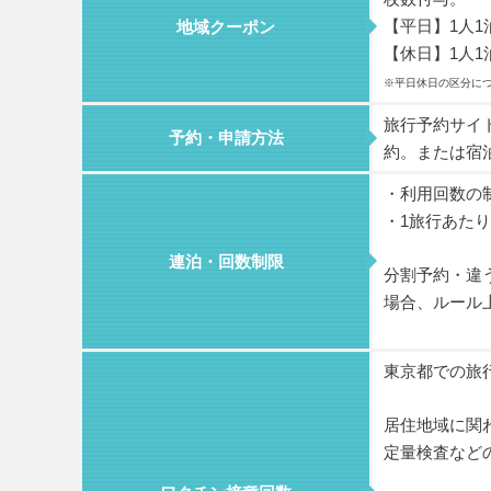
【平日】1人1泊
地域クーポン
【休日】1人1泊
※平日休日の区分に
旅行予約サイ
予約・申請方法
約。または宿
・利用回数の
・1旅行あた
連泊・回数制限
分割予約・違
場合、ルール
東京都での旅
居住地域に関
定量検査など