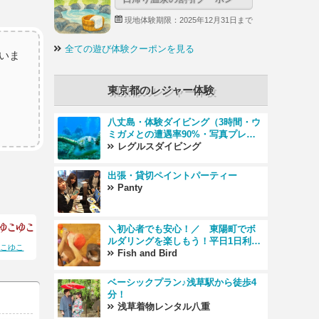
現地体験期限：2025年12月31日まで
全ての遊び体験クーポンを見る
いま
東京都のレジャー体験
八丈島・体験ダイビング（3時間・ウ
ミガメとの遭遇率90%・写真プレゼ
ント付き）
レグルスダイビング
出張・貸切ペイントパーティー
Panty
＼初心者でも安心！／ 東陽町でボ
ルダリングを楽しもう！平日1日利用
ゆこゆこ
プラン
Fish and Bird
ベーシックプラン♪浅草駅から徒歩4
分！
浅草着物レンタル八重