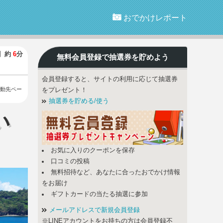
おでかけレポート
】
約
6
分
無料会員登録で
抽選券
を貯めよう
会員登録すると、サイトの利用に応じて抽選券
動先ペー
をプレゼント！
抽選券を貯める/使う
い
お気に入りのクーポンを保存
口コミの投稿
無料招待など、あなたに合ったおでかけ情報
をお届け
ギフトカードの当たる抽選に参加
メールアドレスで新規会員登録
※LINEアカウントをお持ちの方は会員登録不