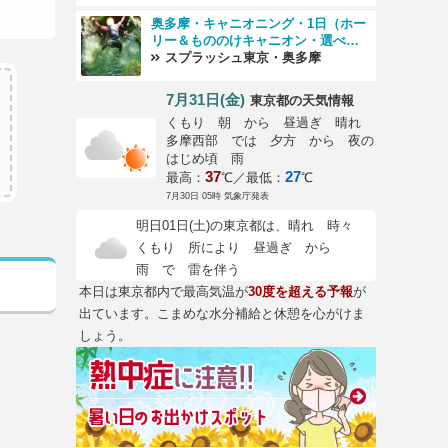
奥多摩・キャニオニング・1日（ホー
リー＆もののけキャニオン・選べる
クーポン付）
スプラッシュ東京・奥多摩
7月31日(金)
の天気情報
東京都
くもり 朝 から 昼過ぎ 晴れ
多摩西部 では 夕方 から 夜の
はじめ頃 雨
37
27
最高：
℃／最低：
℃
7月30日 05時 気象庁発表
明日01日(土)の東京都は、晴れ 時々
くもり 所により 昼過ぎ から
雨 で 雷を伴う
本日は東京都内で最高気温が
30度を超える予報
が
出ています。こまめな水分補給と休憩を心がけま
しょう。