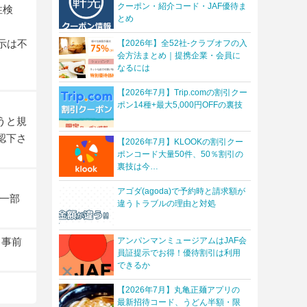
クーポン・紹介コード・JAF優待ま
性検
とめ
示は不
【2026年】全52社-クラブオフの入
会方法まとめ｜提携企業・会員に
なるには
【2026年7月】Trip.comの割引クー
ポン14種+最大5,000円OFFの裏技
うと規
認下さ
【2026年7月】KLOOKの割引クー
ポンコード大量50件、50％割引の
裏技は今…
アゴダ(agoda)で予約時と請求額が
一部
違うトラブルの理由と対処
。事前
アンパンマンミュージアムはJAF会
員証提示でお得！優待割引は利用
できるか
【2026年7月】丸亀正麺アプリの
最新招待コード、うどん半額・限