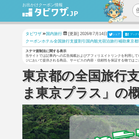
お出かけクーポン情報
タビワザ
国内旅行
[更新] 2026年7月14日
シェア
ブック
クーポン
ホテル
全国旅行支援
割引
国内観光
宿泊
旅行補助
東京都
ステマ規制法に関する表示
当サイトでは記事内への広告掲載およびアフィリエイトリンクを利用して
ジにおいて提供される商品、サービスの内容・信頼性を保証する物ではご
東京都の全国旅行
ま東京プラス」の