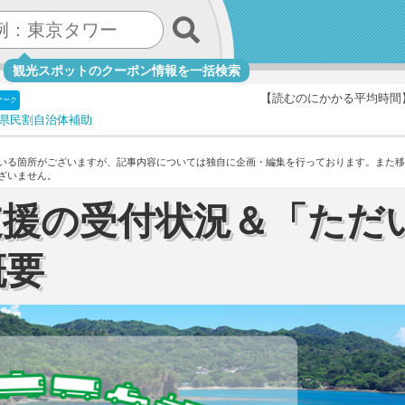
観光スポットのクーポン情報を一括検索
【読むのにかかる平均時間
マーク
県民割
自治体補助
いる箇所がございますが、記事内容については独自に企画・編集を行っております。
また移
ざいません。
支援の受付状況＆「ただ
概要