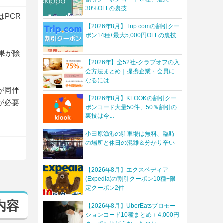
30%OFFの裏技
PCR
【2026年8月】Trip.comの割引クー
ポン14種+最大5,000円OFFの裏技
果が陰
【2026年】全52社-クラブオフの入
会方法まとめ｜提携企業・会員に
なるには
が同伴
【2026年8月】KLOOKの割引クー
が必要
ポンコード大量50件、50％割引の
裏技は今…
小田原漁港の駐車場は無料、臨時
の場所と休日の混雑＆分かり辛い
【2026年8月】エクスペディア
(Expedia)の割引クーポン10種+限
定クーポン2件
内容
【2026年8月】UberEatsプロモー
ションコード10種まとめ＋4,000円