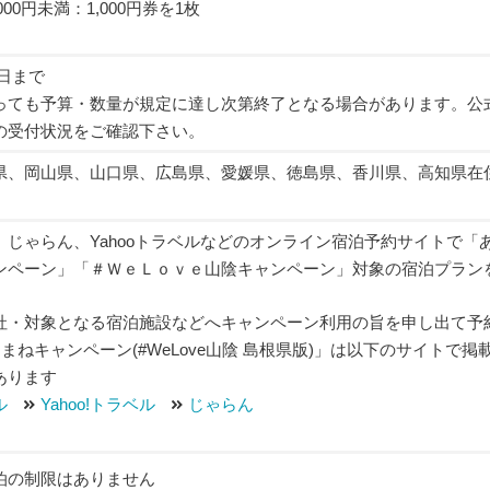
,000円未満：1,000円券を1枚
0日まで
っても予算・数量が規定に達し次第終了となる場合があります。公
の受付状況をご確認下さい。
県、岡山県、山口県、広島県、愛媛県、徳島県、香川県、高知県在
、じゃらん、Yahooトラベルなどのオンライン宿泊予約サイトで「
ンペーン」「＃ＷｅＬｏｖｅ山陰キャンペーン」対象の宿泊プラン
社・対象となる宿泊施設などへキャンペーン利用の旨を申し出て予
まねキャンペーン(#WeLove山陰 島根県版)」は以下のサイトで掲
あります
ル
Yahoo!トラベル
じゃらん
泊の制限はありません