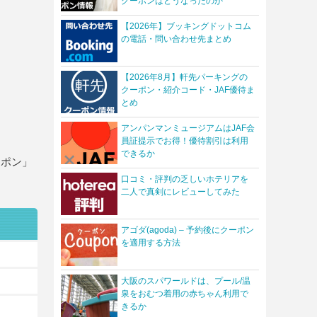
クーポンはどうなったのか
【2026年】ブッキングドットコム
の電話・問い合わせ先まとめ
【2026年8月】軒先パーキングの
クーポン・紹介コード・JAF優待ま
とめ
アンパンマンミュージアムはJAF会
員証提示でお得！優待割引は利用
できるか
ーポン」
口コミ・評判の乏しいホテリアを
二人で真剣にレビューしてみた
アゴダ(agoda) – 予約後にクーポン
を適用する方法
大阪のスパワールドは、プール/温
泉をおむつ着用の赤ちゃん利用で
きるか