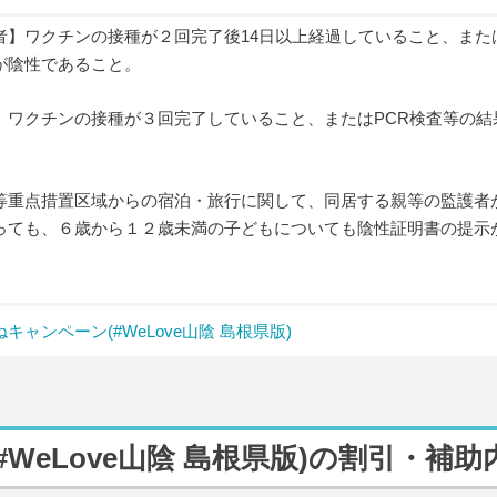
者】ワクチンの接種が２回完了後14日以上経過していること、または
が陰性であること。
】ワクチンの接種が３回完了していること、またはPCR検査等の結
。
等重点措置区域からの宿泊・旅行に関して、同居する親等の監護者
っても、６歳から１２歳未満の子どもについても陰性証明書の提示
キャンペーン(#WeLove山陰 島根県版)
WeLove山陰 島根県版)の割引・補助