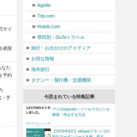
Agoda
Trip.com
Hotels.com
式サイ
県民割・GoToトラベル
旅行・お出かけのアイディア
住者限
お得な情報
あなた
海外旅行
を予約
タクシー・飛行機・交通機関
約
今読まれている特集記事
載・予
アゴダ(agoda) – メールマガジンを
解除・停止する方法
【2026年8月】akippa(アキッパ)の
割引クーポンコード８種、最大