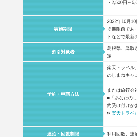
・2,500円～5
2022年10月1
実施期限
※期限前であ
トなどで最新
島根県、鳥取
割引対象者
定
楽天トラベル
のしまねキャ
または旅行会
予約・申請方法
■「あなたのし
約受け付けが
楽天トラベ
連泊・回数制限
利用回数、連