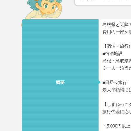
島根県と近隣
費用の一部を
【宿泊・旅行
■宿泊施設
島根・鳥取県内
※一人一泊当
概要
■日帰り旅行
最大半額補助(上
【しまねっこ
旅行代金に応
・5,000円以上