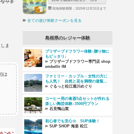
となりま
現地体験期限：2025年12月31日まで
全ての遊び体験クーポンを見る
島根県のレジャー体験
たしま
プリザーブドフラワー体験♪贈り物に
もピッタリ♪
プリザーブドフラワー専門店 shop
embellir IM
)は
ファミリー・カップル・女性の方に
も人気！ 自然と花を満喫の遊覧船
♪♪ (*'▽')
ぐるっと松江堀川めぐり
コーヒー用の食器5点セットが作れる
楽しい陶芸体験♪3500円プラン
石見鴨山窯
初心者でも安心☆ SUP体験！
SUP SHOP 海楽 松江