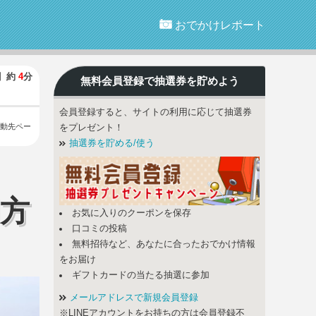
おでかけレポート
】
約
4
分
無料会員登録で
抽選券
を貯めよう
会員登録すると、サイトの利用に応じて抽選券
動先ペー
をプレゼント！
抽選券を貯める/使う
用方
お気に入りのクーポンを保存
口コミの投稿
無料招待など、あなたに合ったおでかけ情報
をお届け
ギフトカードの当たる抽選に参加
メールアドレスで新規会員登録
※LINEアカウントをお持ちの方は会員登録不