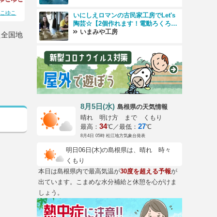
ゆこゆこ
いにしえロマンの古民家工房でLet's
陶芸☆【2個作れます！電動ろくろコ
ース】
いまみや工房
た全国地
8月5日(水)
の天気情報
島根県
晴れ 明け方 まで くもり
34
27
最高：
℃／最低：
℃
8月4日 05時 松江地方気象台発表
明日06日(木)の島根県は、晴れ 時々
くもり
本日は島根県内で最高気温が
30度を超える予報
が
出ています。こまめな水分補給と休憩を心がけま
しょう。