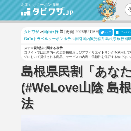
お出かけクーポン情報
タビワザ
国内旅行
[更新] 2026年2月6日
シェア
ブックマ
GoToトラベル
クーポン
ホテル
割引
国内観光
宿泊
島根県
旅行補
ステマ規制法に関する表示
当サイトでは記事内への広告掲載およびアフィリエイトリンクを利用して
ジにおいて提供される商品、サービスの内容・信頼性を保証する物ではご
島根県民割「あな
(#WeLove山陰 
法