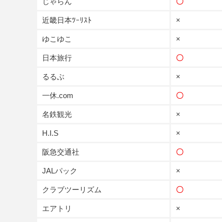
じゃらん
〇
近畿日本ﾂｰﾘｽﾄ
×
ゆこゆこ
×
日本旅行
〇
るるぶ
×
一休.com
〇
名鉄観光
×
H.I.S
×
阪急交通社
〇
JALパック
×
クラブツーリズム
〇
エアトリ
×