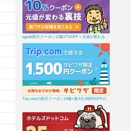
agoda割引クーポン12種17%OFF＋元値が変わる裏技
Trip.comの割引クーポン14種+最大5,000円OFFの裏技