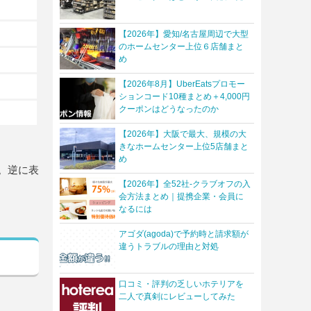
【2026年】愛知/名古屋周辺で大型
のホームセンター上位６店舗まと
め
【2026年8月】UberEatsプロモー
ションコード10種まとめ＋4,000円
クーポンはどうなったのか
【2026年】大阪で最大、規模の大
きなホームセンター上位5店舗まと
め
。逆に表
【2026年】全52社-クラブオフの入
会方法まとめ｜提携企業・会員に
なるには
アゴダ(agoda)で予約時と請求額が
違うトラブルの理由と対処
口コミ・評判の乏しいホテリアを
二人で真剣にレビューしてみた