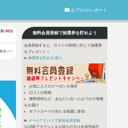
おでかけレポート
】
約
66
分
無料会員登録で
抽選券
を貯めよう
会員登録すると、サイトの利用に応じて抽選券
動先ペー
をプレゼント！
抽選券を貯める/使う
お気に入りのクーポンを保存
口コミの投稿
無料招待など、あなたに合ったおでかけ情報
をお届け
ギフトカードの当たる抽選に参加
メールアドレスで新規会員登録
※LINEアカウントをお持ちの方は会員登録不