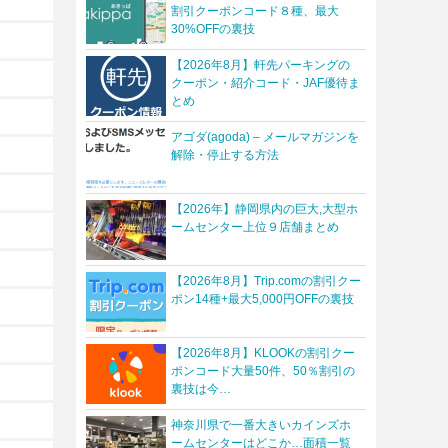
割引クーポンコード８種、最大
30%OFFの裏技
【2026年8月】軒先パーキングの
クーポン・紹介コード・JAF優待ま
とめ
アゴダ(agoda) – メールマガジンを
解除・停止する方法
【2026年】静岡県内の巨大,大型ホ
ームセンター上位９店舗まとめ
【2026年8月】Trip.comの割引クー
ポン14種+最大5,000円OFFの裏技
【2026年8月】KLOOKの割引クー
ポンコード大量50件、50％割引の
裏技は今…
神奈川県で一番大きいカインズホ
ームセンターはどこか…面積一覧