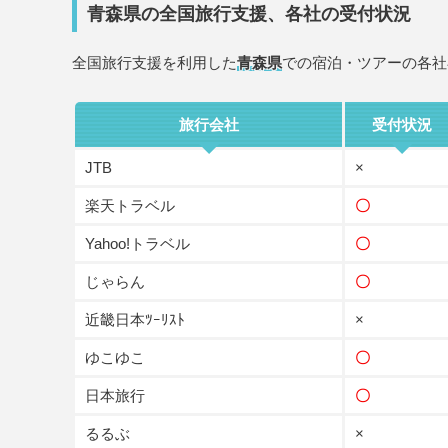
青森県の全国旅行支援、各社の受付状況
全国旅行支援を利用した
青森県
での宿泊・ツアーの各社
旅行会社
受付状況
JTB
×
楽天トラベル
〇
Yahoo!トラベル
〇
じゃらん
〇
近畿日本ﾂｰﾘｽﾄ
×
ゆこゆこ
〇
日本旅行
〇
るるぶ
×