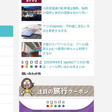
小田原漁港の駐車場は無料、臨時
の場所と休日の混雑＆分かり辛い
アゴダ(agoda) – 予約後に支払い方
法を変更する方法
大阪のスパワールドは、プール/温
泉をおむつ着用の赤ちゃん利用で
きるか
【2026年8月】agoda(アゴダ)の電
話・メール問い合わせ先まとめ