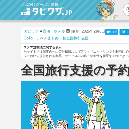
お出かけクーポン情報
タビワザ
宿泊・ホテル
[更新] 2026年2月6日
シェア
ブ
GoToトラベル
まとめ
一覧
全国旅行支援
ステマ規制法に関する表示
当サイトでは記事内への広告掲載およびアフィリエイトリンクを利用して
ジにおいて提供される商品、サービスの内容・信頼性を保証する物ではご
全国旅行支援の予