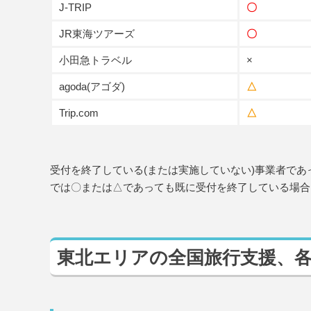
J-TRIP
〇
JR東海ツアーズ
〇
小田急トラベル
×
agoda(アゴダ)
△
Trip.com
△
受付を終了している(または実施していない)事業者で
では〇または△であっても既に受付を終了している場合
東北エリアの全国旅行支援、