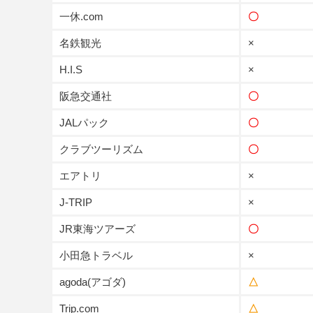
一休.com
〇
名鉄観光
×
H.I.S
×
阪急交通社
〇
JALパック
〇
クラブツーリズム
〇
エアトリ
×
J-TRIP
×
JR東海ツアーズ
〇
小田急トラベル
×
agoda(アゴダ)
△
Trip.com
△