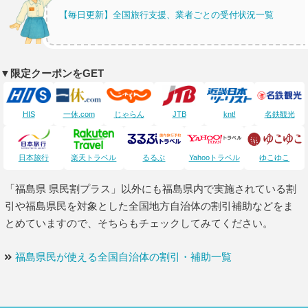
【毎日更新】全国旅行支援、業者ごとの受付状況一覧
▼限定クーポンをGET
HIS
一休.com
じゃらん
JTB
knt!
名鉄観光
日本旅行
楽天トラベル
るるぶ
Yahooトラベル
ゆこゆこ
「福島県 県民割プラス」以外にも福島県内で実施されている割
引や福島県民を対象とした全国地方自治体の割引補助などをま
とめていますので、そちらもチェックしてみてください。
福島県民が使える全国自治体の割引・補助一覧