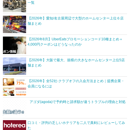
一覧
【2026年】愛知/名古屋周辺で大型のホームセンター上位６店
舗まとめ
【2026年8月】UberEatsプロモーションコード10種まとめ＋
4,000円クーポンはどうなったのか
【2026年】大阪で最大、規模の大きなホームセンター上位5店
舗まとめ
【2026年】全52社-クラブオフの入会方法まとめ｜提携企業・
会員になるには
アゴダ(agoda)で予約時と請求額が違うトラブルの理由と対処
口コミ・評判の乏しいホテリアを二人で真剣にレビューしてみ
た