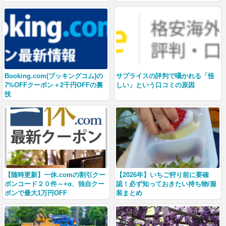
Booking.com(ブッキングコム)の
サプライスの評判で囁かれる「怪
7%OFFクーポン＋2千円OFFの裏
しい」という口コミの原因
技
【随時更新】一休.comの割引クー
【2026年】いちご狩り前に要確
ポンコード２０件～+α、独自クー
認！必ず知っておきたい持ち物/服
ポンで最大1万円OFF
装まとめ