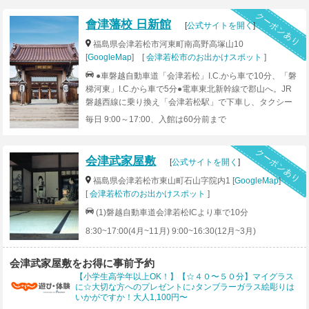
クーポンあり
會津藩校 日新館
[
公式サイトを開く
]
福島県会津若松市河東町南高野高塚山10
[
GoogleMap
] [
会津若松市のお出かけスポット
]
●車磐越自動車道「会津若松」I.C.から車で10分、「磐
梯河東」I.C.から車で5分●電車東北新幹線で郡山へ。JR
磐越西線に乗り換え「会津若松駅」で下車し、タクシー
で15分、バスで30分。「広田駅」よりタクシーで5分
毎日 9:00～17:00、入館は60分前まで
クーポンあり
会津武家屋敷
[
公式サイトを開く
]
福島県会津若松市東山町石山字院内1 [
GoogleMap
]
[
会津若松市のお出かけスポット
]
(1)磐越自動車道会津若松ICより車で10分
8:30~17:00(4月~11月) 9:00~16:30(12月~3月)
会津武家屋敷をお得に事前予約
【小学生高学年以上OK！】【☆４０〜５０分】マイグラス
に☆大切な方へのプレゼントに♪タンブラーガラス絵彫りは
いかがですか！大人1,100円〜