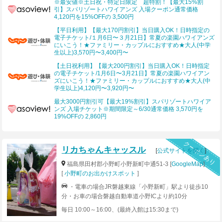
※最安値※土日祝・特定日限定 超特割！【最大15%割
路交通情報センターのページで福島県をご確認下さい。■
引】スパリゾートハワイアンズ 入場クーポン通常価格
高速バスで・東京方面 東京駅八重洲口→いわき湯本IC
4,120円を15%OFFの 3,500円
・京都・大阪方面 あべの橋→京都八条口→いわき湯本
【平日利用】【最大170円割引】当日購入OK！日時指定の
IC ・福島方面 福島駅東口→いわき駅 ・郡山・会津若松
電子チケット/１月6日〜３月21日】常夏の楽園ハワイアンズ
方面 会津若松駅前→郡山駅→いわき駅 ・新潟方面 新
にいこう！★ファミリー・カップルにおすすめ★大人(中学
潟万代バスセンター→新潟駅前→郡山駅→いわき駅前・
生以上)3,570円〜3,400円〜
新潟万代バスセンター→新潟駅前→会津若松駅→いわき
【土日祝利用】【最大200円割引】当日購入OK！日時指定
駅前・仙台方面 仙台駅東口→いわき駅 いわき駅からは
の電子チケット/1月6日〜3月21日】常夏の楽園ハワイアン
JR常磐線で湯本駅までご移動下さい。湯本駅からハワイ
ズにいこう！★ファミリー・カップルにおすすめ★大人(中
学生以上)4,120円〜3,920円〜
アンズまでの無料送迎シャトルバスがご利用いただけま
す。■電車で首都圏方面からはＪＲ常磐線「上野駅」より
最大3000円割引可【最大19%割引】スパリゾートハワイア
スーパーひたちで約2時間。「湯本駅」下車無料送迎バス
ンズ 入場チケット※期間限定～6/30通常価格 3,570円を
19%OFFの 2,860円
で約15分路線バス新常磐交通「ハワイアンズ行」で約13
分、タクシーで約10分 ■飛行機で福島空港からいわき方
面へは、乗合タクシー、新常磐交通リムジンバスをご利
クーポンあり
用下さい。 湯本駅からは路線バス又は、無料シャトルバ
リカちゃんキャッスル
[
公式サイトを開く
]
スをご利用下さい。
福島県田村郡小野町小野新町中通51-3 [
GoogleMap
]
[
小野町のお出かけスポット
]
・電車の場合JR磐越東線「小野新町」駅より徒歩10
分・お車の場合磐越自動車道小野ICより約10分
毎日 10:00～16:00、(最終入館は15:30まで)