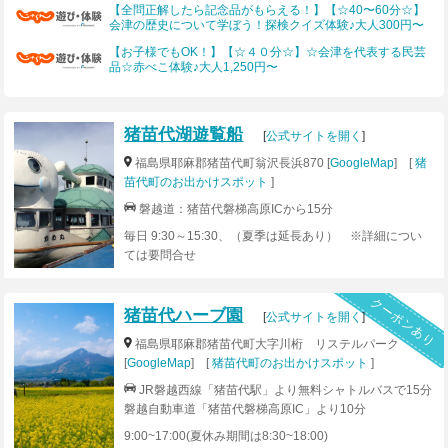
【全問正解したら記念品がもらえる！】【☆40〜60分☆】
会津の歴史について学ぼう！探検クイズ体験♪大人300円〜
【お子様でもOK！】【☆４０分☆】☆会津を代表する民芸
品☆赤べこ体験♪大人1,250円〜
猪苗代湖遊覧船
[
公式サイトを開く
]
福島県耶麻郡猪苗代町翁沢長浜870 [
GoogleMap
] [
猪
苗代町のお出かけスポット
]
磐越道：猪苗代磐梯高原ICから15分
毎日 9:30～15:30、（夏季は延長あり） ※詳細につい
ては要問合せ
クーポンあり
猪苗代ハーブ園
[
公式サイトを開く
]
福島県耶麻郡猪苗代町大字川桁 リステルパーク
[
GoogleMap
] [
猪苗代町のお出かけスポット
]
JR磐越西線「猪苗代駅」より無料シャトルバスで15分
磐越自動車道「猪苗代磐梯高原IC」より10分
9:00~17:00(夏休み期間は8:30~18:00)