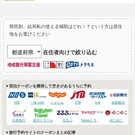
県民割、結局私の使える補助はどれ！？という方は居住
地をお選びください
在住者向けで絞り込む
▼宿泊クーポンを獲得して空きがあるうちに予約
HIS
一休.com
じゃらん
JTB
knt!
名鉄観光
日本旅行
楽天トラベル
るるぶ
Yahooトラベル
ゆこゆこ
▼旅行予約サイトのクーポンまとめ記事