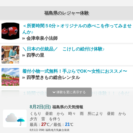
福島県のレジャー体験
＜所要時間５0分＞オリジナルの赤べこを作ってみませ
んか♪
会津幸泉小法師
＼日本の伝統品／ こけしの絵付け体験♪
四季の里
着付小物一式無料！手ぶらでOK〜女性におススメ〜
四季埜きもの総合レンタル
体験を更に表示する
１時間で出来るシルバーリング手作り体験！！（今だ
け高級ダイヤモンド無料セッティング）いわきのハワ
イに来たついでに1時間で出来る！！
abond
8月2日(日)
の天気情報
福島県
くもり 昼前 から 時々 雨 所により 昼前 から
夕方 雷 を伴う
27
21
最高：
℃／最低：
℃
8月1日 05時 福島地方気象台発表