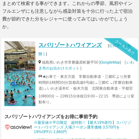
まとめて検索する事ができます。これからの季節、風邪やイン
フルエンザにも注意しながら感染対策を十分に行った上で宿泊
費が節約できた分をレジャーに使ってみてはいかがでしょう
か。
クーポンあり
スパリゾートハワイアンズ
[
公式サイトを
開く
]
福島県いわき市常磐藤原町蕨平50 [
GoogleMap
] [
いわ
き市のお出かけスポット
]
■お車で・東京方面 常磐自動車道・三郷ICより所要
時間約1時間50分(首都高速6号線)→三郷IC→(常磐自動車
道)→いわき湯本IC・栃木方面 北関東自動車道・宇都宮
上三川ICより所要時間約1時間30分 宇都宮上三川IC→(北
10時00分 ～ 22時15分休校日9:00～22:15 季節により変
関東自動車道)友部JCT(常磐自動車道)→いわき湯本IC・
動有り。
仙台方面 所要時間約2時間10分 仙台宮城IC→(東北自動
車道)郡山JCT(磐越自動車道)いわきJCT(常磐自動車道)→
スパリゾートハワイアンズをお得に事前予約
いわき湯本IC・新潟方面 所要時間約2時間40分 新潟中
※最安値※平日限定 超特割！【最大19%割引】スパリゾ
央IC→(磐越自動車道)いわきJCT(常磐自動車道)→いわき
ートハワイアンズ 入場クーポン通常価格 3,570円を
湯本ICいわき湯本ICより1.6km 約3分※東北方面からお越
19%OFFの 2,860円
しの際に福島県内で通行止めの箇所があります。日本道