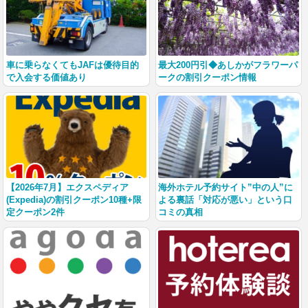
車に乗らなくてもJAFは優待目的
最大200円引◆あしかがフラワーパ
で入会する価値あり
ークの割引クーポン情報
【2026年7月】エクスペディア
海外ホテル予約サイト”中の人”に
(Expedia)の割引クーポン10種+限
よる裏話「対応が悪い」という口
定クーポン2件
コミの真相