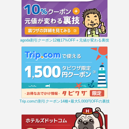
agoda割引クーポン12種17%OFF＋元値が変わる裏技
Trip.comの割引クーポン14種+最大5,000円OFFの裏技