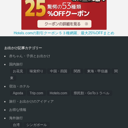
Hotels.comの割引クーポン５３種網羅、最大25%OFFまとめ
お出かけ記事カテゴリー
赤ちゃん・子供とお出かけ
国内旅行
お花見
味覚狩り
中国・四国
関西
東海・甲信越
関
東
宿泊・ホテル
Agoda
Trip.com
Hotels.com
県民割・GoToトラベル
旅行・お出かけのアイディア
お得な情報
海外旅行
台湾
シンガポール