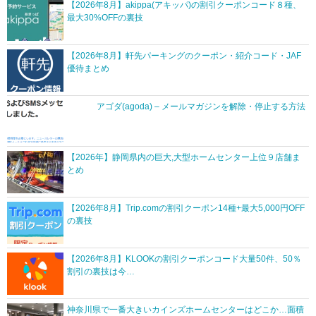
【2026年8月】akippa(アキッパ)の割引クーポンコード８種、
最大30%OFFの裏技
【2026年8月】軒先パーキングのクーポン・紹介コード・JAF
優待まとめ
アゴダ(agoda) – メールマガジンを解除・停止する方法
【2026年】静岡県内の巨大,大型ホームセンター上位９店舗ま
とめ
【2026年8月】Trip.comの割引クーポン14種+最大5,000円OFF
の裏技
【2026年8月】KLOOKの割引クーポンコード大量50件、50％
割引の裏技は今…
神奈川県で一番大きいカインズホームセンターはどこか…面積