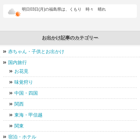
明日03日(月)の福島県は、くもり 時々 晴れ
お出かけ記事のカテゴリー
赤ちゃん・子供とお出かけ
国内旅行
お花見
味覚狩り
中国・四国
関西
東海・甲信越
関東
宿泊・ホテル