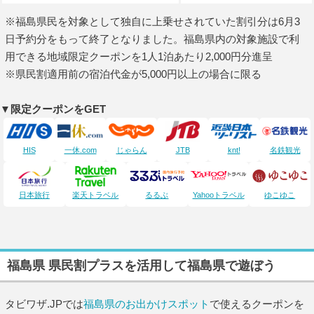
※福島県民を対象として独自に上乗せされていた割引分は6月3
日予約分をもって終了となりました。福島県内の対象施設で利
用できる地域限定クーポンを1人1泊あたり2,000円分進呈
※県民割適用前の宿泊代金が5,000円以上の場合に限る
▼限定クーポンをGET
HIS
一休.com
じゃらん
JTB
knt!
名鉄観光
日本旅行
楽天トラベル
るるぶ
Yahooトラベル
ゆこゆこ
福島県 県民割プラスを活用して福島県で遊ぼう
タビワザ.JPでは
福島県のお出かけスポット
で使えるクーポンを