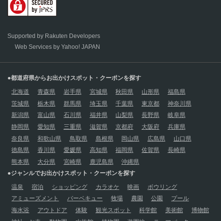
Supported by Rakuten Developers
Web Services by Yahoo! JAPAN
●都道府県からお出かけスポット・クーポンを探す
北海道
青森県
岩手県
宮城県
秋田県
山形県
福島県
茨城県
栃木県
群馬県
埼玉県
千葉県
東京都
神奈川県
新潟県
富山県
石川県
福井県
山梨県
長野県
岐阜県
静岡県
愛知県
三重県
滋賀県
京都府
大阪府
兵庫県
奈良県
和歌山県
鳥取県
島根県
岡山県
広島県
山口県
徳島県
香川県
愛媛県
高知県
福岡県
佐賀県
長崎県
熊本県
大分県
宮崎県
鹿児島県
沖縄県
●ジャンルでお出かけスポット・クーポンを探す
温泉
宿泊
ショッピング
カラオケ
映画
ボウリング
アミューズメント
バーベキュー
牧場
農園
公園
プール
海水浴
アウトドア
体験
観光スポット
科学館
美術館
博物館