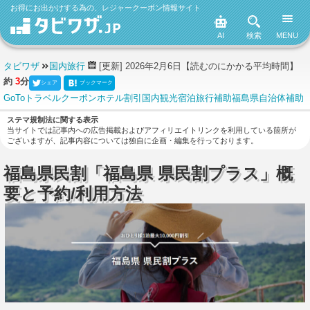
お得にお出かけする為の、レジャークーポン情報サイト
AI
検索
MENU
タビワザ
国内旅行
[更新] 2026年2月6日
【読むのにかかる平均時間】
約
3
分
シェア
ブックマーク
GoToトラベル
クーポン
ホテル
割引
国内観光
宿泊
旅行補助
福島県
自治体補助
ステマ規制法に関する表示
当サイトでは記事内への広告掲載およびアフィリエイトリンクを利用している箇所が
ございますが、記事内容については独自に企画・編集を行っております。
福島県民割「福島県 県民割プラス」概
要と予約/利用方法