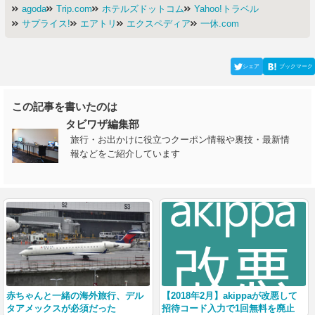
agoda
Trip.com
ホテルズドットコム
Yahoo!トラベル
サプライス!
エアトリ
エクスペディア
一休.com
シェア
ブックマーク
この記事を書いたのは
タビワザ編集部
旅行・お出かけに役立つクーポン情報や裏技・最新情
報などをご紹介しています
赤ちゃんと一緒の海外旅行、デル
【2018年2月】akippaが改悪して
タアメックスが必須だった
招待コード入力で1回無料を廃止