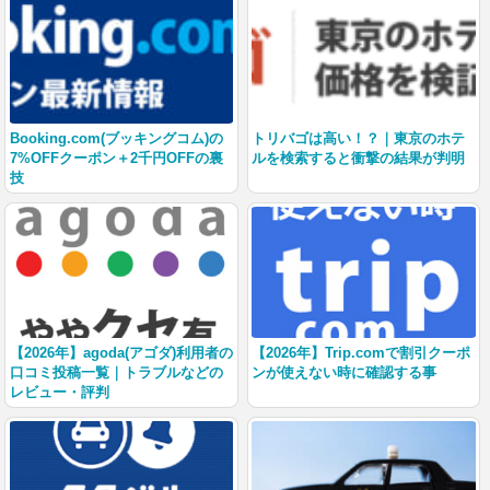
Booking.com(ブッキングコム)の
トリバゴは高い！？｜東京のホテ
7%OFFクーポン＋2千円OFFの裏
ルを検索すると衝撃の結果が判明
技
【2026年】agoda(アゴダ)利用者の
【2026年】Trip.comで割引クーポ
口コミ投稿一覧｜トラブルなどの
ンが使えない時に確認する事
レビュー・評判