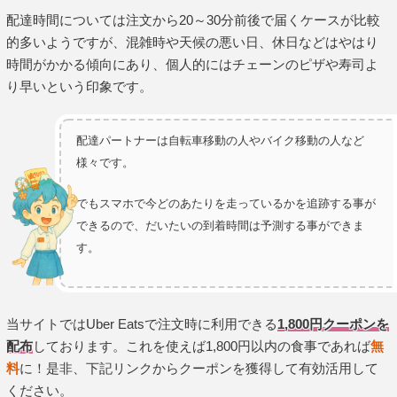
配達時間については注文から20～30分前後で届くケースが比較
的多いようですが、混雑時や天候の悪い日、休日などはやはり
時間がかかる傾向にあり、個人的にはチェーンのピザや寿司よ
り早いという印象です。
配達パートナーは自転車移動の人やバイク移動の人など
様々です。
でもスマホで今どのあたりを走っているかを追跡する事が
できるので、だいたいの到着時間は予測する事ができま
す。
当サイトではUber Eatsで注文時に利用できる
1,800円クーポンを
配布
しております。これを使えば1,800円以内の食事であれば
無
料
に！是非、下記リンクからクーポンを獲得して有効活用して
ください。