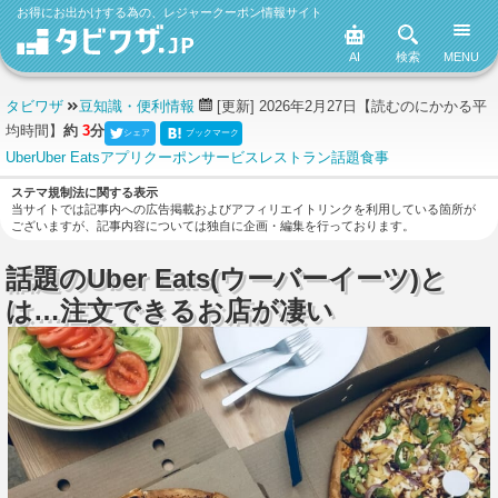
お得にお出かけする為の、レジャークーポン情報サイト
AI
検索
MENU
タビワザ
豆知識・便利情報
[更新] 2026年2月27日
【読むのにかかる平
均時間】
約
3
分
シェア
ブックマーク
Uber
Uber Eats
アプリ
クーポン
サービス
レストラン
話題
食事
ステマ規制法に関する表示
当サイトでは記事内への広告掲載およびアフィリエイトリンクを利用している箇所が
ございますが、記事内容については独自に企画・編集を行っております。
話題のUber Eats(ウーバーイーツ)と
は…注文できるお店が凄い