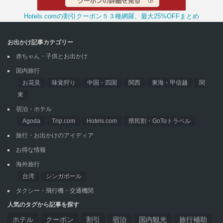
Hotels.comの割引クーポン５３種網羅、最大25%OFFまとめ
お出かけ記事カテゴリー
赤ちゃん・子供とお出かけ
国内旅行
お花見
味覚狩り
中国・四国
関西
東海・甲信越
関
東
宿泊・ホテル
Agoda
Trip.com
Hotels.com
県民割・GoToトラベル
旅行・お出かけのアイディア
お得な情報
海外旅行
台湾
シンガポール
タクシー・飛行機・交通機関
人気のタグから記事を探す
ホテル
クーポン
割引
宿泊
国内観光
旅行補助