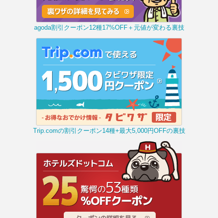
agoda割引クーポン12種17%OFF＋元値が変わる裏技
Trip.comの割引クーポン14種+最大5,000円OFFの裏技