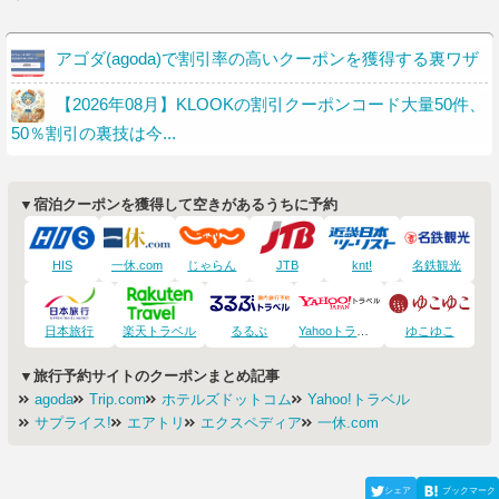
アゴダ(agoda)で割引率の高いクーポンを獲得する裏ワザ
【2026年08月】KLOOKの割引クーポンコード大量50件、
50％割引の裏技は今...
▼宿泊クーポンを獲得して空きがあるうちに予約
HIS
一休.com
じゃらん
JTB
knt!
名鉄観光
日本旅行
楽天トラベル
るるぶ
Yahooトラベル
ゆこゆこ
▼旅行予約サイトのクーポンまとめ記事
agoda
Trip.com
ホテルズドットコム
Yahoo!トラベル
サプライス!
エアトリ
エクスペディア
一休.com
シェア
ブックマーク