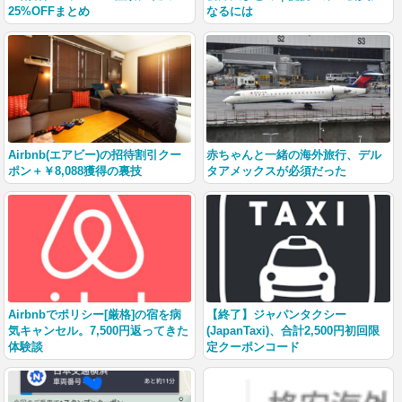
25%OFFまとめ
なるには
Airbnb(エアビー)の招待割引クー
赤ちゃんと一緒の海外旅行、デル
ポン＋￥8,088獲得の裏技
タアメックスが必須だった
Airbnbでポリシー[厳格]の宿を病
【終了】ジャパンタクシー
気キャンセル。7,500円返ってきた
(JapanTaxi)、合計2,500円初回限
体験談
定クーポンコード