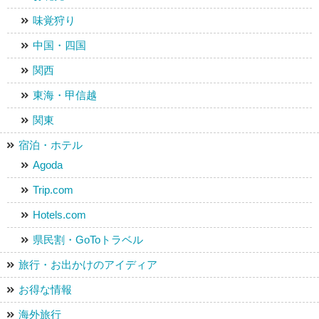
味覚狩り
中国・四国
関西
東海・甲信越
関東
宿泊・ホテル
Agoda
Trip.com
Hotels.com
県民割・GoToトラベル
旅行・お出かけのアイディア
お得な情報
海外旅行