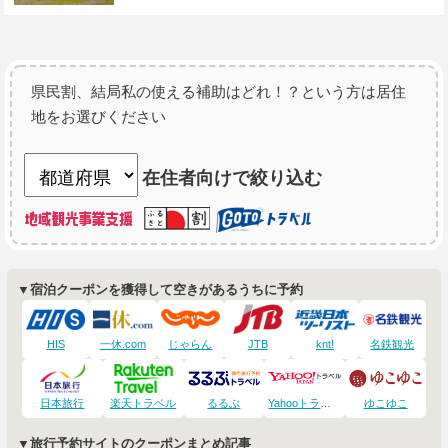
県民割、結局私の使える補助はどれ！？という方は居住
地をお選びください
在住者向けで絞り込む
▼宿泊クーポンを獲得して空きがあるうちに予約
HIS
一休.com
じゃらん
JTB
knt!
名鉄観光
日本旅行
楽天トラベル
るるぶ
Yahooトラベル
ゆこゆこ
▼旅行予約サイトのクーポンまとめ記事