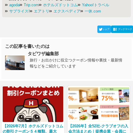
agoda
Trip.com
ホテルズドットコム
Yahoo!トラベル
サプライス!
エアトリ
エクスペディア
一休.com
シェア
ブックマーク
この記事を書いたのは
タビワザ編集部
旅行・お出かけに役立つクーポン情報や裏技・最新情
報などをご紹介しています
【2026年7月】ホテルズドットコム
【2026年】全52社-クラブオフの入
の割引クーポン５４種類、最大
会方法まとめ｜提携企業・会員に