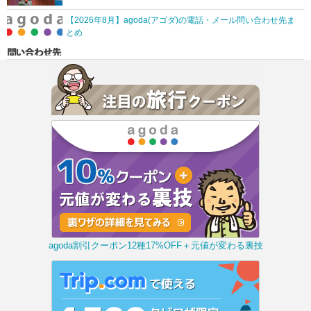
【2026年8月】agoda(アゴダ)の電話・メール問い合わせ先ま
とめ
agoda割引クーポン12種17%OFF＋元値が変わる裏技