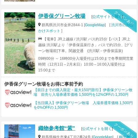
クーポンあり
伊香保グリーン牧場
[
公式サイトを開く
]
群馬県渋川市金井2844-1 [
GoogleMap
] [
渋川市のお出
かけスポット
]
【電車】JR上越線 / 渋川駅 バス約15分【バス】JR上
越線 渋川駅より「伊香保温泉行き」バスで約15分、[グリ
ーン牧場前]下車。関越交通 (渋川駅－伊香保温泉)
【車】関越自動車道「渋川伊香保IC」より、伊香保温泉
09時00分 ～ 16時00分入場受付は15:00まで冬季期間営業
方面へ約8km（約15分）
時間（12月1日～2月末日）10:00～16:00入場受付は
15:00まで
伊香保グリーン牧場をお得に事前予約
【前日までの購入限定・最大150円割引】伊香保グリーン牧
場 前売り入場券通常価格 1,500円を12%OFFの 1,350円
【当日購入】伊香保グリーン牧場 入場券通常価格 1,500円
を0%OFFの 1,500円
クーポンあり
織物参考館“紫”
[
公式サイトを開く
]
群馬県桐生市東4丁目2番24号 [
GoogleMap
] [
桐生市