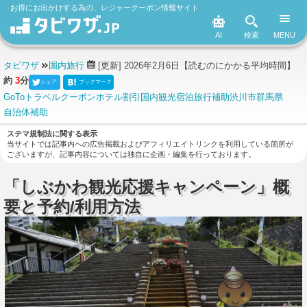
お得にお出かけする為の、レジャークーポン情報サイト
AI
検索
MENU
タビワザ
国内旅行
[更新] 2026年2月6日
【読むのにかかる平均時間】
約
3
分
シェア
ブックマーク
GoToトラベル
クーポン
ホテル
割引
国内観光
宿泊
旅行補助
渋川市
群馬県
自治体補助
ステマ規制法に関する表示
当サイトでは記事内への広告掲載およびアフィリエイトリンクを利用している箇所が
ございますが、記事内容については独自に企画・編集を行っております。
「しぶかわ観光応援キャンペーン」概
要と予約/利用方法