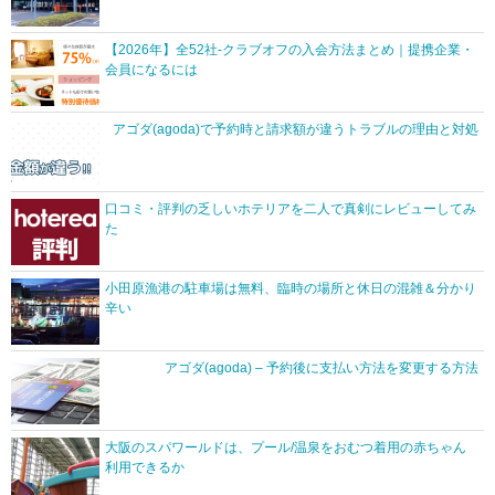
【2026年】全52社-クラブオフの入会方法まとめ｜提携企業・
会員になるには
アゴダ(agoda)で予約時と請求額が違うトラブルの理由と対処
口コミ・評判の乏しいホテリアを二人で真剣にレビューしてみ
た
小田原漁港の駐車場は無料、臨時の場所と休日の混雑＆分かり
辛い
アゴダ(agoda) – 予約後に支払い方法を変更する方法
大阪のスパワールドは、プール/温泉をおむつ着用の赤ちゃん
利用できるか