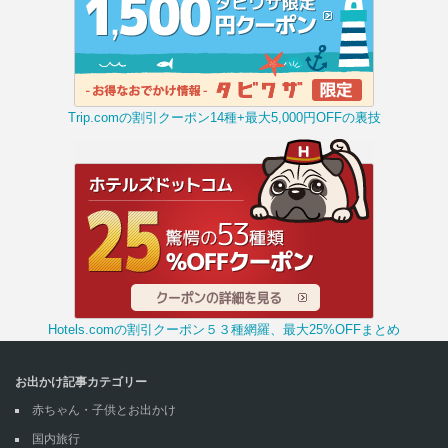
Trip.comの割引クーポン14種+最大5,000円OFFの裏技
Hotels.comの割引クーポン５３種網羅、最大25%OFFまとめ
お出かけ記事カテゴリー
赤ちゃん・子供とお出かけ
国内旅行