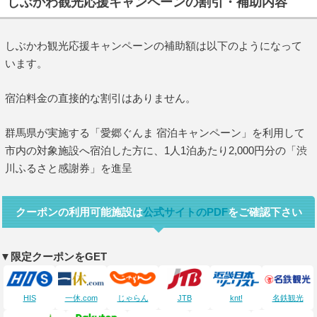
しぶかわ観光応援キャンペーンの割引・補助内容
しぶかわ観光応援キャンペーンの補助額は以下のようになって
います。
宿泊料金の直接的な割引はありません。
群馬県が実施する「愛郷ぐんま 宿泊キャンペーン」を利用して
市内の対象施設へ宿泊した方に、1人1泊あたり2,000円分の「渋
川ふるさと感謝券」を進呈
クーポンの利用可能施設は
公式サイトのPDF
をご確認下さい
▼限定クーポンをGET
HIS
一休.com
じゃらん
JTB
knt!
名鉄観光