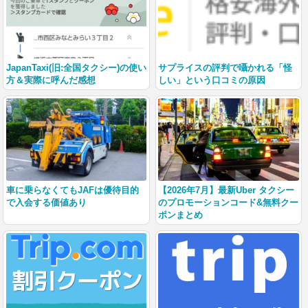
JapanTaxi(旧:全国タクシー)の使い
サプライスの評判で囁かれる「怪
方＆実際に呼んだ感想
しい」という口コミの原因
車に乗らなくてもJAFは優待目的
【2026年7月】最新Uber タクシー
で入会する価値あり
のプロモーションコード&無料クー
ポンまとめ