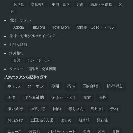
お花見
味覚狩り
中国・四国
関西
東海・甲信越
関
東
宿泊・ホテル
Agoda
Trip.com
Hotels.com
県民割・GoToトラベル
旅行・お出かけのアイディア
お得な情報
海外旅行
台湾
シンガポール
タクシー・飛行機・交通機関
人気のタグから記事を探す
ホテル
クーポン
割引
宿泊
国内観光
旅行補助
子供
自治体補助
GoToトラベル
家族
海外
海外旅行
神奈川県
国内
赤ちゃん
県民割
予約
お出かけ
全国旅行支援
まとめ
駐車場
飛行機
ニュース
東京都
クレジットカード
台湾
関東
裏技