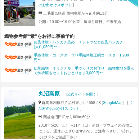
のお出かけスポット
]
上毛電気鉄道 西桐生駅から徒歩約13分
公開：10:00〜16:00休業：毎週月曜日、年末年始
織物参考館“紫”をお得に事前予約
藍染体験・ハンカチ染め Ｔシャツなど藍染ハンカチ
(大)1,050円〜
手織体験・コースター作り手織体験正絹コースター1,980
円〜
伝統織物 オリジナル 手づくりのお守り 織物生地を選ん
で御祈願もセットおひとりさま3,000円〜
丸沼高原
[
公式サイトを開く
]
群馬県利根郡片品村東小川4658-58 [
GoogleMap
] [
片
品村のお出かけスポット
]
関越道沼田ICから60km60分
2018年5/26（土）〜11/4（日）※ロープウェイの点検日
による、運休がございますので、ご注意下さい。※詳し
くはHPをご確認下さい