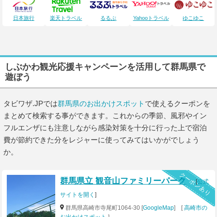
日本旅行
楽天トラベル
るるぶ
Yahooトラベル
ゆこゆこ
しぶかわ観光応援キャンペーンを活用して群馬県で
遊ぼう
タビワザ.JPでは
群馬県のお出かけスポット
で使えるクーポンを
まとめて検索する事ができます。これからの季節、風邪やイン
フルエンザにも注意しながら感染対策を十分に行った上で宿泊
費が節約できた分をレジャーに使ってみてはいかがでしょう
か。
クーポンあり
群馬県立 観音山ファミリーパーク
[
公式
サイトを開く
]
群馬県高崎市寺尾町1064-30 [
GoogleMap
] [
高崎市の
お出かけスポット
]