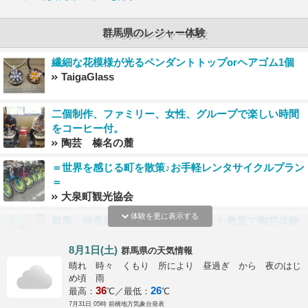
群馬県のレジャー体験
繊細な花模様が光るペンダントトップorヘアゴム1個
TaigaGlass
二個制作、ファミリー、女性、グループで楽しい時間
をコーヒー付。
陶芸 榛名の麓
＝世界を感じる町を散策♪お手軽レンタサイクルプラン
＝
大泉町観光協会
体験を更に表示する
群馬・伊香保温泉近く・緑に囲まれた教室で陶芸体験
（手びねり・1時間）
榛名の麓
8月1日(土)
の天気情報
群馬県
晴れ 時々 くもり 所により 昼過ぎ から 夜のはじ
じゃらん限定☆＊◆手びねり陶芸体験◆＊音楽を聴き
め頃 雨
ながらリラックスして陶芸をしてみませんか♪(粘土800
36
26
最高：
℃／最低：
℃
ｇ＊カップなどは２個位、パン皿は2枚位程できる量で
フォーシーズンズポタリー
7月31日 05時 前橋地方気象台発表