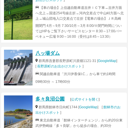
【車の場合】上信越自動車道吉井ＩＣ下車→吉井方面
へ北上→国道254号線左折→河内交差点で中山峠方面へ北
上→城山団地入口交差点で左折【電車の場合】ＪＲ高崎
駅下車 西口より上信バス「観音山ファミリーパーク行
開閉門 4月～9月 7:30/10月～3月 8:00/※閉門時間につい
き」にて約35分
てはHPをご覧下さいサービスセンター 8:30～17:00バー
ベキュー広場 9:00～16:00（受付は8:45～13:30）
八ッ場ダム
群馬県吾妻郡長野原町川原畑1121-31 [
GoogleMap
]
[
長野原町のお出かけスポット
]
関越自動車道「渋川伊香保I.C.」から車で約1時間
09時30分 ～ 17時00分
多々良沼公園
[
公式サイトを開く
]
群馬県館林市日向町1744 [
GoogleMap
] [
館林市のお
出かけスポット
]
東北自動車道「館林インターチェンジ」から約20分東
武伊勢崎線「多々良駅」から徒歩の場合、約30分