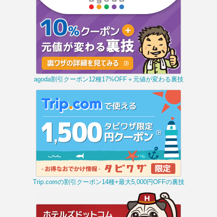
agoda割引クーポン12種17%OFF＋元値が変わる裏技
Trip.comの割引クーポン14種+最大5,000円OFFの裏技