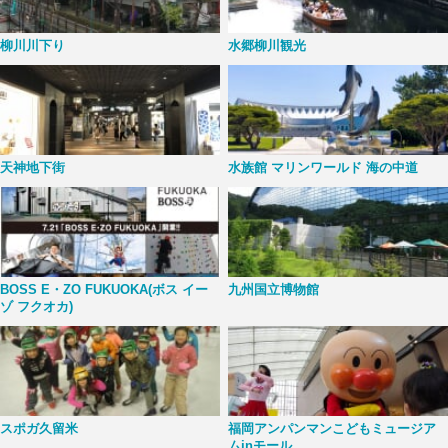
柳川川下り
水郷柳川観光
天神地下街
水族館 マリンワールド 海の中道
BOSS E・ZO FUKUOKA(ボス イー
九州国立博物館
ゾ フクオカ)
スポガ久留米
福岡アンパンマンこどもミュージア
ムinモール