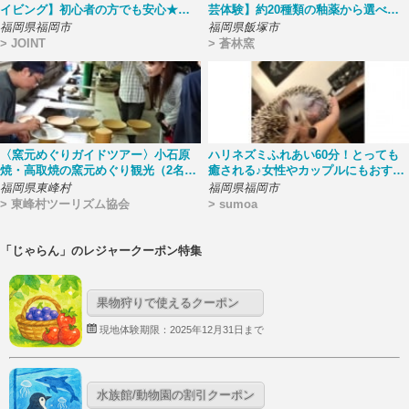
イビング】初心者の方でも安心★綺
芸体験】約20種類の釉薬から選べる
麗な海の世界をお届け！【カップ
陶芸の真骨頂！
福岡県福岡市
福岡県飯塚市
ル・グループおすすめ】
> JOINT
> 蒼林窯
〈窯元めぐりガイドツアー〉小石原
ハリネズミふれあい60分！とっても
焼・高取焼の窯元めぐり観光（2名様
癒される♪女性やカップルにもおすす
からの予約プラン）
め☆≪博多から徒歩7分！！当日予約
福岡県東峰村
福岡県福岡市
可≫
> 東峰村ツーリズム協会
> sumoa
「じゃらん」のレジャークーポン特集
果物狩りで使えるクーポン
現地体験期限：2025年12月31日まで
水族館/動物園の割引クーポン