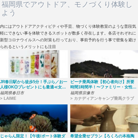
福岡県でアウトドア、モノづくり体験し
よう
内にはアウトドアアクティビティや手芸、物づくり体験教室のような普段気
軽にできない事を体験できるスポットが数多く存在します。各店それぞれに
新型コロナウイルスへの対策も行っており、事前予約を行う事で密集を避け
られるというメリットにも注目
JR春日駅から徒歩5分！手ぶら／お一
ビーチ乗馬体験【初心者向け】所要
人様OK◎プレゼントにも最適≪女性
時間1時間半！〜ファミリー・女性・
におすすめ≫
カップルにおすすめ〜
福岡県春日市
福岡県宗像市
> LAIME
> カナディアンキャンプ乗馬クラブ
じゃらん限定！【午後/ボート体験ダ
希望全乗せプラン【ろくろの本格陶