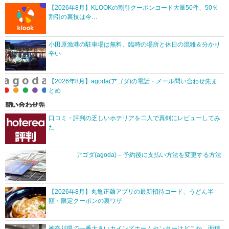
【2026年8月】KLOOKの割引クーポンコード大量50件、50％
割引の裏技は今…
小田原漁港の駐車場は無料、臨時の場所と休日の混雑＆分かり
辛い
【2026年8月】agoda(アゴダ)の電話・メール問い合わせ先ま
とめ
口コミ・評判の乏しいホテリアを二人で真剣にレビューしてみ
た
アゴダ(agoda) – 予約後に支払い方法を変更する方法
【2026年8月】丸亀正麺アプリの最新招待コード、うどん半
額・限定クーポンの裏ワザ
神奈川県で一番大きいカインズホームセンターはどこか…面積