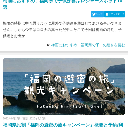
梅雨におすすめ、福岡県で子供が喜ぶレジャースポット10
選
シェア
ブックマーク
梅雨の時期は中々思うように屋外で子供達を遊ばせてあげる事ができま
せん。しかも今年はコロナの真っただ中…そこで今回は梅雨の時期、子
供達とお出か
梅雨におすすめ、福岡県で子...の続きを読む
2022年6月17日
[更新] 2026年2月6日
福岡県民割「福岡の避密の旅キャンペーン」概要と予約/利