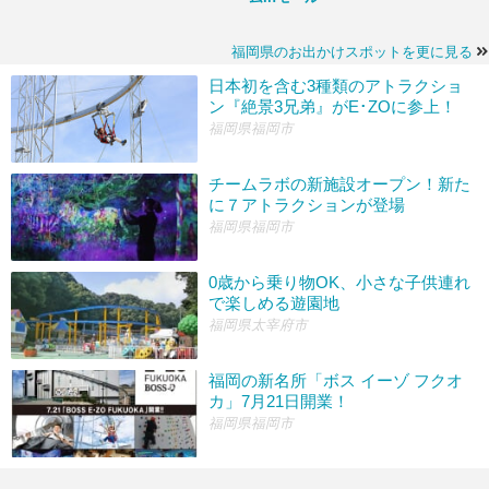
福岡県のお出かけスポットを更に見る
日本初を含む3種類のアトラクショ
ン『絶景3兄弟』がE･ZOに参上！
福岡県福岡市
チームラボの新施設オープン！新た
に７アトラクションが登場
福岡県福岡市
0歳から乗り物OK、小さな子供連れ
で楽しめる遊園地
福岡県太宰府市
福岡の新名所「ボス イーゾ フクオ
カ」7月21日開業！
福岡県福岡市