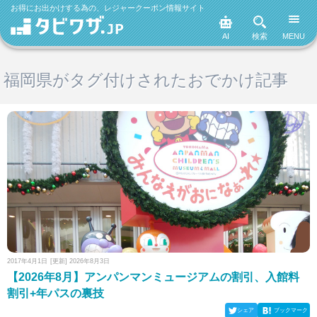
お得にお出かけする為の、レジャークーポン情報サイト
AI
検索
MENU
福岡県がタグ付けされたおでかけ記事
2017年4月1日
[更新] 2026年8月3日
【2026年8月】アンパンマンミュージアムの割引、入館料
割引+年パスの裏技
シェア
ブックマーク