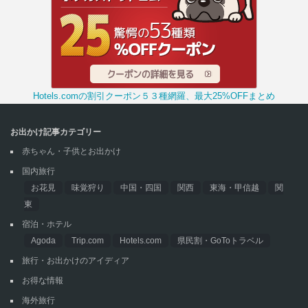
Hotels.comの割引クーポン５３種網羅、最大25%OFFまとめ
お出かけ記事カテゴリー
赤ちゃん・子供とお出かけ
国内旅行
お花見
味覚狩り
中国・四国
関西
東海・甲信越
関
東
宿泊・ホテル
Agoda
Trip.com
Hotels.com
県民割・GoToトラベル
旅行・お出かけのアイディア
お得な情報
海外旅行