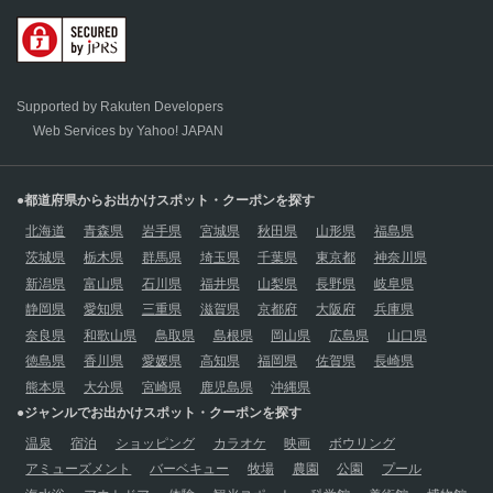
Supported by Rakuten Developers
Web Services by Yahoo! JAPAN
●都道府県からお出かけスポット・クーポンを探す
北海道
青森県
岩手県
宮城県
秋田県
山形県
福島県
茨城県
栃木県
群馬県
埼玉県
千葉県
東京都
神奈川県
新潟県
富山県
石川県
福井県
山梨県
長野県
岐阜県
静岡県
愛知県
三重県
滋賀県
京都府
大阪府
兵庫県
奈良県
和歌山県
鳥取県
島根県
岡山県
広島県
山口県
徳島県
香川県
愛媛県
高知県
福岡県
佐賀県
長崎県
熊本県
大分県
宮崎県
鹿児島県
沖縄県
●ジャンルでお出かけスポット・クーポンを探す
温泉
宿泊
ショッピング
カラオケ
映画
ボウリング
アミューズメント
バーベキュー
牧場
農園
公園
プール