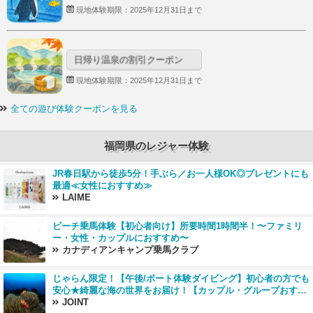
現地体験期限：2025年12月31日まで
日帰り温泉の割引クーポン
現地体験期限：2025年12月31日まで
全ての遊び体験クーポンを見る
福岡県のレジャー体験
JR春日駅から徒歩5分！手ぶら／お一人様OK◎プレゼントにも
最適≪女性におすすめ≫
LAIME
ビーチ乗馬体験【初心者向け】所要時間1時間半！〜ファミリ
ー・女性・カップルにおすすめ〜
カナディアンキャンプ乗馬クラブ
じゃらん限定！【午後/ボート体験ダイビング】初心者の方でも
安心★綺麗な海の世界をお届け！【カップル・グループおすす
め】
JOINT