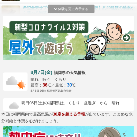
希望全乗せプラン【ろくろの本格陶芸体験】約20種類の釉薬か
体験を更に表示する
ら選べる陶芸の真骨頂！
蒼林窯
〈窯元めぐりガイドツアー〉小石原焼・高取焼の窯元めぐり観
光（2名様からの予約プラン）
東峰村ツーリズム協会
ハリネズミふれあい60分！とっても癒される♪女性やカップル
にもおすすめ☆≪博多から徒歩7分！！当日予約可≫
sumoa
8月7日(金)
の天気情報
福岡県
晴れ 時々 くもり
36
30
最高：
℃／最低：
℃
8月6日 05時 福岡管区気象台発表
明日08日(土)の福岡県は、くもり 昼過ぎ から 晴れ
本日は福岡県内で最高気温が
30度を超える予報
が出ています。こまめな水
分補給と休憩を心がけましょう。