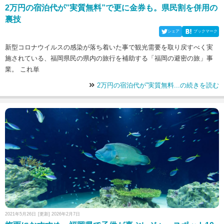
2万円の宿泊代が”実質無料”で更に金券も。県民割を併用の
裏技
シェア
ブックマーク
新型コロナウイルスの感染が落ち着いた事で観光需要を取り戻すべく実
施されている、福岡県民の県内の旅行を補助する「福岡の避密の旅」事
業。 これ単
2万円の宿泊代が”実質無料...の続きを読む
2021年5月26日
[更新] 2026年2月7日