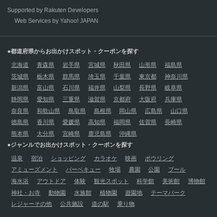
Supported by Rakuten Developers
Web Services by Yahoo! JAPAN
●都道府県からお出かけスポット・クーポンを探す
北海道
青森県
岩手県
宮城県
秋田県
山形県
福島県
茨城県
栃木県
群馬県
埼玉県
千葉県
東京都
神奈川県
新潟県
富山県
石川県
福井県
山梨県
長野県
岐阜県
静岡県
愛知県
三重県
滋賀県
京都府
大阪府
兵庫県
奈良県
和歌山県
鳥取県
島根県
岡山県
広島県
山口県
徳島県
香川県
愛媛県
高知県
福岡県
佐賀県
長崎県
熊本県
大分県
宮崎県
鹿児島県
沖縄県
●ジャンルでお出かけスポット・クーポンを探す
温泉
宿泊
ショッピング
カラオケ
映画
ボウリング
アミューズメント
バーベキュー
牧場
農園
公園
プール
海水浴
アウトドア
体験
観光スポット
科学館
美術館
博物館
神社・お寺
動物園
水族館
植物園
遊園地
テーマパーク
レジャーその他
公共施設
道の駅
乗り物