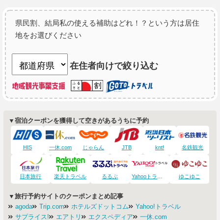
県民割、結局私の使える補助はどれ！？という方は居住
地をお選びください
在住者向けで絞り込む
▼宿泊クーポンを獲得して空きがあるうちに予約
HIS
一休.com
じゃらん
JTB
knt!
名鉄観光
日本旅行
楽天トラベル
るるぶ
Yahooトラベル
ゆこゆこ
▼旅行予約サイトのクーポンまとめ記事
agoda
Trip.com
ホテルズドットコム
Yahoo!トラベル
サプライス!
エアトリ
エクスペディア
一休.com