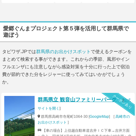
愛郷ぐんまプロジェクト第５弾を活用して群馬県で
遊ぼう
タビワザ.JPでは
群馬県のお出かけスポット
で使えるクーポンを
まとめて検索する事ができます。これからの季節、風邪やイン
フルエンザにも注意しながら感染対策を十分に行った上で宿泊
費が節約できた分をレジャーに使ってみてはいかがでしょう
か。
クーポンあり
群馬県立 観音山ファミリーパーク
[
公式
サイトを開く
]
群馬県高崎市寺尾町1064-30 [
GoogleMap
] [
高崎市の
お出かけスポット
]
【車の場合】上信越自動車道吉井ＩＣ下車→吉井方面