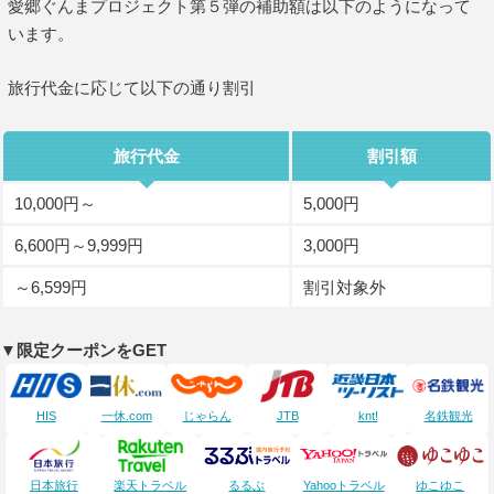
愛郷ぐんまプロジェクト第５弾の補助額は以下のようになって
います。
旅行代金に応じて以下の通り割引
旅行代金
割引額
10,000円～
5,000円
6,600円～9,999円
3,000円
～6,599円
割引対象外
▼限定クーポンをGET
HIS
一休.com
じゃらん
JTB
knt!
名鉄観光
日本旅行
楽天トラベル
るるぶ
Yahooトラベル
ゆこゆこ