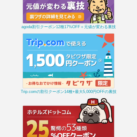
agoda割引クーポン12種17%OFF＋元値が変わる裏技
Trip.comの割引クーポン14種+最大5,000円OFFの裏技