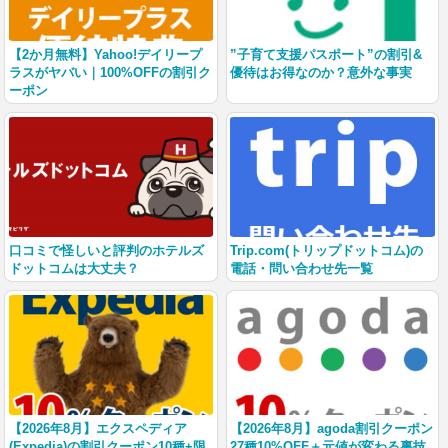
【2か月無料】Yahoo!デイリープ
”子育て支援パスポート”の割引&
ラスがヤバい｜100%OFFの割引ク
優待はお得なのか？意外な事実
ーポン
口コミで怪しいと評判のホテルズ
Trip.com(トリップドットコム)の
ドットコムは大丈夫？
電話・問い合わせ先一覧
【2026年8月】エクスペディア
【2026年8月】agoda割引クーポン
(Expedia)の割引クーポン10種+限
27種10%OFF＋元値が変わる裏技