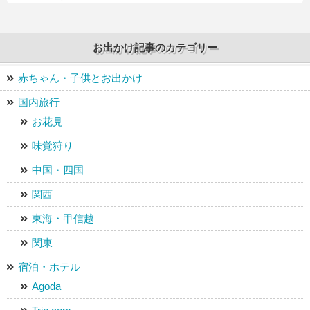
供にボードゲームを楽しもう♪ 新前橋駅から徒歩4分
◎ カップルや友達同士・おひとり様にもオススメ♪
ジョコタスカフェ
お出かけ記事のカテゴリー
赤ちゃん・子供とお出かけ
国内旅行
お花見
味覚狩り
中国・四国
関西
東海・甲信越
関東
宿泊・ホテル
Agoda