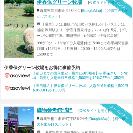
クーポンあり
伊香保グリーン牧場
[
公式サイトを開く
]
群馬県渋川市金井2844-1 [
GoogleMap
] [
渋川市のお出
かけスポット
]
【電車】JR上越線 / 渋川駅 バス約15分【バス】JR上
越線 渋川駅より「伊香保温泉行き」バスで約15分、[グリ
ーン牧場前]下車。関越交通 (渋川駅－伊香保温泉)
【車】関越自動車道「渋川伊香保IC」より、伊香保温泉
09時00分 ～ 16時00分入場受付は15:00まで冬季期間営業
方面へ約8km（約15分）
時間（12月1日～2月末日）10:00～16:00入場受付は
15:00まで
伊香保グリーン牧場をお得に事前予約
【前日までの購入限定・最大150円割引】伊香保グリーン牧
場 前売り入場券通常価格 1,500円を12%OFFの 1,350円
【当日購入】伊香保グリーン牧場 入場券通常価格 1,500円
を0%OFFの 1,500円
クーポンあり
織物参考館“紫”
[
公式サイトを開く
]
群馬県桐生市東4丁目2番24号 [
GoogleMap
] [
桐生市
のお出かけスポット
]
上毛電気鉄道 西桐生駅から徒歩約13分