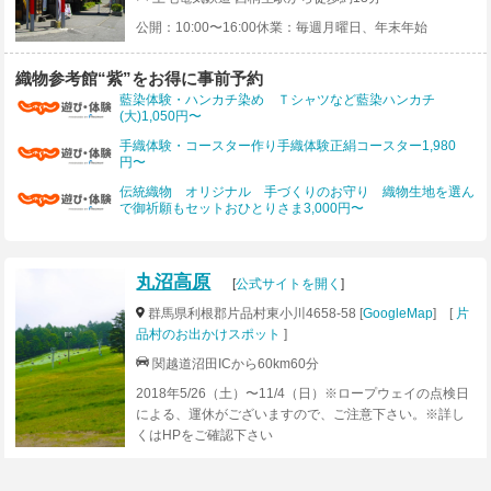
公開：10:00〜16:00休業：毎週月曜日、年末年始
織物参考館“紫”をお得に事前予約
藍染体験・ハンカチ染め Ｔシャツなど藍染ハンカチ
(大)1,050円〜
手織体験・コースター作り手織体験正絹コースター1,980
円〜
伝統織物 オリジナル 手づくりのお守り 織物生地を選ん
で御祈願もセットおひとりさま3,000円〜
丸沼高原
[
公式サイトを開く
]
群馬県利根郡片品村東小川4658-58 [
GoogleMap
] [
片
品村のお出かけスポット
]
関越道沼田ICから60km60分
2018年5/26（土）〜11/4（日）※ロープウェイの点検日
による、運休がございますので、ご注意下さい。※詳し
くはHPをご確認下さい