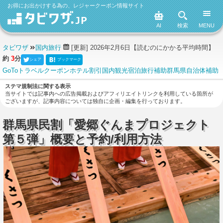
お得にお出かけする為の、レジャークーポン情報サイト
AI
検索
MENU
タビワザ
国内旅行
[更新] 2026年2月6日
【読むのにかかる平均時間】
約
3
分
シェア
ブックマーク
GoToトラベル
クーポン
ホテル
割引
国内観光
宿泊
旅行補助
群馬県
自治体補助
ステマ規制法に関する表示
当サイトでは記事内への広告掲載およびアフィリエイトリンクを利用している箇所が
ございますが、記事内容については独自に企画・編集を行っております。
群馬県民割「愛郷ぐんまプロジェクト
第５弾」概要と予約/利用方法