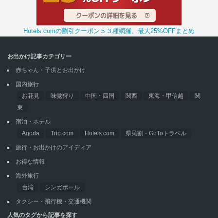
Hotels.comの割引クーポン５３種網羅、最大25%OFFまとめ
お出かけ記事カテゴリー
赤ちゃん・子供とお出かけ
国内旅行
お花見
味覚狩り
中国・四国
関西
東海・甲信越
関
東
宿泊・ホテル
Agoda
Trip.com
Hotels.com
県民割・GoToトラベル
旅行・お出かけのアイディア
お得な情報
海外旅行
台湾
シンガポール
タクシー・飛行機・交通機関
人気のタグから記事を探す