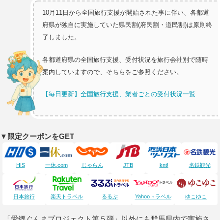
10月11日から全国旅行支援が開始された事に伴い、各都道
府県が独自に実施していた県民割(府民割・道民割)は原則終
了しました。
各都道府県の全国旅行支援、受付状況を旅行会社別で随時
案内していますので、そちらをご参照ください。
【毎日更新】全国旅行支援、業者ごとの受付状況一覧
▼限定クーポンをGET
HIS
一休.com
じゃらん
JTB
knt!
名鉄観光
日本旅行
楽天トラベル
るるぶ
Yahooトラベル
ゆこゆこ
「愛郷ぐんまプロジェクト第５弾」以外にも群馬県内で実施さ