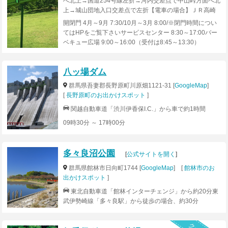
へ北上→国道254号線左折→河内交差点で中山峠方面へ北
上→城山団地入口交差点で左折【電車の場合】ＪＲ高崎
駅下車 西口より上信バス「観音山ファミリーパーク行
開閉門 4月～9月 7:30/10月～3月 8:00/※閉門時間につい
き」にて約35分
てはHPをご覧下さいサービスセンター 8:30～17:00バー
ベキュー広場 9:00～16:00（受付は8:45～13:30）
八ッ場ダム
群馬県吾妻郡長野原町川原畑1121-31 [
GoogleMap
]
[
長野原町のお出かけスポット
]
関越自動車道「渋川伊香保I.C.」から車で約1時間
09時30分 ～ 17時00分
多々良沼公園
[
公式サイトを開く
]
群馬県館林市日向町1744 [
GoogleMap
] [
館林市のお
出かけスポット
]
東北自動車道「館林インターチェンジ」から約20分東
武伊勢崎線「多々良駅」から徒歩の場合、約30分