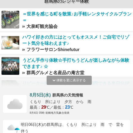
群馬県のレジャー体験
＝世界を感じる町を散策♪お手軽レンタサイクルプラン
＝
大泉町観光協会
ハワイ好きの方にはとってもオススメ！ご自宅でリゾ
ート気分を味わえます♪
フラワーサロンShinefutur
うどん手作り体験☆手打ちうどんが楽しみながら体験
できます♪ ☆
群馬グルメと名産品の庵古堂
体験を更に表示する
リピーター続出！四万湖を気軽に満喫できる半日SUP
ツアー
8月5日(水)
の天気情報
R-LABO
群馬県
くもり 所により 夕方 から 雨
ふくろう陶房で誰でもプロ陶芸家の気分を味わえる！
29
23
最高：
℃／最低：
℃
ふくろう陶房
8月4日 05時 前橋地方気象台発表
明日06日(木)の群馬県は、くもり 所により 雨 で 雷を
【おひとり様大歓迎】群馬県初！コーヒーやお酒のお
伴う