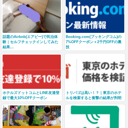
話題のAirbnb(エアビー)で民泊体
Booking.com(ブッキングコム)の
験｜セルフチェックインしてみた
7%OFFクーポン＋2千円OFFの裏
結果…
技
ホテルズドットコムとLINE友達登
トリバゴは高い！？｜東京のホテ
録で最大10%OFFクーポン
ルを検索すると衝撃の結果が判明