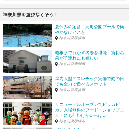
特P 一色2174-4駐車場
（約280m/
3分）
神奈川県三浦郡葉山町一色2174-4 [
地図
]
神奈川県を遊び尽くそう！
タイムズ葉山一色
（約480m/
6分）
夏休みの定番！元町公園プールで爽
神奈川県三浦郡葉山町一色1995 [
地図
]
やかなひととき
神奈川県横浜市
リパークワイド葉山御用邸前
（約490m/
6分）
神奈川県三浦郡葉山町一色2035 [
地図
]
箱根まで行かず名湯を堪能！貸切温
スーパーマーケット スズキヤ葉山店
（約490m/
6分）
泉が子連れにも嬉しい
神奈川県三浦郡葉山町一色2012 [
地図
]
神奈川県秦野市
タイムズスズキヤ葉山店
（約500m/
6分）
神奈川県三浦郡葉山町一色2012 [
地図
]
屋内大型アスレチック完備で雨の日
でも全力で遊べるスポット
スーパースズキヤ葉山店
（約500m/
6分）
神奈川県横浜市
神奈川県三浦郡葉山町一色2012 [
地図
]
リニューアルオープンでピッカピ
グランディーパーク葉山御用邸前
（約610m/
7分）
カ、入場無料のフード・ショップエ
神奈川県三浦郡葉山町下山口1508 [
地図
]
リアにも仕掛けがいっぱい
神奈川県横浜市
※駐車料金・営業時間等は変更されている場合があります。必ず現地で最新の
料金をご確認下さい。