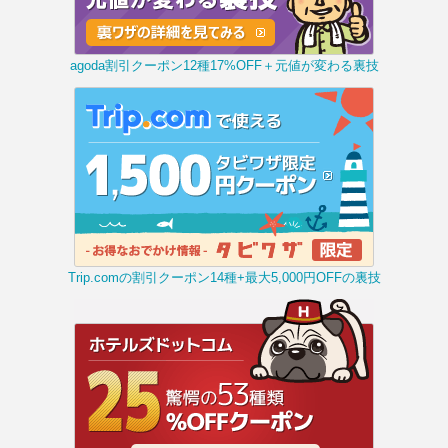
agoda割引クーポン12種17%OFF＋元値が変わる裏技
Trip.comの割引クーポン14種+最大5,000円OFFの裏技