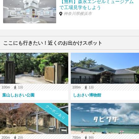
【無料】森永エンゼルミュージアム
で工場見学をしよう
神奈川県横浜市
ここにも行きたい！近くのお出かけスポット
100m
1分
100m
1分
葉山しおさい公園
しおさい博物館
クーポンあり
200m
2分
700m
9分