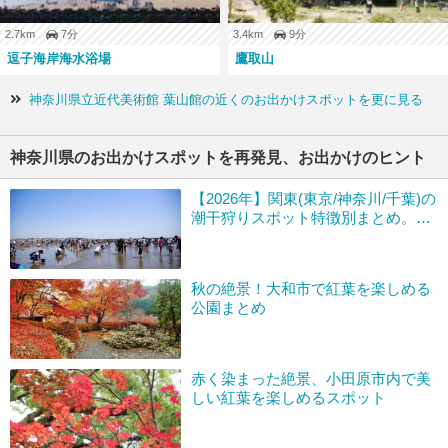
2.7km
7分
3.4km
9分
逗子海岸海水浴場
鷹取山
神奈川県立近代美術館 葉山館の近くのお出かけスポットを更に見る
神奈川県のお出かけスポットを再発見、お出かけのヒント
【2026年】関東(東京/神奈川/千葉)の
潮干狩りスポット特徴別まとめ。混
雑状況＆駐車場
秋の絶景！大和市で紅葉を楽しめる
公園まとめ
赤く染まった絶景、小田原市内で美
しい紅葉を楽しめるスポット