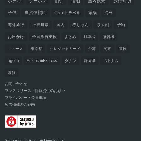
ホテル
クーポン
割引
宿泊
国内観光
旅行補助
子供
自治体補助
GoToトラベル
家族
海外
海外旅行
神奈川県
国内
赤ちゃん
県民割
予約
お出かけ
全国旅行支援
まとめ
駐車場
飛行機
ニュース
東京都
クレジットカード
台湾
関東
裏技
agoda
AmericanExpress
ダナン
静岡県
ベトナム
混雑
お問い合わせ
プレスリリース・情報提供のお願い
プライバシー・免責事項
広告掲載のご案内
Supported by Rakuten Developers