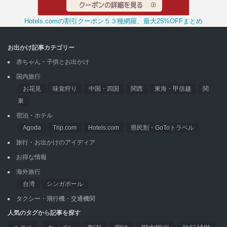
Hotels.comの割引クーポン５３種網羅、最大25%OFFまとめ
お出かけ記事カテゴリー
赤ちゃん・子供とお出かけ
国内旅行
お花見
味覚狩り
中国・四国
関西
東海・甲信越
関
東
宿泊・ホテル
Agoda
Trip.com
Hotels.com
県民割・GoToトラベル
旅行・お出かけのアイディア
お得な情報
海外旅行
台湾
シンガポール
タクシー・飛行機・交通機関
人気のタグから記事を探す