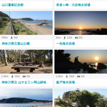
山口蓬春記念館
長者ヶ崎・大浜海水浴場
700m
9分
1km
13分
3分
神奈川県立葉山公園
一色海水浴場
1.2km
16分
3分
1.2km
16分
3分
神奈川県立 はやま三ヶ岡山緑地
森戸海水浴場