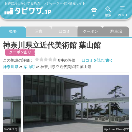
お得にお出かけする為の、レジャークーポン情報サイト
AI
検索
MENU
概要
写真
口コミ
クーポン
駐車場
神奈川県立近代美術館 葉山館
クーポンあり
この施設の評価：
0件の評価
口コミを読む/書く
神奈川県
葉山町
神奈川県立近代美術館 葉山館
©ja:User:Gleam(CC BY-SA 3.0)