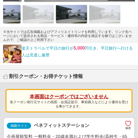
※当サイトでは広告掲載およびアフィリエイトリンクを利用しています。リンク先ペ
ージにおいて提供される商品・サービス・優待等の内容を保証する物ではございませ
んので、ご確認の上ご利用下さい
5,000
楽天トラベルで平日の旅行が
円引き、平日旅行へ行ける
人は見逃し厳禁
割引クーポン・お得チケット情報
本画面はクーポンではございません
各クーポン発行元サイトの画面・会員証提示、事前購入などにより優待を受け
る事ができます。
ベネフィットステーション
掲載サイト
企画展観覧料 一般料金・20歳未満および学生料金(高校生・65