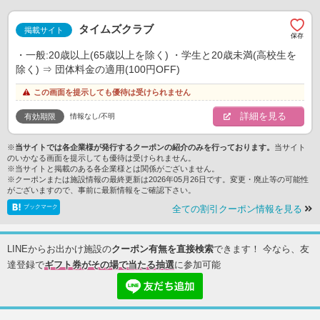
タイムズクラブ
掲載サイト
・一般:20歳以上(65歳以上を除く) ・学生と20歳未満(高校生を
除く) ⇒ 団体料金の適用(100円OFF)
この画面を提示しても優待は受けられません
詳細を見る
情報なし/不明
有効期限
※
当サイトでは各企業様が発行するクーポンの紹介のみを行っております。
当サイト
のいかなる画面を提示しても優待は受けられません。
※当サイトと掲載のある各企業様とは関係がございません。
※クーポンまたは施設情報の最終更新は2026年05月26日です。変更・廃止等の可能性
がございますので、事前に最新情報をご確認下さい。
ブックマーク
全ての割引クーポン情報を見る
LINEからお出かけ施設の
クーポン有無を直接検索
できます！ 今なら、友
達登録で
ギフト券がその場で当たる抽選
に参加可能