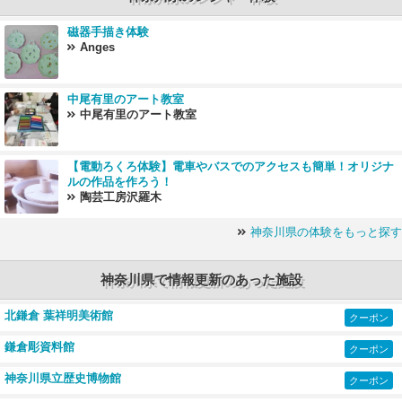
磁器手描き体験
Anges
中尾有里のアート教室
中尾有里のアート教室
【電動ろくろ体験】電車やバスでのアクセスも簡単！オリジナ
ルの作品を作ろう！
陶芸工房沢羅木
神奈川県の体験をもっと探す
神奈川県で情報更新のあった施設
北鎌倉 葉祥明美術館
クーポン
鎌倉彫資料館
クーポン
神奈川県立歴史博物館
クーポン