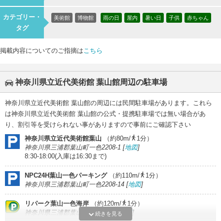
カテゴリー・
美術館
博物館
雨の日
屋内
暑い日
子供
赤ちゃん
タグ
掲載内容についてのご指摘は
こちら
神奈川県立近代美術館 葉山館周辺の駐車場
神奈川県立近代美術館 葉山館の周辺には民間駐車場があります。これら
は神奈川県立近代美術館 葉山館の公式・提携駐車場では無い場合があ
り、割引等を受けられない事がありますので事前にご確認下さい
神奈川県立近代美術館葉山
（約80m/
1分）
神奈川県三浦郡葉山町一色2208-1 [
地図
]
8:30-18:00(入庫は16:30まで)
NPC24H葉山一色パーキング
（約110m/
1分）
神奈川県三浦郡葉山町一色2208-14 [
地図
]
リパーク葉山一色海岸
（約120m/
1分）
神奈川県三浦郡葉山町一色2202 [
地図
]
続きを見る