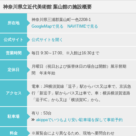
神奈川県立近代美術館 葉山館の施設概要
神奈川県三浦郡葉山町一色2208-1
所在地
GoogleMapで見る
NAVITIMEで見る
公式サイト
公式サイトを開く
営業時間
毎日 9:30～17:00、※入館は16:30まで
月曜日（祝日および振替休日の場合は開館）展示替期
定休日
間 年末年始
電車：JR横須賀線「逗子」駅からバス又は車で。京浜急
アクセス
行「新逗子」駅からバス又は車で。車：横浜横須賀道路
「逗子IC」から又は「横須賀IC」から。
有り：53台
駐車場
akippaでいつもより安い駐車場を探して事前予約
料金
※展覧会により異なるため、現地へ要問合わせ