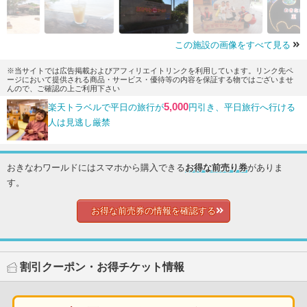
この施設の画像をすべて見る
※当サイトでは広告掲載およびアフィリエイトリンクを利用しています。リンク先ペ
ージにおいて提供される商品・サービス・優待等の内容を保証する物ではございませ
んので、ご確認の上ご利用下さい
5,000
楽天トラベルで平日の旅行が
円引き、平日旅行へ行ける
人は見逃し厳禁
おきなわワールドにはスマホから購入できる
お得な前売り券
がありま
す。
お得な前売券の情報を確認する
割引クーポン・お得チケット情報