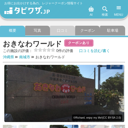
お得にお出かけする為の、レジャークーポン情報サイト
AI
検索
MENU
概要
写真
口コミ
クーポン
駐車場
おきなわワールド
クーポンあり
この施設の評価：
0件の評価
口コミを読む/書く
沖縄県
南城市
おきなわワールド
©Richard, enjoy my life!(CC BY-SA 2.0)