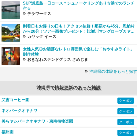
SUP瀬底島一日コース＊シュノーケリングあり☆浜でのランチ
付☆
テラワークス
到着日もお帰りの日も！アクセス抜群！那覇から45分、恩納村
から20分！ツアー画像プレゼント！比謝川マングローブカヤッ
ク
カヤック イーズ
女性人気◎お洒落なレトロ雰囲気で楽しむ「おやすみライト」
制作体験
おきなわステンドグラス さめじま
沖縄県の体験をもっと探す
沖縄県で情報更新のあった施設
又吉コーヒー園
クーポン
ネオパークオキナワ
クーポン
美らヤシパークオキナワ・東南植物楽園
クーポン
福州園
クーポン