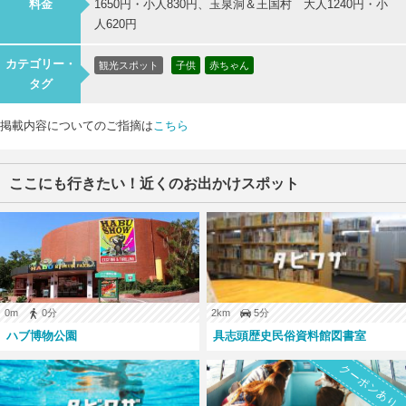
料金
1650円・小人830円、玉泉洞＆王国村 大人1240円・小
人620円
カテゴリー・
観光スポット
子供
赤ちゃん
タグ
掲載内容についてのご指摘は
こちら
ここにも行きたい！近くのお出かけスポット
0m
0分
2km
5分
ハブ博物公園
具志頭歴史民俗資料館図書室
クーポンあり