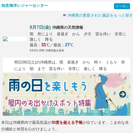
知念海洋レジャーセンター
クーポン
沖縄県の更新された施設をもっと探す
8月7日(金)
の天気情報
沖縄県
雨 所により 昼過ぎ から 夕方 雷を伴い 非常に
激しく 降る
31
27
最高：
℃／最低：
℃
8月6日 05時 沖縄気象台発表
明日08日(土)の沖縄県は、雨 昼過ぎ から 時々 くもり 所
により 朝 まで 雷を伴い 非常に 激しく 降る
本日は沖縄県内で最高気温が
30度を超える予報
が出ています。こまめな水
分補給と休憩を心がけましょう。