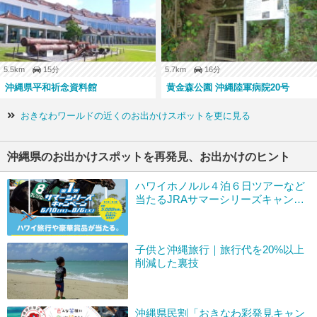
5.5km
15分
5.7km
16分
沖縄県平和祈念資料館
黄金森公園 沖縄陸軍病院20号
おきなわワールドの近くのお出かけスポットを更に見る
沖縄県のお出かけスポットを再発見、お出かけのヒント
ハワイホノルル４泊６日ツアーなど
当たるJRAサマーシリーズキャンペ
ーン開催
子供と沖縄旅行｜旅行代を20%以上
削減した裏技
沖縄県民割「おきなわ彩発見キャン