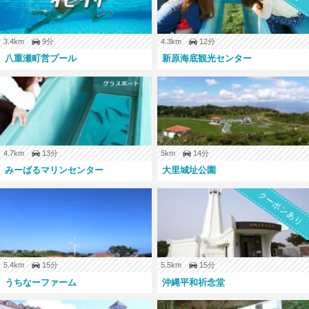
3.4km
9分
4.3km
12分
八重瀬町営プール
新原海底観光センター
4.7km
13分
5km
14分
みーばるマリンセンター
大里城址公園
クーポンあり
5.4km
15分
5.5km
15分
うちなーファーム
沖縄平和祈念堂