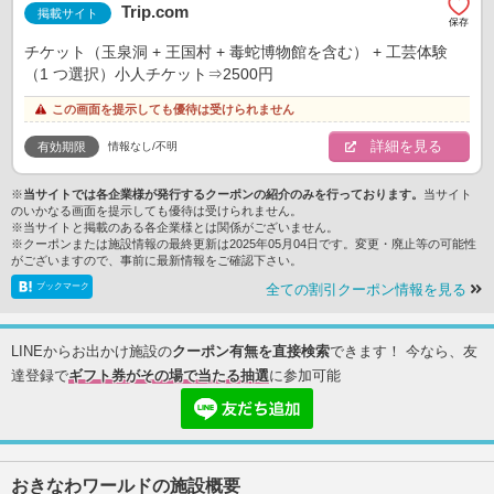
Trip.com
掲載サイト
チケット（玉泉洞 + 王国村 + 毒蛇博物館を含む） + 工芸体験
（1 つ選択）小人チケット⇒2500円
この画面を提示しても優待は受けられません
詳細を見る
情報なし/不明
有効期限
※
当サイトでは各企業様が発行するクーポンの紹介のみを行っております。
当サイト
のいかなる画面を提示しても優待は受けられません。
※当サイトと掲載のある各企業様とは関係がございません。
※クーポンまたは施設情報の最終更新は2025年05月04日です。変更・廃止等の可能性
がございますので、事前に最新情報をご確認下さい。
ブックマーク
全ての割引クーポン情報を見る
LINEからお出かけ施設の
クーポン有無を直接検索
できます！ 今なら、友
達登録で
ギフト券がその場で当たる抽選
に参加可能
おきなわワールドの施設概要