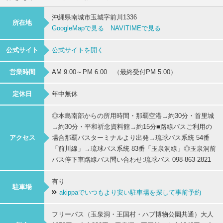
沖縄県南城市玉城字前川1336
所在地
GoogleMapで見る
NAVITIMEで見る
公式サイト
公式サイトを開く
営業時間
AM 9:00～PM 6:00 （最終受付PM 5:00）
定休日
年中無休
◎本島南部からの所用時間・那覇空港→約30分・首里城
→約30分・平和祈念資料館→約15分■路線バスご利用の
アクセス
場合那覇バスターミナルより出発→琉球バス系統 54番
「前川線」→琉球バス系統 83番「玉泉洞線」◎玉泉洞前
バス停下車路線バス問い合わせ:琉球バス 098-863-2821
有り
駐車場
akippaでいつもより安い駐車場を探して事前予約
フリーパス（玉泉洞・王国村・ハブ博物公園共通）大人