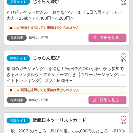
じゃらん遊び
掲載サイト
たび得チケット付き♪♪ おきなわワールド 1日入園チケット♪♪
大人（15歳〜）4,400円〜4,200円〜
この画面を提示しても優待は受けられません
詳細を見る
情報なし/不明
有効期限
じゃらん遊び
掲載サイト
暗闇のガチジャングルを進む！/当日予約OK♪小学生から参加で
きる♪/レンタルウェア＆シューズ付き【ウワーガージャングルナ
イトトレッキング】 大人4,500円〜
この画面を提示しても優待は受けられません
詳細を見る
情報なし/不明
有効期限
近畿日本ツーリストカード
掲載サイト
一般1,200円のところ一律10％引、小人600円のところ一律10％