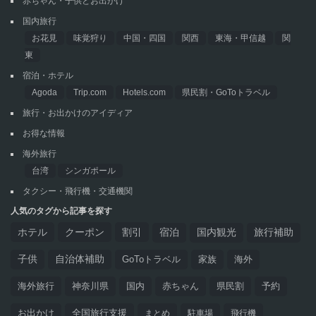
赤ちゃん・子供とお出かけ
国内旅行
お花見
味覚狩り
中国・四国
関西
東海・甲信越
関
東
宿泊・ホテル
Agoda
Trip.com
Hotels.com
県民割・GoToトラベル
旅行・お出かけのアイディア
お得な情報
海外旅行
台湾
シンガポール
タクシー・飛行機・交通機関
人気のタグから記事を探す
ホテル
クーポン
割引
宿泊
国内観光
旅行補助
子供
自治体補助
GoToトラベル
家族
海外
海外旅行
神奈川県
国内
赤ちゃん
県民割
予約
お出かけ
全国旅行支援
まとめ
駐車場
飛行機