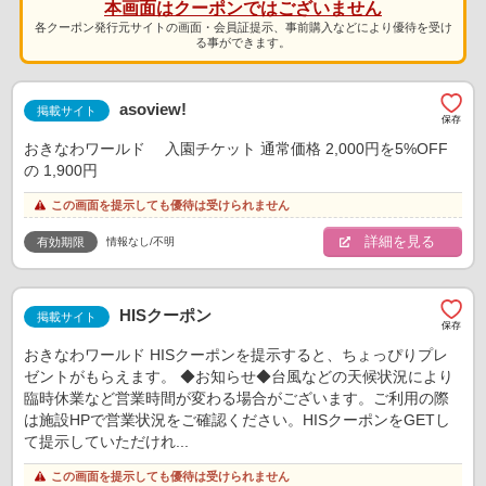
本画面はクーポンではございません
各クーポン発行元サイトの画面・会員証提示、事前購入などにより優待を受け
る事ができます。
asoview!
掲載サイト
おきなわワールド 入園チケット 通常価格 2,000円を5%OFF
の 1,900円
この画面を提示しても優待は受けられません
詳細を見る
情報なし/不明
有効期限
HISクーポン
掲載サイト
おきなわワールド HISクーポンを提示すると、ちょっぴりプレ
ゼントがもらえます。 ◆お知らせ◆台風などの天候状況により
臨時休業など営業時間が変わる場合がございます。ご利用の際
は施設HPで営業状況をご確認ください。HISクーポンをGETし
て提示していただけれ...
この画面を提示しても優待は受けられません