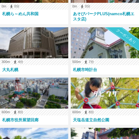
0m
0分
0m
0分
札幌ら～めん共和国
あそびパークPLUS(namco札幌エ
スタ店)
クーポンあり
300m
4分
500m
7分
大丸札幌
札幌市時計台
600m
8分
600m
8分
札幌市役所展望回廊
天塩岳道立自然公園