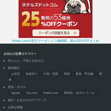
Hotels.comの割引クーポン５３種網羅、最大25%OFFまとめ
お出かけ記事カテゴリー
赤ちゃん・子供とお出かけ
国内旅行
お花見
味覚狩り
中国・四国
関西
東海・甲信越
関
東
宿泊・ホテル
Agoda
Trip.com
Hotels.com
県民割・GoToトラベル
旅行・お出かけのアイディア
お得な情報