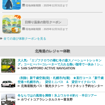
現地体験期限：2025年12月31日まで
日帰り温泉の割引クーポン
現地体験期限：2025年12月31日まで
全ての遊び体験クーポンを見る
北海道のレジャー体験
大人気♪「エゾフクロウの棲む冬の森スノーシュートレッキン
グ」コーヒーパーコレーターで入れる熱い珈琲で一休み！シマ
エナガに出会えるか！？
SAN SAPPORO ACTIVE NAVIGATION
（削除）新千歳空港(発)・札幌市内(着) ★直行コース「新千歳
空港⇒札幌市内」 貸切ミニバス & 貸切マイクロバス
北海道観光バス・観光タクシー ライクネット予約センター
冬ならではの風情を満喫！氷上ワカサギ釣り・半日ツアー
ホワイトコアラレンタルスキー富良野