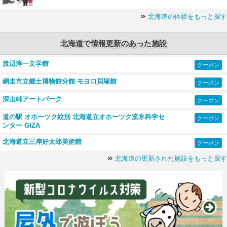
北海道の体験をもっと探す
北海道で情報更新のあった施設
渡辺淳一文学館
クーポン
網走市立郷土博物館分館 モヨロ貝塚館
クーポン
深山峠アートパーク
クーポン
道の駅 オホーツク紋別 北海道立オホーツク流氷科学セ
クーポン
ンター GIZA
北海道立三岸好太郎美術館
クーポン
北海道の更新された施設をもっと探す