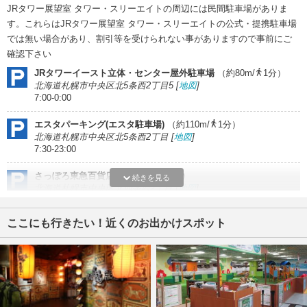
JRタワー展望室 タワー・スリーエイトの周辺には民間駐車場がありま
す。これらはJRタワー展望室 タワー・スリーエイトの公式・提携駐車場
では無い場合があり、割引等を受けられない事がありますので事前にご
確認下さい
JRタワーイースト立体・センター屋外駐車場
（約80m/
1分）
北海道札幌市中央区北5条西2丁目5 [
地図
]
7:00-0:00
エスタパーキング(エスタ駐車場)
（約110m/
1分）
北海道札幌市中央区北5条西2丁目 [
地図
]
7:30-23:00
さっぽろ東急百貨店
（約120m/
1分）
続きを見る
北海道札幌市中央区北四条西2丁目 [
地図
]
10:00-22:30
ここにも行きたい！近くのお出かけスポット
さっぽろ東急百貨店駐車場
（約120m/
1分）
北海道札幌市中央区北四条西2丁目 [
地図
]
10:00-22:30
※駐車料金・営業時間等は変更されている場合があります。必ず現地で最新の
料金をご確認下さい。