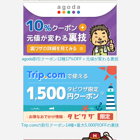
agoda割引クーポン12種17%OFF＋元値が変わる裏技
Trip.comの割引クーポン14種+最大5,000円OFFの裏技