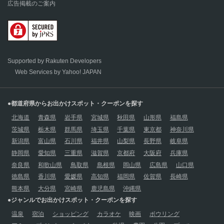
広告掲載のご案内
Supported by Rakuten Developers
Web Services by Yahoo! JAPAN
●都道府県からお出かけスポット・クーポンを探す
北海道
青森県
岩手県
宮城県
秋田県
山形県
福島県
茨城県
栃木県
群馬県
埼玉県
千葉県
東京都
神奈川県
新潟県
富山県
石川県
福井県
山梨県
長野県
岐阜県
静岡県
愛知県
三重県
滋賀県
京都府
大阪府
兵庫県
奈良県
和歌山県
鳥取県
島根県
岡山県
広島県
山口県
徳島県
香川県
愛媛県
高知県
福岡県
佐賀県
長崎県
熊本県
大分県
宮崎県
鹿児島県
沖縄県
●ジャンルでお出かけスポット・クーポンを探す
温泉
宿泊
ショッピング
カラオケ
映画
ボウリング