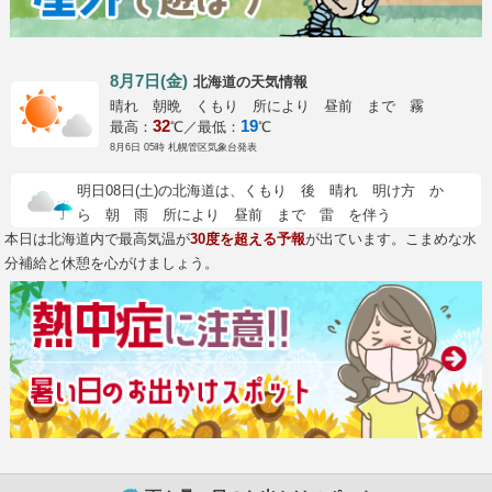
8月7日(金)
の天気情報
北海道
晴れ 朝晩 くもり 所により 昼前 まで 霧
32
19
最高：
℃／最低：
℃
8月6日 05時 札幌管区気象台発表
明日08日(土)の北海道は、くもり 後 晴れ 明け方 か
ら 朝 雨 所により 昼前 まで 雷 を伴う
本日は北海道内で最高気温が
30度を超える予報
が出ています。こまめな水
分補給と休憩を心がけましょう。