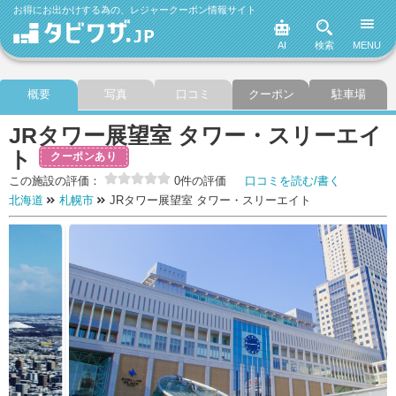
お得にお出かけする為の、レジャークーポン情報サイト
AI
検索
MENU
概要
写真
口コミ
クーポン
駐車場
JRタワー展望室 タワー・スリーエイ
ト
クーポンあり
この施設の評価：
0件の評価
口コミを読む/書く
北海道
札幌市
JRタワー展望室 タワー・スリーエイト