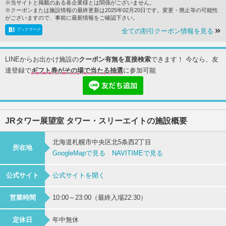
※当サイトと掲載のある各企業様とは関係がございません。
※クーポンまたは施設情報の最終更新は2025年02月20日です。変更・廃止等の可能性
がございますので、事前に最新情報をご確認下さい。
ブックマーク
全ての割引クーポン情報を見る
LINEからお出かけ施設の
クーポン有無を直接検索
できます！ 今なら、友
達登録で
ギフト券がその場で当たる抽選
に参加可能
JRタワー展望室 タワー・スリーエイトの施設概要
北海道札幌市中央区北5条西2丁目
所在地
GoogleMapで見る
NAVITIMEで見る
公式サイト
公式サイトを開く
営業時間
10:00～23:00（最終入場22:30）
定休日
年中無休