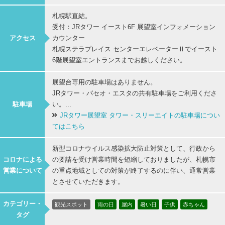
札幌駅直結。
受付：JRタワー イースト6F 展望室インフォメーション
アクセス
カウンター
札幌ステラプレイス センターエレベーターⅡでイースト
6階展望室エントランスまでお越しください。
展望台専用の駐車場はありません。
JRタワー・パセオ・エスタの共有駐車場をご利用くださ
駐車場
い。...
JRタワー展望室 タワー・スリーエイトの駐車場につい
てはこちら
新型コロナウイルス感染拡大防止対策として、行政から
コロナによる
の要請を受け営業時間を短縮しておりましたが、札幌市
営業について
の重点地域としての対策が終了するのに伴い、通常営業
とさせていただきます。
カテゴリー・
観光スポット
雨の日
屋内
暑い日
子供
赤ちゃん
タグ