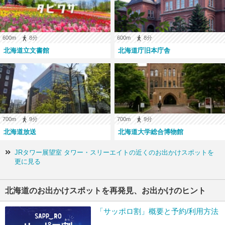
600m
8分
600m
8分
北海道立文書館
北海道庁旧本庁舎
700m
9分
700m
9分
北海道放送
北海道大学総合博物館
JRタワー展望室 タワー・スリーエイトの近くのお出かけスポットを
更に見る
北海道のお出かけスポットを再発見、お出かけのヒント
「サッポロ割」概要と予約/利用方法