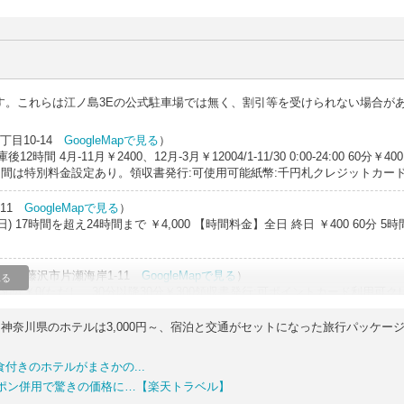
す。これらは江ノ島3Eの公式駐車場では無く、割引等を受けられない場合が
目10-14
GoogleMapで見る
）
月-11月￥2400、12月-3月￥12004/1-11/30 0:00-24:00 60分￥4001
00)※年末年始期間は特別料金設定あり。領収書発行:可使用可能紙幣:千円札クレジットカー
-11
GoogleMapで見る
）
17時間を超え24時間まで ￥4,000 【時間料金】全日 終日 ￥400 60分 5
川県藤沢市片瀬海岸1-11
GoogleMapで見る
）
見る
:00 30分￥0(ただし、30分以降30分￥300領収書発行:可ポイントカード利用可
奈川県のホテルは3,000円～、宿泊と交通がセットになった旅行パッケー
10
GoogleMapで見る
）
30分￥220■最大料金08:00-18:00 最大料金￥143018:00-08:00 最大料金￥4
食付きのホテルがまさかの...
用可タイムズビジネスカード利用可
ーポン併用で驚きの価格に…【楽天トラベル】