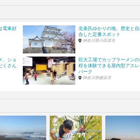
片瀬海岸1-7
GoogleMapで見る
）
0 30分￥100022:00-09:00 60分￥100領収書発行:可ポイントカード利用可ク
-6
GoogleMapで見る
）
は電車好
北条氏ゆかりの地、歴史と自
30分￥30021:00-09:00 60分￥100土・日・祝09:00-21:00 30分￥50021:0
合した定番スポット
ド利用可クレジットカード利用可タイムズビジネスカード利用可
神奈川県小田原市
32
GoogleMapで見る
）
30分 200円平日20:00-08:00 60分 100円土日祝08:00-20:00 30分 200
メ、ショ
巨大工場でカップラーメンの
だくさん
程を体験できる屋内型アスレ
パーク
-14-7
GoogleMapで見る
）
神奈川県横浜市
-10
GoogleMapで見る
）
30分 200円平日20:00-08:00 60分 100円土日祝08:00-20:00 30分 200
GoogleMapで見る
）
4:00 30分￥220土・日・祝00:00-24:00 30分￥330■最大料金月-金当日1日
50(24時迄領収書発行:可ポイントカード利用可クレジットカード利用可タイムズ
間の駐車も安心！