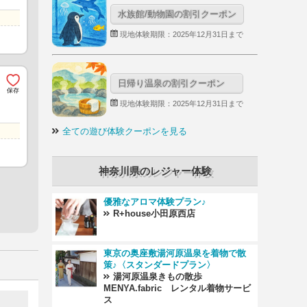
水族館/動物園の割引クーポン
現地体験期限：2025年12月31日まで
日帰り温泉の割引クーポン
現地体験期限：2025年12月31日まで
全ての遊び体験クーポンを見る
神奈川県のレジャー体験
優雅なアロマ体験プラン♪
R+house小田原西店
東京の奥座敷湯河原温泉を着物で散
策♪〈スタンダードプラン〉
湯河原温泉きもの散歩
MENYA.fabric レンタル着物サービ
ス