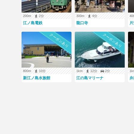
※駐車料金・営業時間等は変更されている場合があります。必ず現
200m
2分
300m
4分
4
江ノ島電鉄
龍口寺
片
クーポンあり
クーポンあり
800m
10分
1km
12分
2分
1
新江ノ島水族館
江の島マリーナ
弁