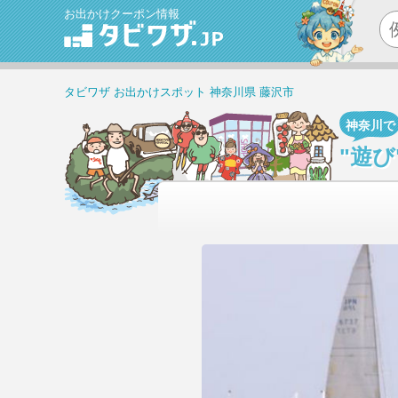
お出かけクーポン情報
タビワザ
お出かけスポット
神奈川県
藤沢市
神奈川で
"遊