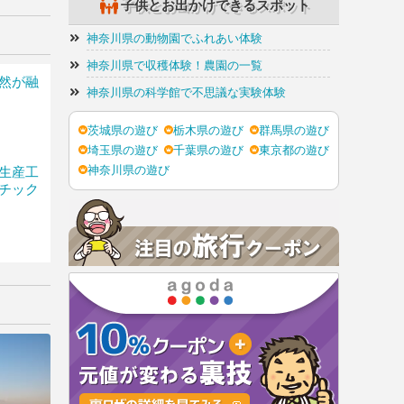
子供とお出かけできるスポット
レジット
神奈川県の動物園でふれあい体験
神奈川県で収穫体験！農園の一覧
然が融
0-
神奈川県の科学館で不思議な実験体験
茨城県の遊び
栃木県の遊び
群馬県の遊び
埼玉県の遊び
千葉県の遊び
東京都の遊び
円土日祝
生産工
神奈川県の遊び
チック
円土日祝
最大料金
ビジネ