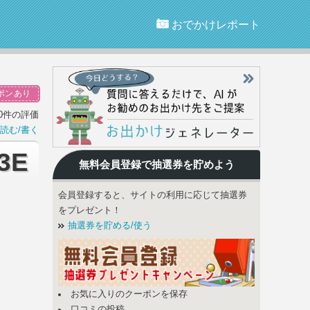
おでかけレポート
ポンあり
0件の評価
読む/書く
3E
無料会員登録で
抽選券
を貯めよう
会員登録すると、サイトの利用に応じて抽選券
をプレゼント！
抽選券を貯める/使う
お気に入りのクーポンを保存
口コミの投稿