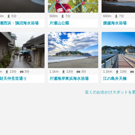
地で最新の料金をご確認下さい。
00m
5分
500m
7分
600m
7分
瀬西浜・鵠沼海水浴場
片瀬山公園
腰越海水浴場
km
13分
3分
1.1km
13分
3分
1.1km
13分
財天仲見世通り
片瀬海岸東浜海水浴場
江の島弁天橋
近くのお出かけスポットを