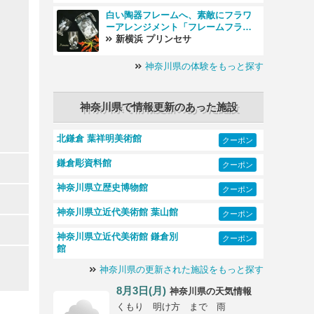
白い陶器フレームへ、素敵にフラワ
ーアレンジメント「フレームフラワ
ー」♪
新横浜 プリンセサ
神奈川県の体験をもっと探す
神奈川県で情報更新のあった施設
北鎌倉 葉祥明美術館
クーポン
鎌倉彫資料館
クーポン
神奈川県立歴史博物館
クーポン
神奈川県立近代美術館 葉山館
クーポン
神奈川県立近代美術館 鎌倉別
クーポン
館
神奈川県の更新された施設をもっと探す
8月3日(月)
の天気情報
神奈川県
くもり 明け方 まで 雨