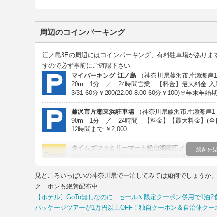
周辺のコインパーキング
江ノ島3Eの周辺にはコインパーキング、有料駐車場がありま
すので必ず事前にご確認下さい
マイパーキング 江ノ島
（神奈川県藤沢市片瀬海岸1丁
20m 1分 ／ 24時間営業 【料金】最大料金 入庫後12時間 4
3/31 60分￥200(22:00-8:00 60分￥1
藤沢市片瀬東浜駐車場
（神奈川県藤沢市片瀬海岸1
90m 1分 ／ 24時間 【料金】【最大料金】(全日) 
12時間まで ￥2,000
タイムズファミリーマート松山湘南江ノ島店
（神奈
続きを
90m 1分 ／ 24時間営業 【料金】00:00-24
トカード利用可タイムズビジネスカード利用可
見どころいっぱいの神奈川県で一泊してみては如何でしょうか。神
タイムズ片瀬海岸第7
（神奈川県藤沢市片瀬海岸1-
クーポンも絶賛配布中
100m 1分 ／ 24時間営業 【料金】00:00-24:00 
【ホテル】GoTo無しなのに...セール＆限定クーポン併用で1泊2
発行:可ポイントカード利用可クレジットカード利
パッケージツアーが1万円以上OFF！独自クーポン＆自治体ク