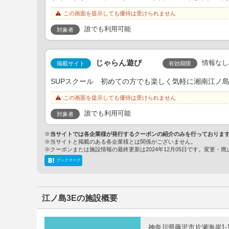
この画面を提示しても優待は受けられません
誰でも利用可能
対象者
じゃらん遊び
情報なし
有効期限
掲載サイト
SUPスクール 初めての方でも楽しく気軽に湘南江ノ島で
この画面を提示しても優待は受けられません
誰でも利用可能
対象者
※
当サイトでは各企業様が発行するクーポンの紹介のみを行っておりま
※当サイトと掲載のある各企業様とは関係がございません。
※クーポンまたは施設情報の最終更新は2024年12月05日です。変更
ブックマーク
江ノ島3Eの施設概要
神奈川県藤沢市片瀬海岸1-10