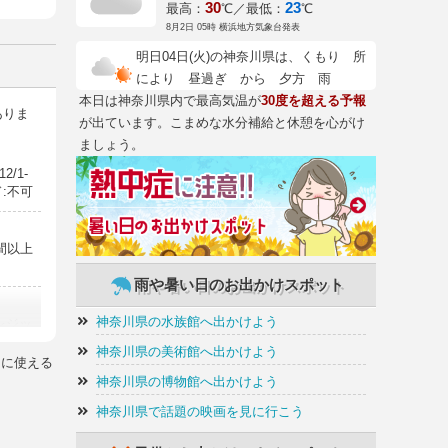
30
23
最高：
℃／最低：
℃
8月2日 05時 横浜地方気象台発表
明日04日(火)の神奈川県は、くもり 所
により 昼過ぎ から 夕方 雨
本日は神奈川県内で最高気温が
30度を超える予報
ありま
が出ています。こまめな水分補給と休憩を心がけ
ましょう。
2/1-
ド:不可
時間以上
雨や暑い日のお出かけスポット
神奈川県の水族館へ出かけよう
クレジッ
神奈川県の美術館へ出かけよう
ジに使える
神奈川県の博物館へ出かけよう
40領収書
神奈川県で話題の映画を見に行こう