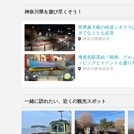
タイムズハックドラッグ江の島店
（神奈川県藤沢市
200m 2分 ／ 24時間営業 【料金】09:00-22:0
神奈川県を遊び尽くそう！
カード利用可タイムズビジネスカード利用可
タイムズ片瀬海岸第3
（神奈川県藤沢市片瀬海岸1
世界最大級の鉄道ジオラマ
220m 2分 ／ 24時間営業 【料金】月-金09:00-21:00 
きでなくとも必見
09:00 60分￥100領収書発行:可ポイントカー
神奈川県横浜市
リパーク片瀬3丁目
（神奈川県藤沢市片瀬3丁目14-
260m 3分 ／ 24時間営業 【料金】平日08:00-20:00 
海老名駅直結！映画、グル
20:00-08:00 60分 100円
ッピングとイベントも盛り
神奈川県海老名市
タイムズのB 鎌倉腰越駐車場
（神奈川県鎌倉市腰越3
260m 3分 ／ 【料金】650～680円
片瀬海岸1丁目第2
（神奈川県藤沢市片瀬海岸1丁目6
290m 3分 ／ 24時間営業 【料金】平日08:00-20:00 
一緒に訪れたい、近くの観光スポット
20:00-08:00 60分 100円
タイムズ鎌倉腰越第2
（神奈川県鎌倉市腰越3-14
320m 3分 ／ 24時間営業 【料金】月-金00:00-2
￥1320(24時迄土・日・祝当日1日最大料金￥16
スカード利用可■料金備考最大料金あります。長時