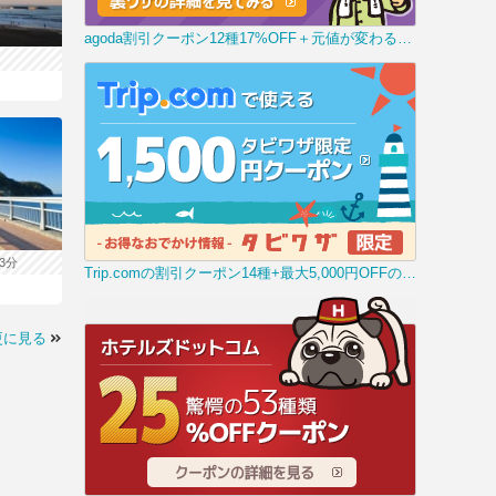
agoda割引クーポン12種17%OFF＋元値が変わる裏技
3分
Trip.comの割引クーポン14種+最大5,000円OFFの裏技
更に見る