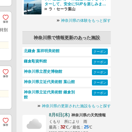
ターして、安全にSUPを楽しみまし
ょう☆
ラ・セーラ葉山
神奈川県の体験をもっと探す
!特別
神奈川県で情報更新のあった施設
北鎌倉 葉祥明美術館
クーポン
鎌倉彫資料館
クーポン
神奈川県立歴史博物館
クーポン
神奈川県立近代美術館 葉山館
クーポン
神奈川県立近代美術館 鎌倉別
クーポン
館
神奈川県の更新された施設をもっと探す
8月6日(木)
の天気情報
神奈川県
くもり 所により 雨
32
25
最高：
℃／最低：
℃