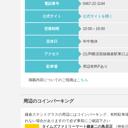
電話番号
0467-22-1144
公式サイト
公式サイトを開く
営業時間
10:00～19:00
定休日
年中無休
アクセス
(1)JR横須賀線鎌倉駅
駐車場
周辺有料Pあり
掲載内容についてのご指摘は
こちら
周辺のコインパーキング
鎌倉ステンドグラスの周辺にはコインパーキング、有料駐車
れない場合がありますので必ず事前にご確認下さい
タイムズファミリーマート鎌倉二の鳥居店
（神奈川