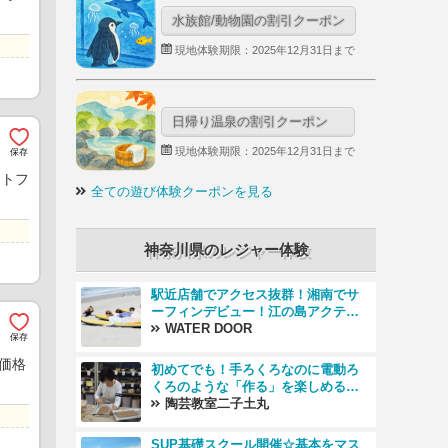
水族館/動物園の割引クーポン
現地体験期限：2025年12月31日まで
日帰り温泉の割引クーポン
現地体験期限：2025年12月31日まで
ォトフ
全ての遊び体験クーポンを見る
神奈川県のレジャー体験
駅近店舗でアクセス抜群！湘南でサ
ーフィンデビュー！江の島アクティ
ビティー
WATER DOOR
別価格
初めてでも！手ろくろなのに電動ろ
くろのような「作る」を楽しめる！
ちょっと体験 プラン
陶芸教室二子土丸
SUP基礎スクール開催☆基本をマス