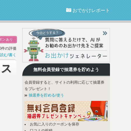
おでかけレポート
ポンあり
0件の評価
読む/書く
ラス
無料会員登録で
抽選券
を貯めよう
会員登録すると、サイトの利用に応じて抽選券
をプレゼント！
抽選券を貯める/使う
お気に入りのクーポンを保存
口コミの投稿