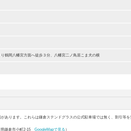
東口より鶴岡八幡宮方面へ徒歩３分、八幡宮二ノ鳥居こま犬の横
場があります。これらは鎌倉ステンドグラスの公式駐車場では無く、割引等を
県鎌倉市小町2-15
GoogleMapで見る
）