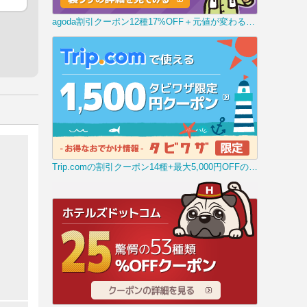
agoda割引クーポン12種17%OFF＋元値が変わる裏技
Trip.comの割引クーポン14種+最大5,000円OFFの裏技