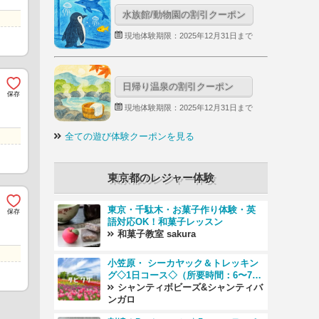
水族館/動物園の割引クーポン
現地体験期限：2025年12月31日まで
日帰り温泉の割引クーポン
現地体験期限：2025年12月31日まで
全ての遊び体験クーポンを見る
東京都のレジャー体験
東京・千駄木・お菓子作り体験・英
語対応OK！和菓子レッスン
和菓子教室 sakura
小笠原・ シーカヤック＆トレッキン
グ◇1日コース◇（所要時間：6〜7時
間）
シャンティボビーズ&シャンティバ
ンガロ