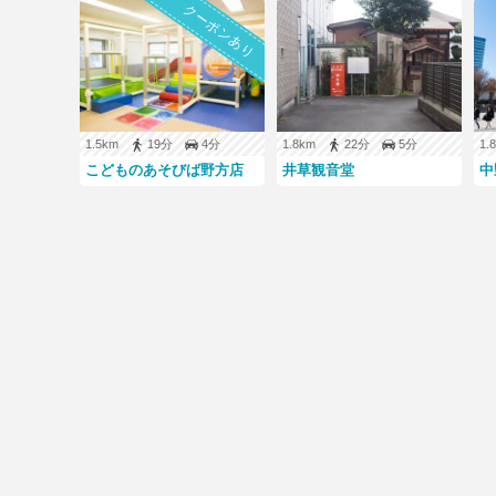
クーポンあり
1.5km
19分
4分
1.8km
22分
5分
1
こどものあそびば野方店
井草観音堂
中