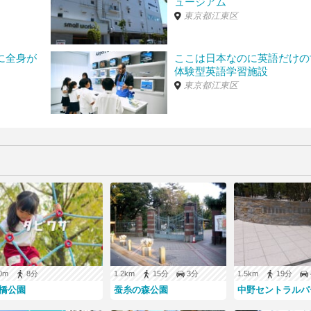
ュージアム
1,500円20:00-08:00最大500円クレジットカード利用:不可
東京都江東区
目32-18
GoogleMapで見る
）
に全身が
ここは日本なのに英語だけの
体験型英語学習施設
東京都江東区
-26-13
GoogleMapで見る
）
0-24:00 500円/11h
円寺南3
GoogleMapで見る
）
寺南4-26-4
GoogleMapで見る
）
-22:00 15分 300円 22:00-08:00 30分 100円最大料金6時間最大3,00
地で最新の料金をご確認下さい。
00m
8分
1.2km
15分
3分
1.5km
19分
橋公園
蚕糸の森公園
中野セントラルパ