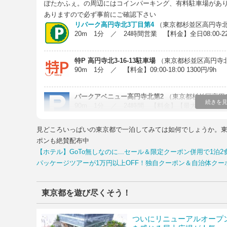
ぽたかふぇ。の周辺にはコインパーキング、有料駐車場があ
ありますので必ず事前にご確認下さい
リパーク高円寺北3丁目第4
（東京都杉並区高円寺北3
20m 1分 ／ 24時間営業 【料金】全日08:00-22:00 
特P 高円寺北3-16-13駐車場
（東京都杉並区高円寺北3
90m 1分 ／ 【料金】09:00-18:00 1300円/9h
パークアベニュー高円寺北第2
（東京都杉並区高円寺
続きを
90m 1分 ／ 24時間 【料金】【最大料金】(月-土)入庫後
金】(全日)8:00-22:00 25分 ￥20022:00-8:00
見どころいっぱいの東京都で一泊してみては如何でしょうか。東京
Parking in 高円寺ストリート7番街
（東京都杉並区
ポンも絶賛配布中
150m 1分 ／ 24時間 【料金】【最大料金】(全日)12時
【ホテル】GoTo無しなのに...セール＆限定クーポン併用で1泊2
10:00 ￥100 30分領収書発行:可クレジットカード
パッケージツアーが1万円以上OFF！独自クーポン＆自治体ク
アップルパーク高円寺南第1
（東京都杉並区高円寺南
150m 1分 ／ 【料金】【最大料金】(全日)入庫後24時
日)24:00-7:00 60分100円クレジットカ
東京都を遊び尽くそう！
ざいます。あらかじめご了承ください。
ついにリニューアルオープ
パラカ 高円寺南第11
（東京都杉並区高円寺南3-6