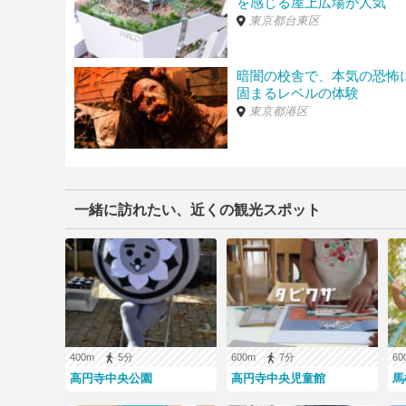
を感じる屋上広場が人気
200m 2分 ／ 【料金】終日 20分200円24時間最大
東京都台東区
エコロパーク 高円寺第5
（東京都杉並区高円寺北3丁
220m 2分 ／
暗闇の校舎で、本気の恐怖
固まるレベルの体験
東京都港区
特P 高円寺北3-26-13駐車場
（東京都杉並区高円寺北3
230m 2分 ／ 【料金】00:00-13:00 500円/13h13:0
タイムズのB 高円寺西2号駐車場
（東京都杉並区高
240m 3分 ／ 【料金】1200円
一緒に訪れたい、近くの観光スポット
GSパーク高円寺南四丁目駐車場
（東京都杉並区高円
240m 3分 ／ 24時間 【料金】【全日】時間割料金08:00
帯内最大 22:00-08:00 1,500円
※駐車料金・営業時間等は変更されている場合があります。必ず現
400m
5分
600m
7分
6
高円寺中央公園
高円寺中央児童館
馬