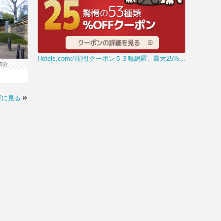
Hotels.comの割引クーポン５３種網羅、最大25%OFFまとめ
5分
更に見る