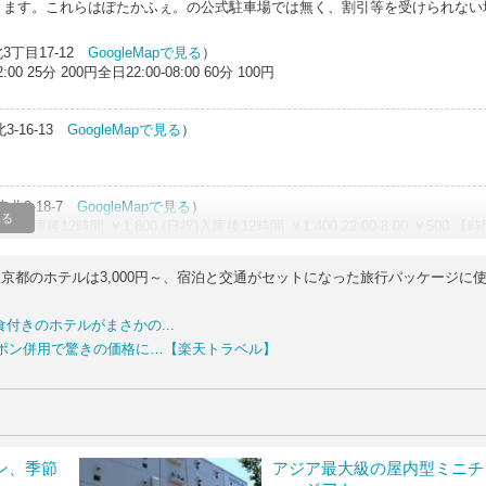
ります。これらはぽたかふぇ。の公式駐車場では無く、割引等を受けられない
丁目17-12
GoogleMapで見る
）
25分 200円全日22:00-08:00 60分 100円
-16-13
GoogleMapで見る
）
北3-18-7
GoogleMapで見る
）
見る
12時間 ￥1,800 (日祝)入庫後12時間 ￥1,400 22:00-8:00 ￥500 【
 60分 ￥100使用可能紙幣:千円札領収書発行:可
都のホテルは3,000円～、宿泊と交通がセットになった旅行パッケージに
高円寺南3-66
GoogleMapで見る
）
間最大 ￥2,000 (繰返し可)【時間料金】(全日)10:00-24:00 ￥200 20分24
食付きのホテルがまさかの...
利用:不可
ーポン併用で驚きの価格に…【楽天トラベル】
3-58
GoogleMapで見る
）
間 最大1,800円(繰り返しあり)【時間料金】(全日)7:00-24:00 30分40
ード利用:不可※10月の消費税増税に伴い、表示されている料金と実際の料金が異なる場
ン、季節
アジア最大級の屋内型ミニチ
1
GoogleMapで見る
）