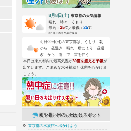
8月8日(土)
の天気情報
東京都
晴れ 時々 くもり
35
25
最高：
℃／最低：
℃
8月7日 05時 気象庁発表
明日09日(日)の東京都は、くもり 朝
から 昼過ぎ 晴れ 所により 昼過
ぎ から 雨 で 雷を伴う
本日は東京都内で最高気温が
30度を超える予報
が
出ています。こまめな水分補給と休憩を心がけま
しょう。
雨や暑い日のお出かけスポット
東京都の水族館へ出かけよう