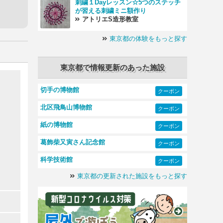
刺繍１Dayレッスン☆5つのステッチ
が習える刺繍ミニ額作り
アトリエS造形教室
東京都の体験をもっと探す
東京都で情報更新のあった施設
切手の博物館
クーポン
北区飛鳥山博物館
クーポン
紙の博物館
クーポン
葛飾柴又寅さん記念館
クーポン
科学技術館
クーポン
東京都の更新された施設をもっと探す