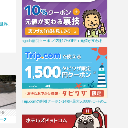
世界、
agoda割引クーポン12種17%OFF＋元値が変わる裏技
0円 時間
Trip.comの割引クーポン14種+最大5,000円OFFの裏技
4分
ーク