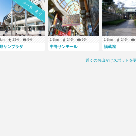
クーポンあり
.8km
23分
5分
1.9km
24分
5分
1.9km
24分
野サンプラザ
中野サンモール
福蔵院
近くのお出かけスポットを