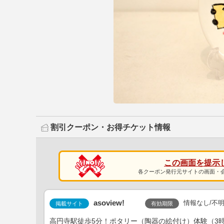
割引クーポン・お得チケット情報
この画面を提示
各クーポン発行元サイトの画面・
asoview!
情報なし/不
有効期限
掲載サイト
高円寺駅徒歩5分！ポタリー（陶器の絵付け）体験（3時間） a