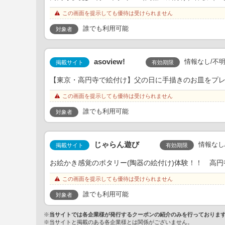
この画面を提示しても優待は受けられません
誰でも利用可能
対象者
asoview!
情報なし/不
有効期限
掲載サイト
【東京・高円寺で絵付け】父の日に手描きのお皿をプレゼント！
この画面を提示しても優待は受けられません
誰でも利用可能
対象者
じゃらん遊び
情報なし
有効期限
掲載サイト
お絵かき感覚のポタリー(陶器の絵付け)体験！！ 高円寺駅
この画面を提示しても優待は受けられません
誰でも利用可能
対象者
※
当サイトでは各企業様が発行するクーポンの紹介のみを行っておりま
※当サイトと掲載のある各企業様とは関係がございません。