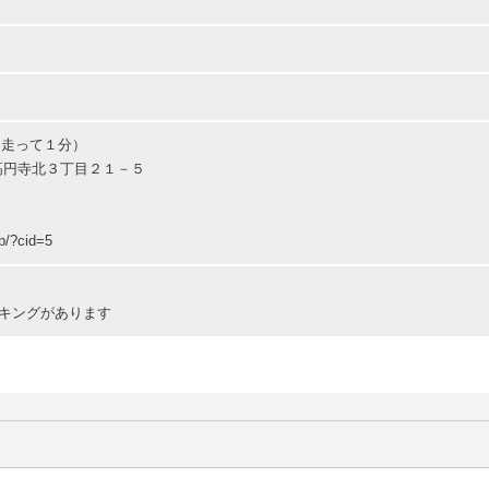
（走って１分）
並区高円寺北３丁目２１－５
jp/?cid=5
キングがあります