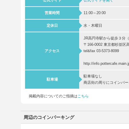
公式サイト
公式サイトを開く
営業時間
11:00～20:00
定休日
水・木曜日
JR高円寺駅から徒歩３分
〒166-0002 東京都杉
アクセス
tel&fax 03-5373-8099
http://info.pottercafe.main.
駐車場なし
駐車場
商店街の周りにコインパー
掲載内容についてのご指摘は
こちら
周辺のコインパーキング