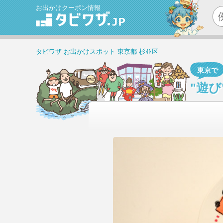
お出かけクーポン情報
タビワザ
お出かけスポット
東京都
杉並区
東京で
"遊