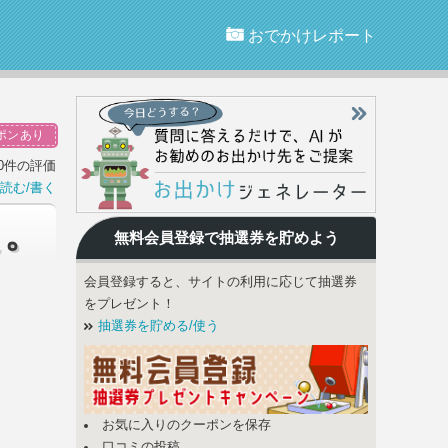
おでかけレポート
ポンあり
0件の評価
読む/書く
ぇ。
無料会員登録で
抽選券
を貯めよう
会員登録すると、サイトの利用に応じて抽選券
をプレゼント！
抽選券を貯める/使う
お気に入りのクーポンを保存
口コミの投稿